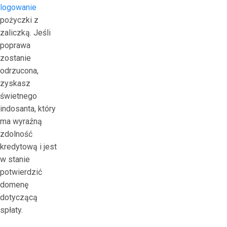
logowanie
o
pożyczki z
o
zaliczką.
Jeśli
t
poprawa
o
zostanie
u
odrzucona,
t
zyskasz
с
świetnego
к
indosanta, który
а
ma wyraźną
ч
zdolność
а
kredytową i jest
т
w stanie
ь
potwierdzić
в
domenę
э
dotyczącą
л
spłaty.
е
к