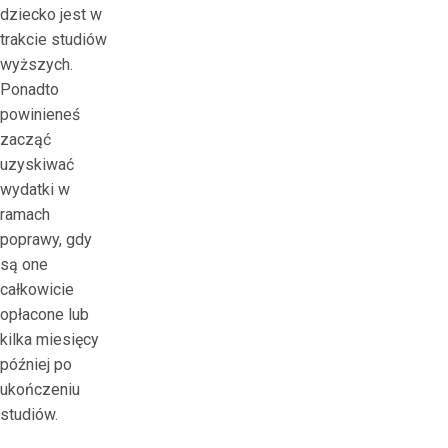
н
dziecko jest w
а
trakcie studiów
г
wyższych.
р
Ponadto
а
powinieneś
ж
zacząć
д
uzyskiwać
е
wydatki w
н
ramach
и
poprawy, gdy
е
są one
м
całkowicie
opłacone lub
kilka miesięcy
później po
ukończeniu
studiów.