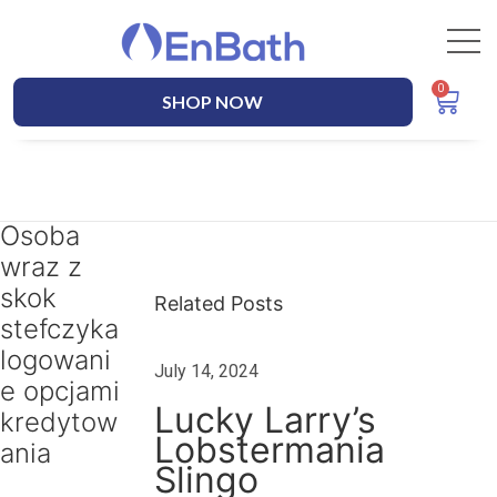
SHOP NOW
Osoba
Л
wraz z
у
ч
skok
Related Posts
ш
stefczyka
и
logowani
July 14, 2024
й
e opcjami
с
Lucky Larry’s
kredytow
п
Lobstermania
ania
о
Slingo
с
.
Posted On
J