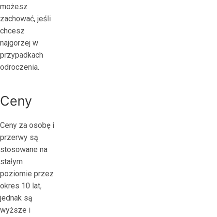
możesz
р
zachować, jeśli
а
chcesz
т
najgorzej w
ь
przypadkach
в
odroczenia.
о
н
л
Ceny
а
й
Ceny za osobę i
н
przerwy są
-
stosowane na
к
stałym
а
poziomie przez
з
okres 10 lat,
и
jednak są
н
wyższe i
о