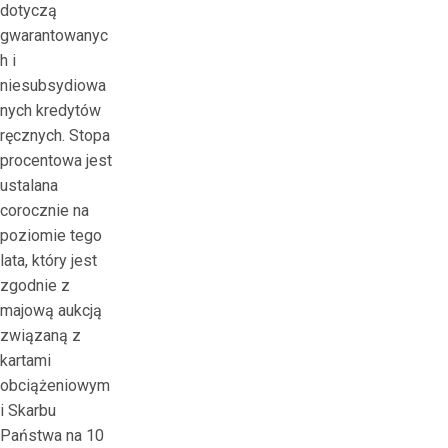
dotyczą
в
gwarantowanyc
ю
h i
р
niesubsydiowa
к
nych kredytów
а
ręcznych. Stopa
с
procentowa jest
.
ustalana
р
corocznie na
ф
poziomie tego
И
lata, który jest
н
zgodnie z
т
majową aukcją
е
związaną z
р
kartami
н
obciążeniowym
е
i Skarbu
т
Państwa na 10
е