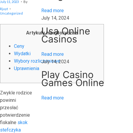
July 11, 2023
By
U
о
.
Posted In
L
Rjuyt
Read more
б
Y
Uncategorized
5
July 14, 2024
п
,
2
о
0
Usa Online
2
Artykuły merytoryczne
п
4
Casinos
а
Ceny
с
Wydatki
Read more
т
Wybory rozliczeniowe
July 14, 2024
ь
Uprawnienia
p
Play Casino
e
Games Online
n
Zwykle rodzice
a
Read more
powinni
l
przesłać
t
potwierdzenie
y
fiskalne
skok
s
stefczyka
h