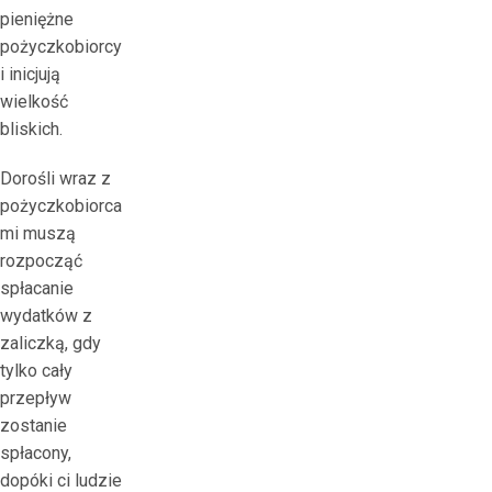
pieniężne
pożyczkobiorcy
i inicjują
wielkość
bliskich.
Dorośli wraz z
pożyczkobiorca
mi muszą
rozpocząć
spłacanie
wydatków z
zaliczką, gdy
tylko cały
przepływ
zostanie
spłacony,
dopóki ci ludzie