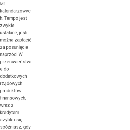
lat
с
kalendarzowyc
б
h. Tempo jest
е
zwykle
з
ustalane, jeśli
д
można zapłacić
е
za posunięcie
п
naprzód. W
о
przeciwieństwi
з
e do
и
dodatkowych
т
rządowych
н
produktów
ы
finansowych,
м
wraz z
в
kredytem
о
szybko się
з
spóźniasz, gdy