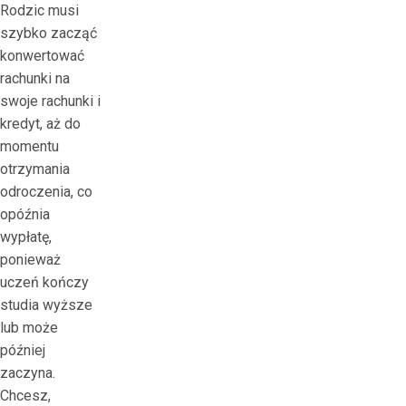
Rodzic musi
т
szybko zacząć
р
konwertować
о
rachunki na
н
swoje rachunki i
н
kredyt, aż do
о
momentu
е
otrzymania
к
odroczenia, co
а
opóźnia
з
wypłatę,
и
ponieważ
н
uczeń kończy
о
studia wyższe
К
lub może
а
później
к
zaczyna.
и
Chcesz,
г