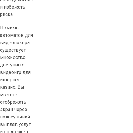
и избежать
риска.
Помимо
автоматов для
видеопокера,
существует
множество
доступных
видеоигр для
интернет-
казино. Вы
можете
отображать
экран через
полосу линий
выплат, услуг,
и он должен