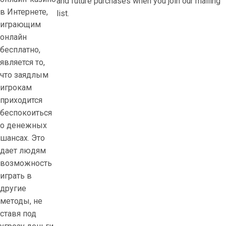
and future purchases when you join our mailing
в Интернете,
list.
играющим
онлайн
бесплатно,
является то,
что заядлым
игрокам
приходится
беспокоиться
о денежных
шансах. Это
дает людям
возможность
играть в
другие
методы, не
ставя под