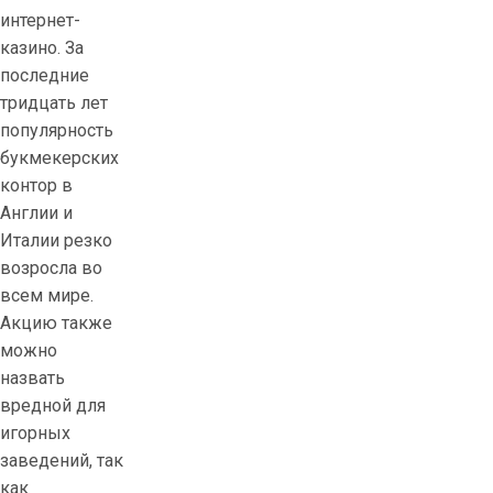
интернет-
казино. За
последние
тридцать лет
популярность
букмекерских
контор в
Англии и
Италии резко
возросла во
всем мире.
Акцию также
можно
назвать
вредной для
игорных
заведений, так
как