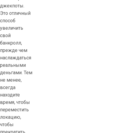
джекпоты.
Это отличный
способ
увеличить
свой
банкролл,
прежде чем
наслаждаться
реальными
деньгами. Тем
не менее,
всегда
находите
время, чтобы
переместить
локацию,
чтобы
прекратить