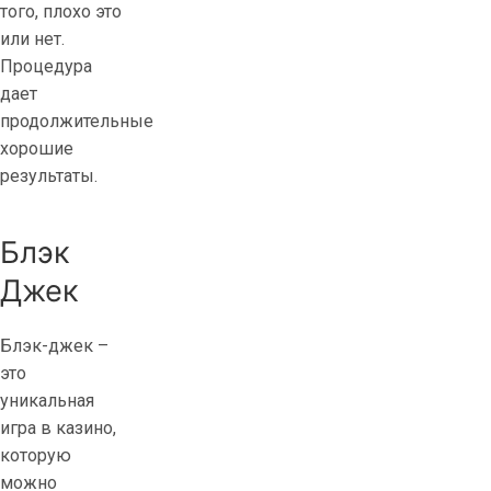
того, плохо это
или нет.
Процедура
дает
продолжительные
хорошие
результаты.
Блэк
Джек
Блэк-джек –
это
уникальная
игра в казино,
которую
можно