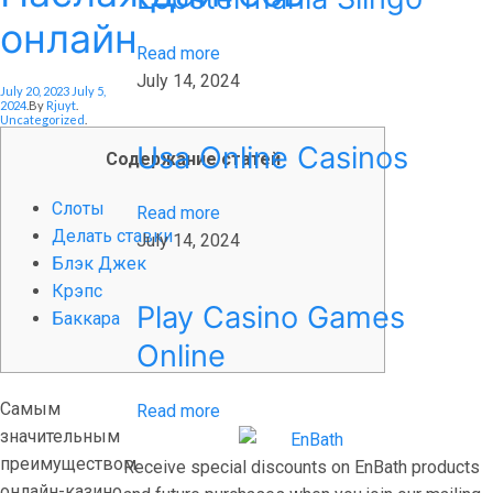
онлайн
Read more
July 14, 2024
Posted On
July 20, 2023
July 5,
Posted In
2024
.
By
Rjuyt
.
Uncategorized
.
Usa Online Casinos
Содержание статей
Слоты
Read more
Делать ставки
July 14, 2024
Блэк Джек
Крэпс
Play Casino Games
Баккара
Online
Самым
Read more
значительным
преимуществом
Receive special discounts on EnBath products
онлайн-казино