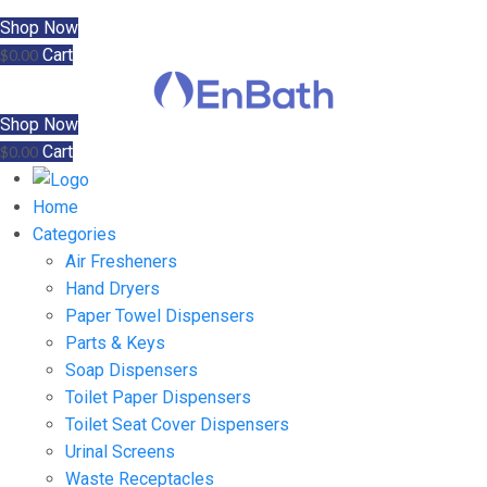
Shop Now
Cart
$
0.00
Shop Now
Cart
$
0.00
Home
Categories
Air Fresheners
Hand Dryers
Paper Towel Dispensers
Parts & Keys
Soap Dispensers
Toilet Paper Dispensers
Toilet Seat Cover Dispensers
Urinal Screens
Waste Receptacles