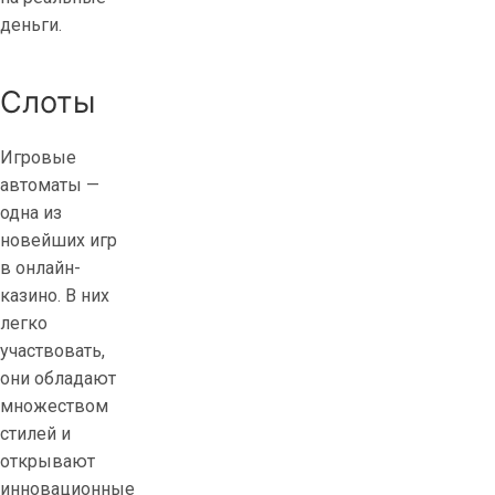
деньги.
Слоты
Игровые
автоматы —
одна из
новейших игр
в онлайн-
казино. В них
легко
участвовать,
они обладают
множеством
стилей и
открывают
инновационные