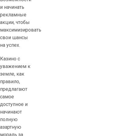
и начинать
рекламные
акции, чтобы
максимизировать
свои шансы
на успех.
Казино с
уважением к
земле, как
правило,
предлагают
самое
доступное и
начинают
полную
азартную
мораль за