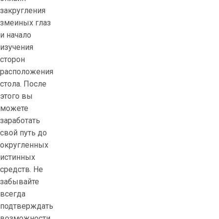
закругления
змеиных глаз
и начало
изучения
сторон
расположения
стола. После
этого вы
можете
заработать
свой путь до
округленных
истинных
средств. Не
забывайте
всегда
подтверждать
возможности