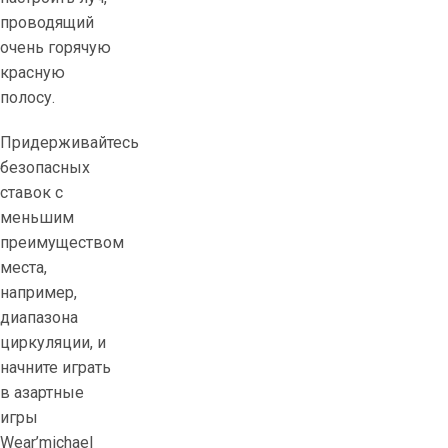
проводящий
очень горячую
красную
полосу.
Придерживайтесь
безопасных
ставок с
меньшим
преимуществом
места,
например,
диапазона
циркуляции, и
начните играть
в азартные
игры
Wear’michael