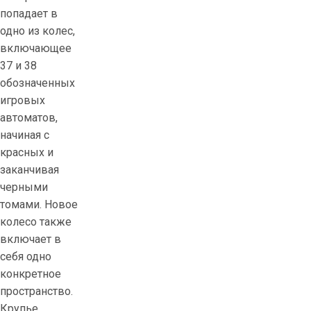
попадает в
одно из колес,
включающее
37 и 38
обозначенных
игровых
автоматов,
начиная с
красных и
заканчивая
черными
томами. Новое
колесо также
включает в
себя одно
конкретное
пространство.
Крупье