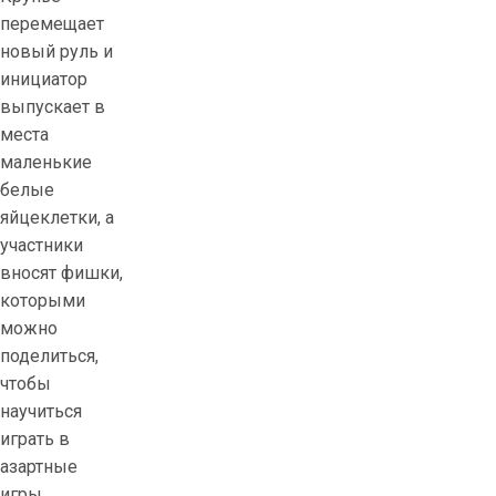
перемещает
новый руль и
инициатор
выпускает в
места
маленькие
белые
яйцеклетки, а
участники
вносят фишки,
которыми
можно
поделиться,
чтобы
научиться
играть в
азартные
игры.