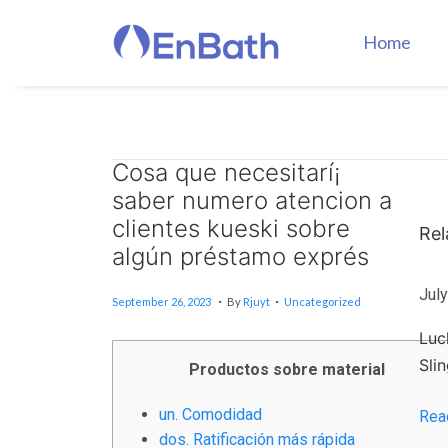
Home
Cosa que necesitarí¡
И
saber numero atencion a
н
т
clientes kueski sobre
Rel
е
algún préstamo exprés
р
.
.
Posted On
Posted In
July
J
н
September 26, 2023
By
Rjuyt
Uncategorized
U
е
L
Y
Luc
т
5
,
Sli
Productos sobre material
-
2
0
к
2
4
un. Comodidad
Rea
а
dos. Ratificación más rápida
з