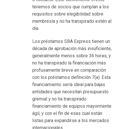
е
tenemos de socios que cumplan a los
с
requisitos sobre elegibilidad sobre
п
membresía y no ha transpirado estén al
л
día.
а
т
Los préstamos SBA Express tienen un
н
década de aprobación más insuficiente,
ы
generalmente menos sobre 36 horas, y
е
no ha transpirado la financiación más
в
profusamente breve en comparación
р
con los préstamos definición 7(a). Esta
а
financiamiento serí­a ideal para bajas
щ
entidades que necesitan presupuesto
е
gremial y no ha transpirado
н
financiamiento de equipos mayormente
и
ágil, y con el fin de esas cual están
я
listas para expandirse a los mercados
п
internacionales.