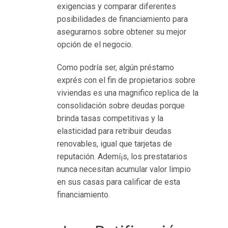
z
exigencias y comparar diferentes
a
posibilidades de financiamiento para
b
asegurarnos sobre obtener su mejor
a
opción de el negocio.
n
k
Como podrí­a ser, algún préstamo
o
exprés con el fin de propietarios sobre
w
viviendas es una magnifico replica de la
y
consolidación sobre deudas porque
b
brinda tasas competitivas y la
e
elasticidad para retribuir deudas
z
renovables, igual que tarjetas de
b
reputación. Ademí¡s, los prestatarios
i
nunca necesitan acumular valor limpio
k
en sus casas para calificar de esta
k
financiamiento.
r
e