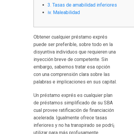
3. Tasas de amabilidad inferiores
и
iv. Maleabilidad
н
о
В
Obtener cualquier préstamo exprés
И
puede ser preferible, sobre todo en la
н
disyuntiva individuos que requieren una
т
inyección breve de competente. Sin
е
embargo, sabemos tratar esa opción
р
con una comprensión clara sobre las
н
palabras e implicaciones en sus capital.
е
т
Un préstamo exprés es cualquier plan
е
de préstamos simplificado de su SBA
к
cual provee ratificación de financiación
а
acelerada.
Igualmente ofrece tasas
з
inferiores y no ha transpirado se podrí¡
и
utilizar para más profusamente