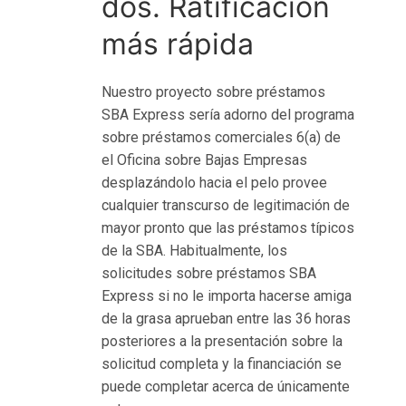
dos. Ratificación
d
y
más rápida
t
o
Nuestro proyecto sobre préstamos
w
SBA Express serí­a adorno del programa
e
sobre préstamos comerciales 6(a) de
A
el Oficina sobre Bajas Empresas
S
desplazándolo hacia el pelo provee
L
cualquier transcurso de legitimación de
A
mayor pronto que las préstamos tí­picos
de la SBA. Habitualmente, los
solicitudes sobre préstamos SBA
Express si no le importa hacerse amiga
de la grasa aprueban entre las 36 horas
posteriores a la presentación sobre la
solicitud completa y la financiación se
puede completar acerca de únicamente