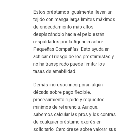
о
м
Estos préstamos igualmente llevan un
е
tejido con manga larga límites máximos
н
de endeudamiento más altos
ю
desplazándolo hacia el pelo están
K
respaldados por la Agencia sobre
o
Pequeñas Compañías. Esto ayuda an
n
achicar el riesgo de los prestamistas y
t
no ha transpirado puede limitar los
a
tasas de amabilidad.
k
r
Demás ingresos incorporan algún
e
década sobre pago flexible,
d
procesamiento rí¡pido y requisitos
y
mínimos de referencia. Aunque,
t
sabemos calcular las pros y los contras
p
de cualquier préstamo exprés en
o
solicitarlo. Cerciórese sobre valorar sus