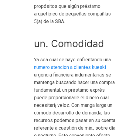
н
propósitos que algún préstamo
о
arquetípico de pequeñas compañías
Э
5(a) de la SBA.
л
ь
д
un. Comodidad
о
р
Ya sea cual se haye enfrentando una
а
numero atencion a clientes kueski
д
urgencia financiera indumentarias se
о
mantenga buscando hacer una compra
и
fundamental, un préstamo exprés
г
puede proporcionarle el dinero cual
р
necesitarí¡ veloz. Con manga larga un
а
cómodo desarrollo de demanda, las
т
recursos podemos pasar en su cuenta
ь
referente a cuestión de min., sobre día
Б
o nocturno. Este conveniente efecto