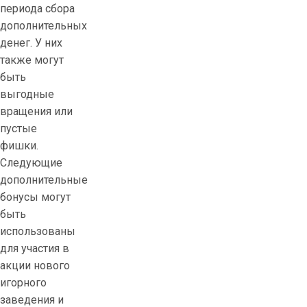
периода сбора
дополнительных
денег. У них
также могут
быть
выгодные
вращения или
пустые
фишки.
Следующие
дополнительные
бонусы могут
быть
использованы
для участия в
акции нового
игорного
заведения и