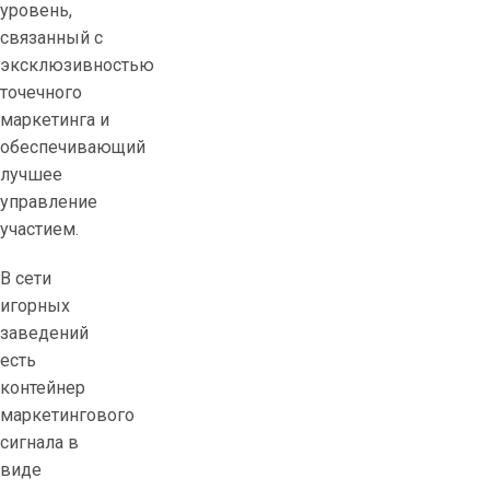
уровень,
связанный с
эксклюзивностью
точечного
маркетинга и
обеспечивающий
лучшее
управление
участием.
В сети
игорных
заведений
есть
контейнер
маркетингового
сигнала в
виде