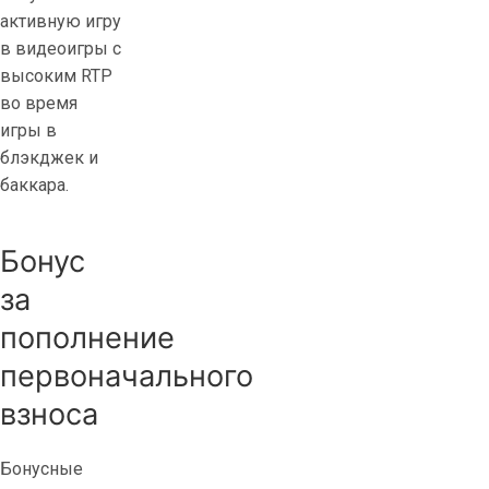
активную игру
в видеоигры с
высоким RTP
во время
игры в
блэкджек и
баккара.
Бонус
за
пополнение
первоначального
взноса
Бонусные