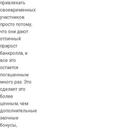
привлекать
своевременных
участников
просто потому,
что они дают
отличный
прирост
банкролла, и
все это
остается
погашенным
много раз. Это
сделает это
более
ценным, чем
дополнительные
заочные
бонусы,