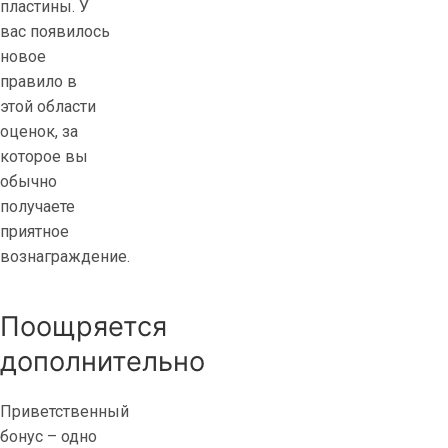
пластины.
У
вас появилось
новое
правило в
этой области
оценок, за
которое вы
обычно
получаете
приятное
вознаграждение.
Поощряется
дополнительно
Приветственный
бонус – одно