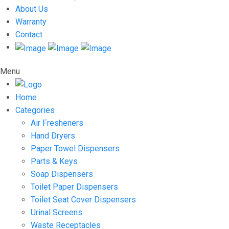
About Us
Warranty
Contact
Menu
Home
Categories
Air Fresheners
Hand Dryers
Paper Towel Dispensers
Parts & Keys
Soap Dispensers
Toilet Paper Dispensers
Toilet Seat Cover Dispensers
Urinal Screens
Waste Receptacles