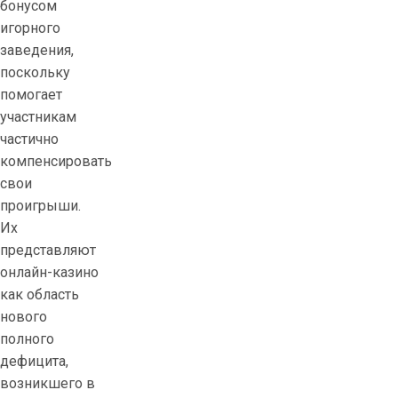
бонусом
игорного
заведения,
поскольку
помогает
участникам
частично
компенсировать
свои
проигрыши.
Их
представляют
онлайн-казино
как область
нового
полного
дефицита,
возникшего в