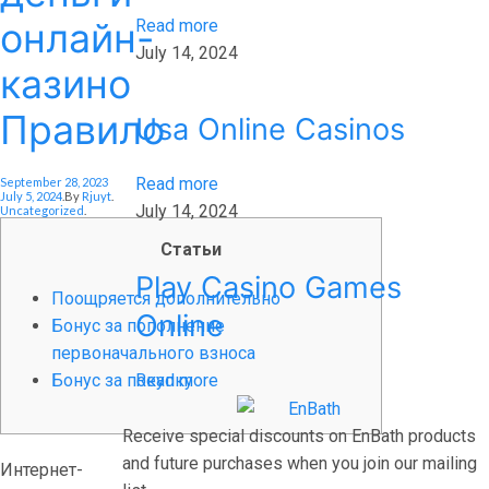
онлайн-
Read more
July 14, 2024
казино
Правило
Usa Online Casinos
Posted On
Read more
September 28, 2023
Posted In
July 5, 2024
.
By
Rjuyt
.
July 14, 2024
Uncategorized
.
Статьи
Play Casino Games
Поощряется дополнительно
Online
Бонус за пополнение
первоначального взноса
Бонус за покупку
Read more
Receive special discounts on EnBath products
and future purchases when you join our mailing
Интернет-