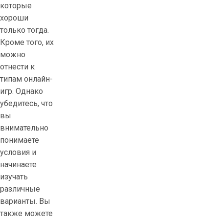
которые
хороши
только тогда.
Кроме того, их
можно
отнести к
типам онлайн-
игр. Однако
убедитесь, что
вы
внимательно
понимаете
условия и
начинаете
изучать
различные
варианты. Вы
также можете