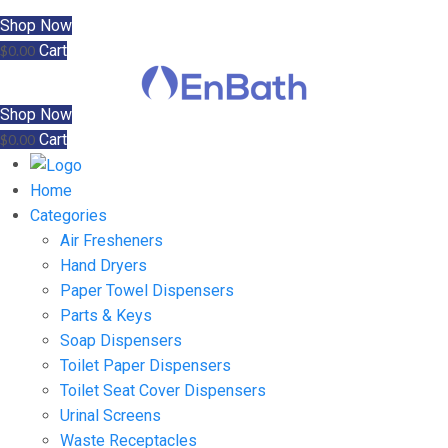
Shop Now
Cart
$
0.00
Shop Now
Cart
$
0.00
Home
Categories
Air Fresheners
Hand Dryers
Paper Towel Dispensers
Parts & Keys
Soap Dispensers
Toilet Paper Dispensers
Toilet Seat Cover Dispensers
Urinal Screens
Waste Receptacles