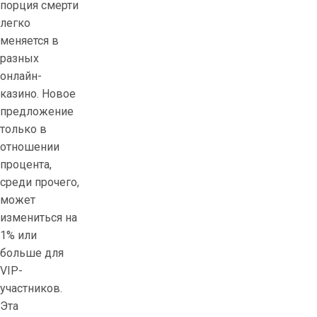
порция смерти
легко
меняется в
разных
онлайн-
казино. Новое
предложение
только в
отношении
процента,
среди прочего,
может
измениться на
1% или
больше для
VIP-
участников.
Эта