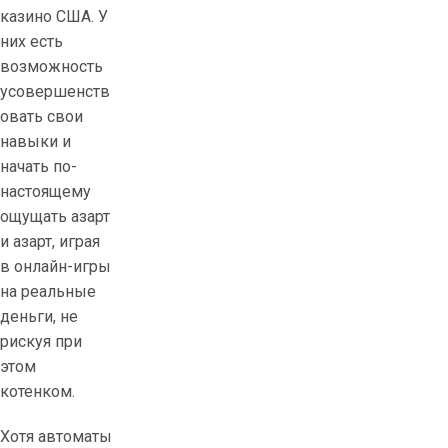
казино США. У
в
них есть
е
возможность
д
усовершенств
е
овать свои
н
навыки и
и
начать по-
и
настоящему
о
ощущать азарт
н
и азарт, играя
л
в онлайн-игры
а
на реальные
й
деньги, не
н
рискуя при
Ч
этом
т
котенком.
о
в
Хотя автоматы
а