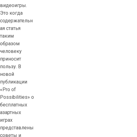
видеоигры.
Это когда
содержательн
ая статья
таким
образом
человеку
приносит
пользу. В
новой
публикации
«Pro of
Possibilities» о
бесплатных
азартных
играх
представлены
советы и