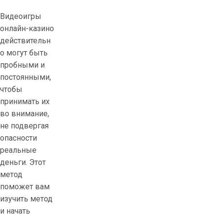
Видеоигры
онлайн-казино
действительн
о могут быть
пробными и
постоянными,
чтобы
принимать их
во внимание,
не подвергая
опасности
реальные
деньги. Этот
метод
поможет вам
изучить метод
и начать