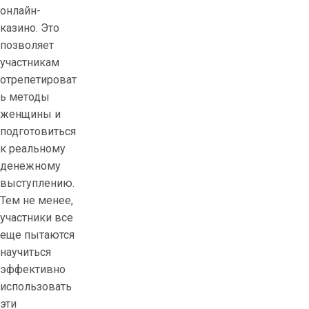
онлайн-
казино. Это
позволяет
участникам
отрепетироват
ь методы
женщины и
подготовиться
к реальному
денежному
выступлению.
Тем не менее,
участники все
еще пытаются
научиться
эффективно
использовать
эти