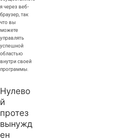
я через веб-
браузер, так
что вы
можете
управлять
успешной
областью
внутри своей
программы.
Нулево
й
протез
вынужд
ен