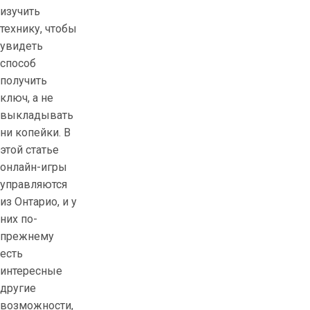
изучить
технику, чтобы
увидеть
способ
получить
ключ, а не
выкладывать
ни копейки. В
этой статье
онлайн-игры
управляются
из Онтарио, и у
них по-
прежнему
есть
интересные
другие
возможности,