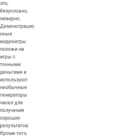
это,
безусловно,
неверно.
Демонстрацио
нные
видеоигры
похожи на
игры с
точными
деньгами и
используют
необычные
генераторы
чисел для
получения
хороших
результатов.
Кроме того,