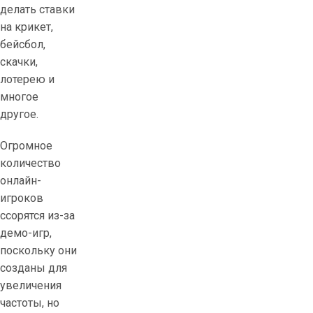
делать ставки
на крикет,
бейсбол,
скачки,
лотерею и
многое
другое.
Огромное
количество
онлайн-
игроков
ссорятся из-за
демо-игр,
поскольку они
созданы для
увеличения
частоты, но