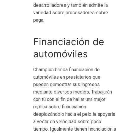
и
desarrolladores y también admite la
г
variedad sobre procesadores sobre
р
paga.
о
в
ы
Financiación de
е
automóviles
а
в
т
Champion brinda financiación de
о
automóviles en prestatarios que
м
pueden demostrar sus ingresos
а
mediante diversos medios. Trabajarán
т
con tú con el fin de hallar una mejor
ы
replica sobre financiación
К
desplazándolo hacia el pelo le apoyaría
а
a vestir en velocidad sobre poco
к
tiempo. Igualmente tienen financiación a