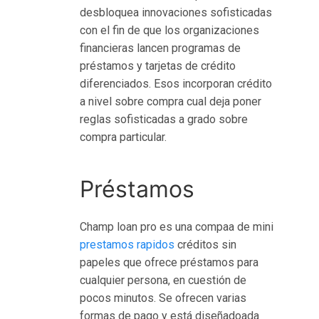
н
desbloquea innovaciones sofisticadas
л
con el fin de que los organizaciones
а
financieras lancen programas de
й
préstamos y tarjetas de crédito
н
diferenciados. Esos incorporan crédito
к
a nivel sobre compra cual deja poner
а
reglas sofisticadas a grado sobre
з
compra particular.
и
н
о
Préstamos
н
а
Champ loan pro es una compa
a de mini
д
prestamos rapidos
créditos sin
е
papeles que ofrece préstamos para
н
cualquier persona, en cuestión de
ь
pocos minutos. Se ofrecen varias
г
formas de pago y está diseñado
ada