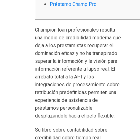
Préstamo Champ Pro
н
ы
й
Champion loan profesionales resulta
с
una medio de credibilidad moderna que
е
deja a los prestamistas recuperar el
р
dominación eficaz y no ha transpirado
п
superar la información y la visión para
с
información referente a lapso real.
El
у
arrebato total a la API y los
ч
integraciones de procesamiento sobre
а
retribución predefinidas permiten una
с
experiencia de asistencia de
т
préstamos personalizable
и
desplazándolo hacia el pelo flexible.
е
м
Su libro sobre contabilidad sobre
о
credibilidad sobre tiempo real