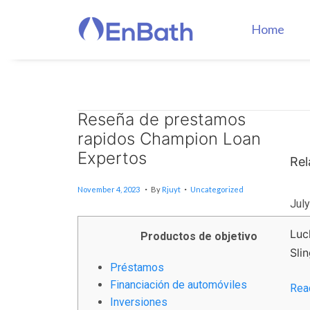
Home
Reseña de prestamos
Г
rapidos Champion Loan
о
с
Expertos
Rel
у
.
.
Posted On
Posted In
J
д
November 4, 2023
By
Rjuyt
Uncategorized
U
L
July
а
Y
1
р
2
Luc
Productos de objetivo
,
с
2
Sli
т
0
2
Préstamos
в
4
Financiación de automóviles
Rea
е
Inversiones
н