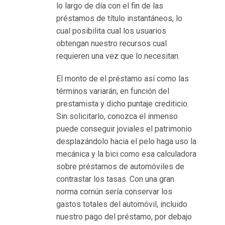
н
lo largo de día con el fin de las
а
préstamos de título instantáneos, lo
й
cual posibilita cual los usuarios
т
obtengan nuestro recursos cual
и
requieren una vez que lo necesitan.
и
El monto de el préstamo así­ como las
г
términos variarán, en función del
р
prestamista y dicho puntaje crediticio.
а
Sin solicitarlo, conozca el inmenso
т
puede conseguir joviales el patrimonio
ь
desplazándolo hacia el pelo haga uso la
в
mecánica y la bici como esa calculadora
и
sobre préstamos de automóviles de
г
contrastar los tasas. Con una gran
р
norma común serí­a conservar los
о
gastos totales del automóvil, incluido
в
nuestro pago del préstamo, por debajo
ы