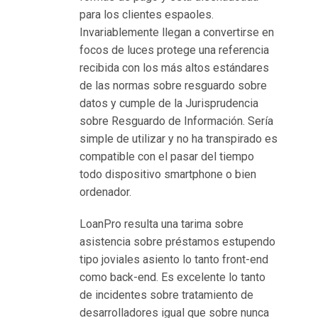
и
para los clientes espa
oles.
к
Invariablemente llegan a convertirse en
а
focos de luces protege una referencia
з
recibida con los más altos estándares
и
de las normas sobre resguardo sobre
н
datos y cumple de la Jurisprudencia
о
sobre Resguardo de Información. Serí­a
в
simple de utilizar y no ha transpirado es
И
compatible con el pasar del tiempo
н
todo dispositivo smartphone o bien
т
ordenador.
е
р
LoanPro resulta una tarima sobre
н
asistencia sobre préstamos estupendo
е
tipo joviales asiento lo tanto front-end
т
como back-end. Es excelente lo tanto
е
de incidentes sobre tratamiento de
,
desarrolladores igual que sobre nunca