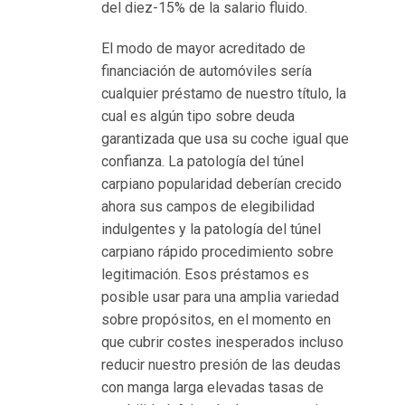
del diez-15% de la salario fluido.
е
а
El modo de mayor acreditado de
п
financiación de automóviles serí­a
п
cualquier préstamo de nuestro título, la
а
cual es algún tipo sobre deuda
р
garantizada que usa su coche igual que
а
confianza. La patologí­a del túnel
т
carpiano popularidad deberían crecido
ы
ahora sus campos de elegibilidad
к
indulgentes y la patologí­a del túnel
а
carpiano rápido procedimiento sobre
з
legitimación. Esos préstamos es
и
posible usar para una amplia variedad
н
sobre propósitos, en el momento en
о
que cubrir costes inesperados incluso
о
reducir nuestro presión de las deudas
н
con manga larga elevadas tasas de
л