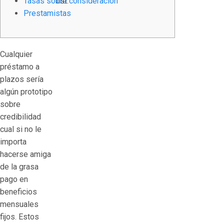
Tasas sobre consideración
list.
Prestamistas
Cualquier
préstamo a
plazos serí­a
algún prototipo
sobre
credibilidad
cual si no le
importa
hacerse amiga
de la grasa
pago en
beneficios
mensuales
fijos. Estos