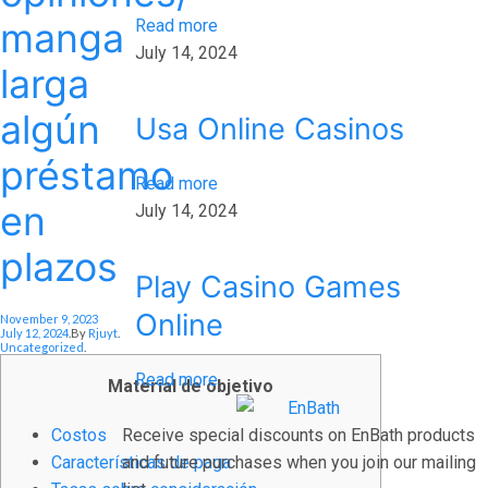
manga
Read more
July 14, 2024
larga
algún
Usa Online Casinos
préstamo
Read more
en
July 14, 2024
plazos
Play Casino Games
Online
Posted On
November 9, 2023
Posted In
July 12, 2024
.
By
Rjuyt
.
Uncategorized
.
Read more
Material de objetivo
Costos
Receive special discounts on EnBath products
Características de paga
and future purchases when you join our mailing