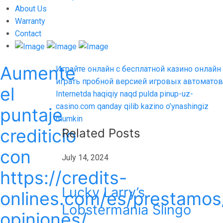
About Us
Warranty
Contact
Aumente
Post
Previous
Играйте онлайн с бесплатной казино онлайн
post:
играть пробной версией игровых автоматов
navigation
el
Next
Internetda haqiqiy naqd pulda pinup-uz-
post:
casino.com qanday qilib kazino o’ynashingiz
puntaje
mumkin
crediticio
Related Posts
con
July 14, 2024
https://credits-
Lucky Larry’s
onlines.com/es/prestamos
Lobstermania Slingo
opiniones/