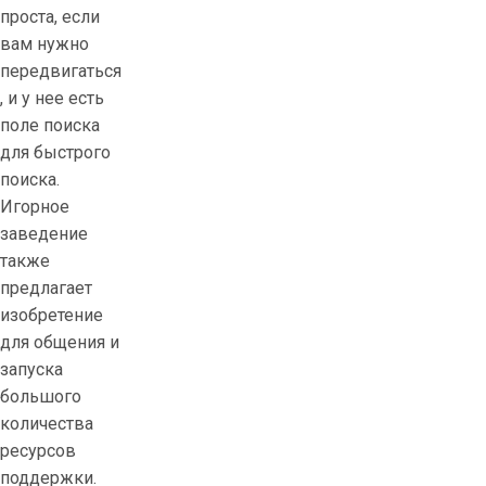
проста, если
вам нужно
передвигаться
, и у нее есть
поле поиска
для быстрого
поиска.
Игорное
заведение
также
предлагает
изобретение
для общения и
запуска
большого
количества
ресурсов
поддержки.