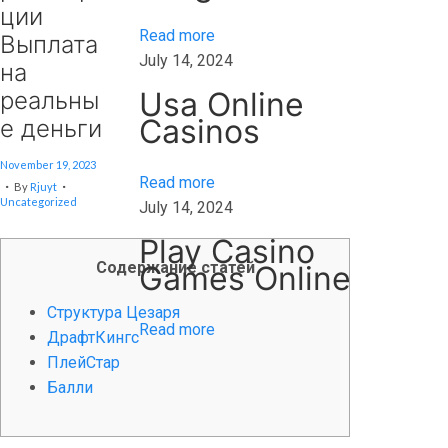
ции
a
Read more
ć
Выплата
July 14, 2024
k
на
a
Usa Online
реальны
p
Casinos
е деньги
i
t
Posted On
November 19, 2023
.
.
Posted In
J
Read more
a
By
Rjuyt
U
Uncategorized
L
July 14, 2024
ł
Y
5
e
Play Casino
,
2
m
Содержание статей
Games Online
0
2
Z
4
Структура Цезаря
h
Read more
ДрафтКингс
t
ПлейСтар
t
Балли
p
s
: