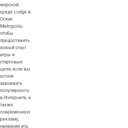
морской
среде Lodge в
Ocean
Metropolis,
чтобы
предоставить
новый опыт
игры и
стартовые
цели, если вы
хотите
завоевать
популярность
в Интернете, а
также
современную
рекламу,
названия игр,