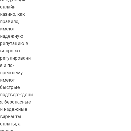
l
онлайн-
/
казино, как
p
правило,
o
имеют
z
надежную
y
репутацию в
c
вопросах
z
регулировани
k
я и по-
a
прежнему
-
имеют
o
быстрые
p
подтверждени
i
я, безопасные
n
и надежные
i
варианты
e
оплаты, а
/