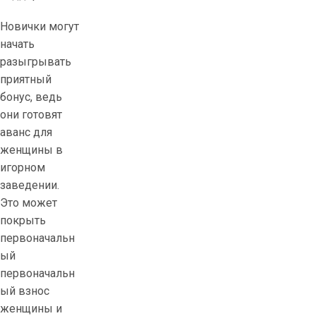
Новички могут
начать
разыгрывать
приятный
бонус, ведь
они готовят
аванс для
женщины в
игорном
заведении.
Это может
покрыть
первоначальн
ый
первоначальн
ый взнос
женщины и