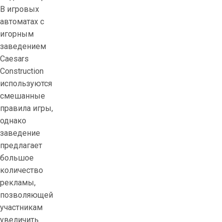
В игровых
автоматах с
игорным
заведением
Caesars
Construction
используются
смешанные
правила игры,
однако
заведение
предлагает
большое
количество
рекламы,
позволяющей
участникам
увеличить