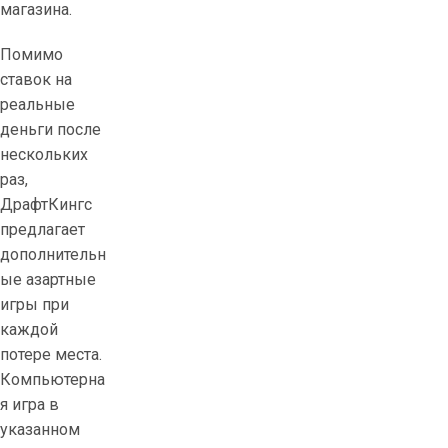
магазина.
Помимо
ставок на
реальные
деньги после
нескольких
раз,
ДрафтКингс
предлагает
дополнительн
ые азартные
игры при
каждой
потере места.
Компьютерна
я игра в
указанном