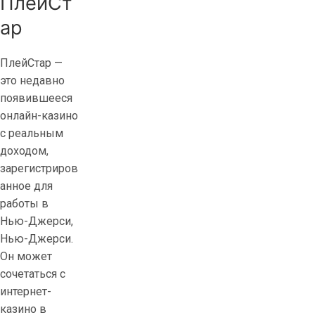
ПлейСт
ар
ПлейСтар —
это недавно
появившееся
онлайн-казино
с реальным
доходом,
зарегистриров
анное для
работы в
Нью-Джерси,
Нью-Джерси.
Он может
сочетаться с
интернет-
казино в