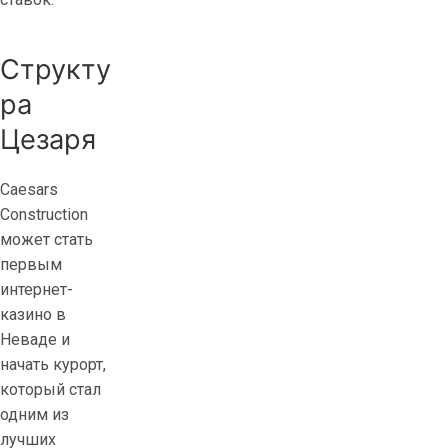
c
e
Структу
n
ра
y
k
Цезаря
r
e
Caesars
d
Construction
y
может стать
t
первым
o
интернет-
w
казино в
e
Неваде и
j
начать курорт,
A
который стал
C
одним из
R
лучших