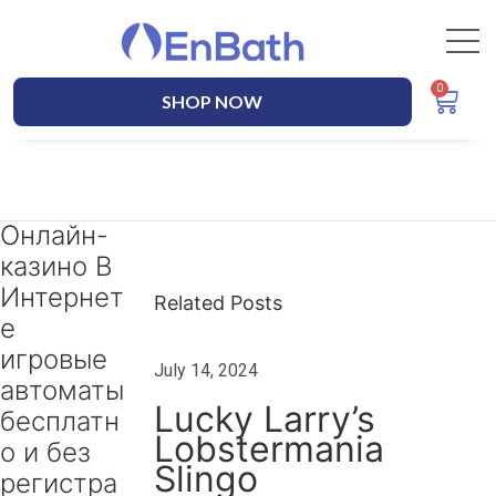
SHOP NOW
Онлайн-
J
казино В
a
k
Интернет
Related Posts
z
е
a
игровые
July 14, 2024
r
автоматы
z
Lucky Larry’s
бесплатн
ą
Lobstermania
о и без
d
Slingo
регистра
z