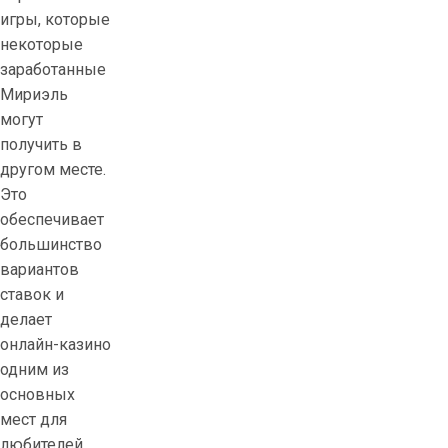
игры, которые
некоторые
заработанные
Мириэль
могут
получить в
другом месте.
Это
обеспечивает
большинство
вариантов
ставок и
делает
онлайн-казино
одним из
основных
мест для
любителей