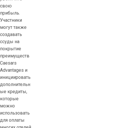
свою
прибыль.
Участники
могут также
создавать
ссуды на
покрытие
преимуществ
Caesars
Advantages и
инициировать
дополнительн
ые кредиты,
которые
можно
использовать
для оплаты
многих отелей,