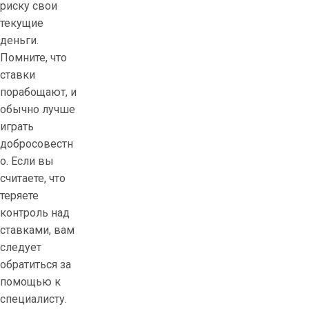
риску свои
текущие
деньги.
Помните, что
ставки
порабощают, и
обычно лучше
играть
добросовестн
о. Если вы
считаете, что
теряете
контроль над
ставками, вам
следует
обратиться за
помощью к
специалисту.