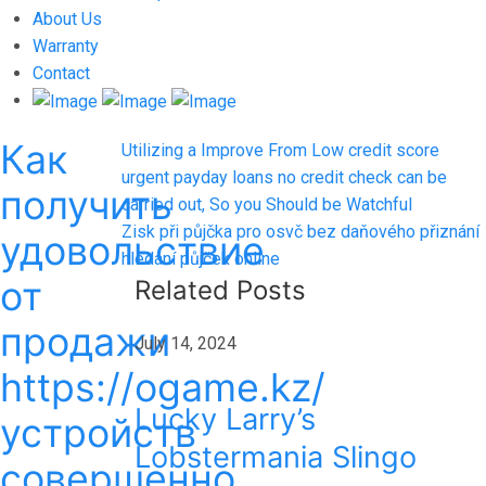
About Us
Warranty
Contact
Как
Post
Previous
Utilizing a Improve From Low credit score
post:
urgent payday loans no credit check can be
navigation
получить
carried out, So you Should be Watchful
Next
Zisk při půjčka pro osvč bez daňového přiznání
удовольствие
post:
hledání půjček online
от
Related Posts
продажи
July 14, 2024
https://ogame.kz/
Lucky Larry’s
устройств
Lobstermania Slingo
совершенно