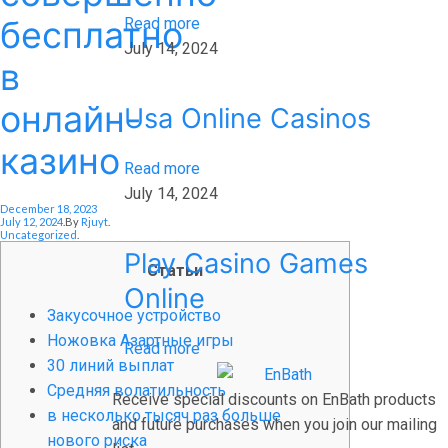
бесплатно
Read more
July 14, 2024
в
онлайн-
Usa Online Casinos
казино
Read more
July 14, 2024
Posted On
December 18, 2023
Posted In
July 12, 2024
.
By
Rjuyt
.
Uncategorized
.
Play Casino Games
Статьи
Online
Закусочное устройство
Ножовка Азартные игры
Read more
30 линий выплат
Средняя волатильность
Receive special discounts on EnBath products
в несколько тысяч раз больше
and future purchases when you join our mailing
нового риска