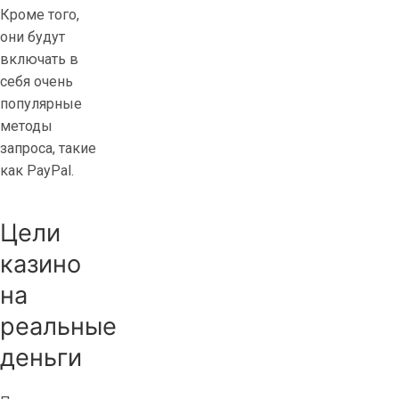
Кроме того,
они будут
включать в
себя очень
популярные
методы
запроса, такие
как PayPal.
Цели
казино
на
реальные
деньги