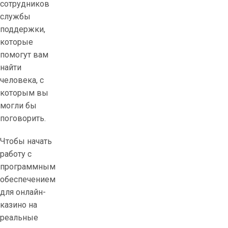
сотрудников
службы
поддержки,
которые
помогут вам
найти
человека, с
которым вы
могли бы
поговорить.
Чтобы начать
работу с
программным
обеспечением
для онлайн-
казино на
реальные