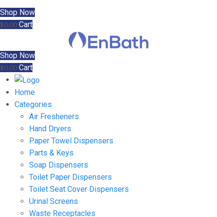
Shop Now
Cart
$
0.00
Shop Now
Cart
$
0.00
Home
Categories
Air Fresheners
Hand Dryers
Paper Towel Dispensers
Parts & Keys
Soap Dispensers
Toilet Paper Dispensers
Toilet Seat Cover Dispensers
Urinal Screens
Waste Receptacles