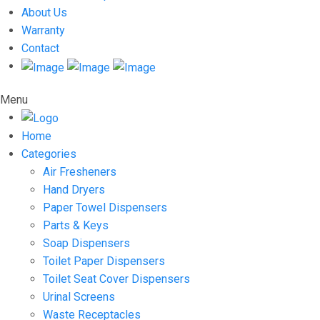
About Us
Warranty
Contact
Menu
Home
Categories
Air Fresheners
Hand Dryers
Paper Towel Dispensers
Parts & Keys
Soap Dispensers
Toilet Paper Dispensers
Toilet Seat Cover Dispensers
Urinal Screens
Waste Receptacles