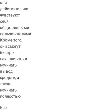
они
действительно
чувствуют
себя
общительными
пользователями.
Кроме того,
они смогут
быстро
накапливать и
начинать
вывод
средств, а
также
начинать
полностью.
Все