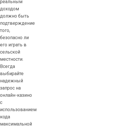
реальным
доходом
должно быть
подтверждение
того,
безопасно ли
его играть в
сельской
местности.
Всегда
выбирайте
надежный
запрос на
онлайн-казино
с
использованием
кода
максимальной