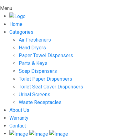
Menu
Home
Categories
Air Fresheners
Hand Dryers
Paper Towel Dispensers
Parts & Keys
Soap Dispensers
Toilet Paper Dispensers
Toilet Seat Cover Dispensers
Urinal Screens
Waste Receptacles
About Us
Warranty
Contact