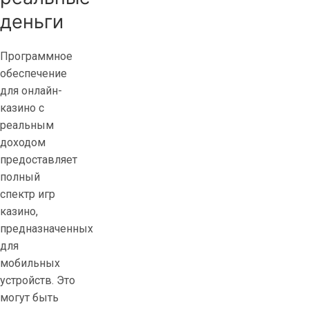
деньги
Программное
обеспечение
для онлайн-
казино с
реальным
доходом
предоставляет
полный
спектр игр
казино,
предназначенных
для
мобильных
устройств. Это
могут быть