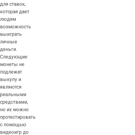
для ставок,
которая дает
людям
возможность
выиграть
личные
деньги.
Следующие
монеты не
подлежат
выкупу и
являются
реальными
средствами,
но их можно
протестировать
с помощью
видеоигр до