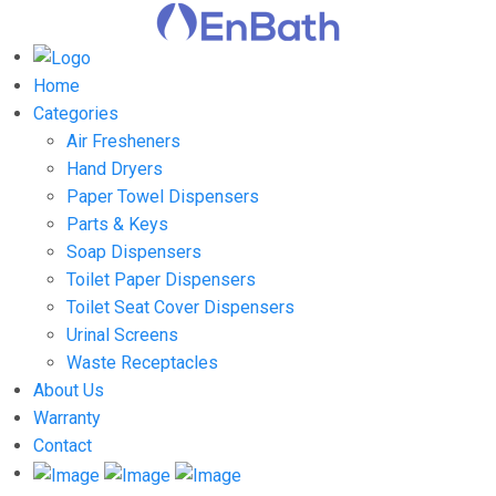
Home
Categories
Air Fresheners
Hand Dryers
Paper Towel Dispensers
Parts & Keys
Soap Dispensers
Toilet Paper Dispensers
Toilet Seat Cover Dispensers
Urinal Screens
Waste Receptacles
About Us
Warranty
Contact