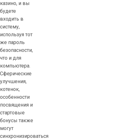
казино, и вы
будете
входить в
систему,
используя тот
же пароль
безопасности,
что и для
компьютера.
Сферические
улучшения,
котенок,
особенности
посвящения и
стартовые
бонусы также
могут
синхронизироваться