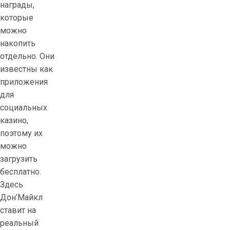
награды,
которые
можно
накопить
отдельно. Они
известны как
приложения
для
социальных
казино,
поэтому их
можно
загрузить
бесплатно.
Здесь
Дон’Майкл
ставит на
реальный