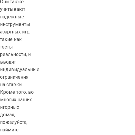
Они также
учитывают
надежные
инструменты
азартных игр,
такие как
тесты
реальности, и
вводят
индивидуальные
ограничения
на ставки.
Кроме того, во
многих наших
игорных
домах,
пожалуйста,
наймите