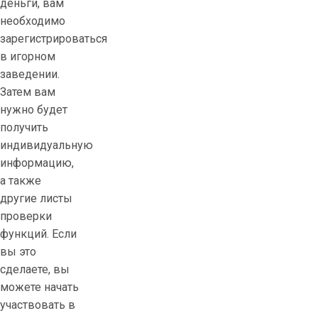
деньги, вам
необходимо
зарегистрироваться
в игорном
заведении.
Затем вам
нужно будет
получить
индивидуальную
информацию,
а также
другие листы
проверки
функций. Если
вы это
сделаете, вы
можете начать
участвовать в