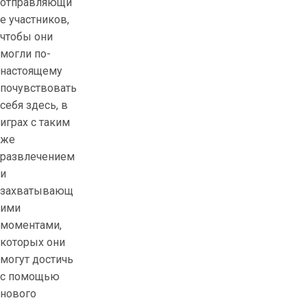
отправляющи
в
е участников,
и
чтобы они
г
могли по-
о
настоящему
р
почувствовать
н
себя здесь, в
о
играх с таким
г
же
о
развлечением
з
и
а
захватывающ
в
ими
е
моментами,
д
которых они
е
могут достичь
н
с помощью
и
нового
я