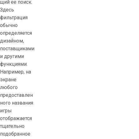
щий ее поиск.
Здесь
фильтрация
обычно
определяется
дизайном,
поставщиками
и другими
функциями.
Например, на
экране
любого
предоставлен
ного названия
игры
отображается
тщательно
подобранное