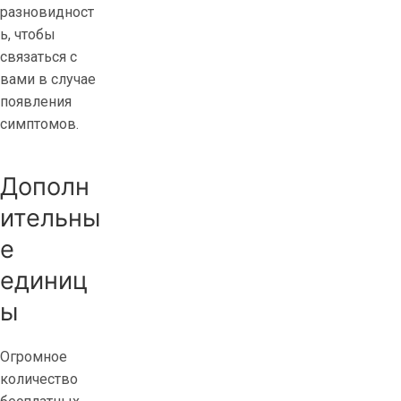
разновидност
п
ь, чтобы
о
связаться с
к
вами в случае
е
появления
р
симптомов.
а
б
е
Дополн
с
ительны
п
е
л
а
единиц
т
ы
н
о
в
Огромное
а
количество
з