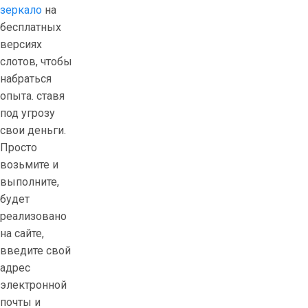
зеркало
на
g
бесплатных
r
версиях
o
слотов, чтобы
v
набраться
o
опыта. ставя
j
под угрозу
-
свои деньги.
a
Просто
v
возьмите и
t
выполните,
o
будет
m
реализовано
a
на сайте,
t
введите свой
-
адрес
c
электронной
o
почты и
l