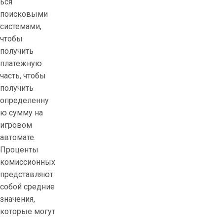
ься
поисковыми
системами,
чтобы
получить
платежную
часть, чтобы
получить
определенну
ю сумму на
игровом
автомате.
Проценты
комиссионных
представляют
собой средние
значения,
которые могут