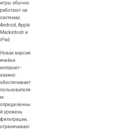
игры обычно
работают на
системах
Android, Apple
Mackintosh и
iPad.
Новая версия
ячейки
интернет-
казино
обеспечивает
пользователя
м
определенны
й уровень
фильтрации,
ограничиваю