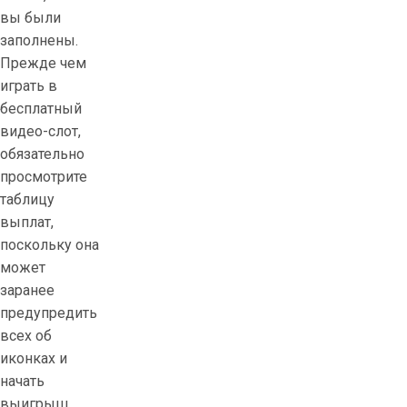
вы были
заполнены.
Прежде чем
играть в
бесплатный
видео-слот,
обязательно
просмотрите
таблицу
выплат,
поскольку она
может
заранее
предупредить
всех об
иконках и
начать
выигрыш