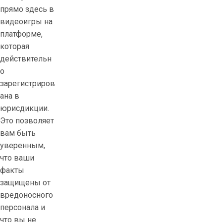
прямо здесь в
видеоигры на
платформе,
которая
действительн
о
зарегистриров
ана в
юрисдикции.
Это позволяет
вам быть
уверенным,
что ваши
факты
защищены от
вредоносного
персонала и
что вы не