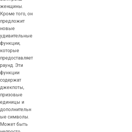
женщины.
Кроме того, он
предложит
новые
удивительные
функции,
которые
предоставляет
раунд. Эти
функции
содержат
джекпоты,
призовые
единицы и
дополнительн
ые символы.
Может быть
непросто