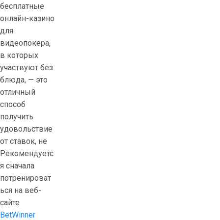
бесплатные
t
онлайн-казино
p
для
s
видеопокера,
:
в которых
/
участвуют без
/
блюда, — это
d
отличный
v
способ
e
получить
r
удовольствие
y
от ставок, не
2
Рекомендуетс
9
я сначала
.
потренироват
r
ься на веб-
u
сайте
/
BetWinner
i