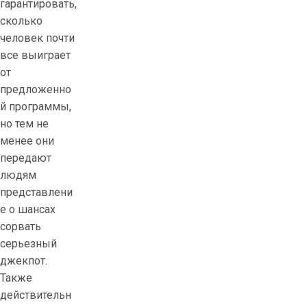
гарантировать,
сколько
человек почти
все выиграет
от
предложенно
й программы,
но тем не
менее они
передают
людям
представлени
е о шансах
сорвать
серьезный
джекпот.
Также
действительн