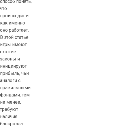
способ понять,
что
происходит и
как именно
оно работает.
В этой статье
игры имеют
схожие
законы и
инициируют
прибыль, чьи
аналоги с
правильными
фондами, тем
не менее,
требуют
наличия
банкролла,