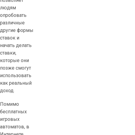
позволяет
людям
опробовать
различные
другие формы
ставок и
начать делать
ставки,
которые они
позже смогут
использовать
как реальный
доход.
Помимо
бесплатных
игровых
автоматов, в
Интернете