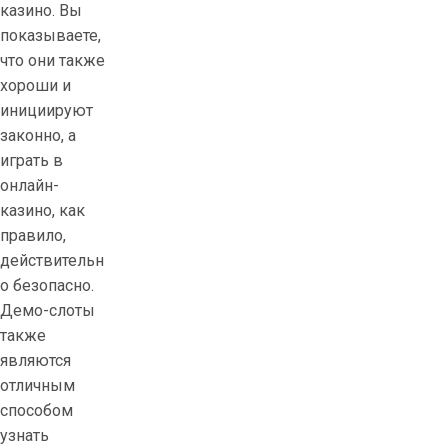
казино. Вы
показываете,
что они также
хороши и
инициируют
законно, а
играть в
онлайн-
казино, как
правило,
действительн
о безопасно.
Демо-слоты
также
являются
отличным
способом
узнать