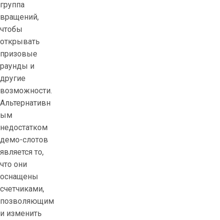
группа
вращений,
чтобы
открывать
призовые
раунды и
другие
возможности.
Альтернативн
ым
недостатком
демо-слотов
является то,
что они
оснащены
счетчиками,
позволяющим
и изменить