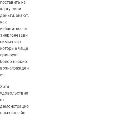
поставить на
карту свои
деньги, знают,
как
избавиться от
энергонезави
симых игр,
которые чаще
приносят
более низкие
вознагражден
ия.
Хотя
удовольствие
от
демонстрацио
нных онлайн-