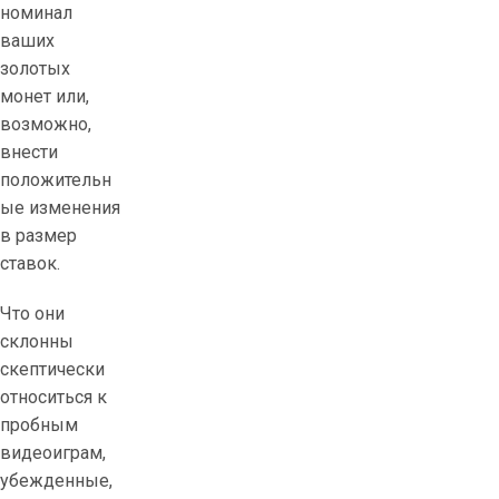
номинал
ваших
золотых
монет или,
возможно,
внести
положительн
ые изменения
в размер
ставок.
Что они
склонны
скептически
относиться к
пробным
видеоиграм,
убежденные,