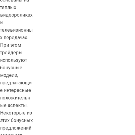
теплых
видеороликах
и
телевизионны
х передачах.
При этом
трейдеры
используют
бонусные
модели,
предлагающи
е интересные
положительн
ые аспекты.
Некоторые из
этих бонусных
предложений