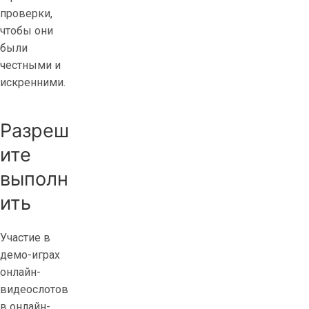
проверки,
y
чтобы они
c
были
z
честными и
k
искренними.
a
s
m
Разреш
s
ите
b
e
выполн
z
ить
b
i
Участие в
k
демо-играх
i
онлайн-
k
видеослотов
r
в онлайн-
d