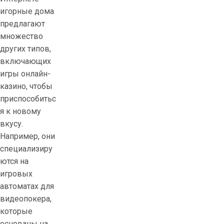
игорные дома
предлагают
множество
других типов,
включающих
игры онлайн-
казино, чтобы
приспособитьс
я к новому
вкусу.
Например, они
специализиру
ются на
игровых
автоматах для
видеопокера,
которые
основаны на