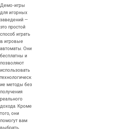
к
Демо-игры
а
для игорных
з
заведений —
и
это простой
н
способ играть
о
в игровые
к
автоматы. Они
а
бесплатны и
з
позволяют
а
использовать
х
технологическ
с
ие методы без
т
получения
а
реального
н
дохода. Кроме
в
того, они
а
помогут вам
у
выбрать,