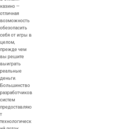
казино —
z
отличная
a
возможность
d
обезопасить
ł
себя от игры в
u
целом,
ż
прежде чем
o
вы решите
n
выиграть
y
реальные
c
деньги.
h
Большинство
разработчиков
систем
предоставляю
т
технологическ
ий поток,