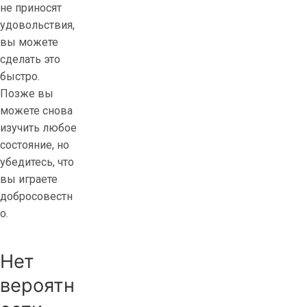
не приносят
удовольствия,
вы можете
сделать это
быстро.
Позже вы
можете снова
изучить любое
состояние, но
убедитесь, что
вы играете
добросовестн
о.
Нет
вероятн