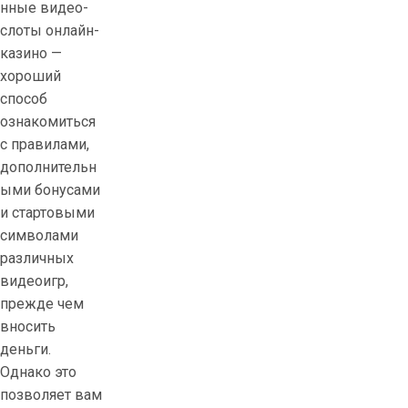
нные видео-
слоты онлайн-
казино —
хороший
способ
ознакомиться
с правилами,
дополнительн
ыми бонусами
и стартовыми
символами
различных
видеоигр,
прежде чем
вносить
деньги.
Однако это
позволяет вам