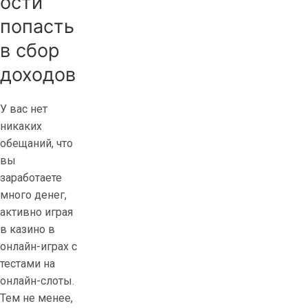
ости
попасть
в сбор
доходов
У вас нет
никаких
обещаний, что
вы
заработаете
много денег,
активно играя
в казино в
онлайн-играх с
тестами на
онлайн-слоты.
Тем не менее,