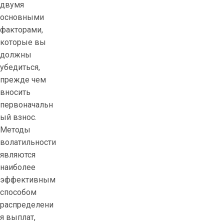
двумя
основными
факторами,
которые вы
должны
убедиться,
прежде чем
вносить
первоначальн
ый взнос.
Методы
волатильности
являются
наиболее
эффективным
способом
распределени
я выплат,