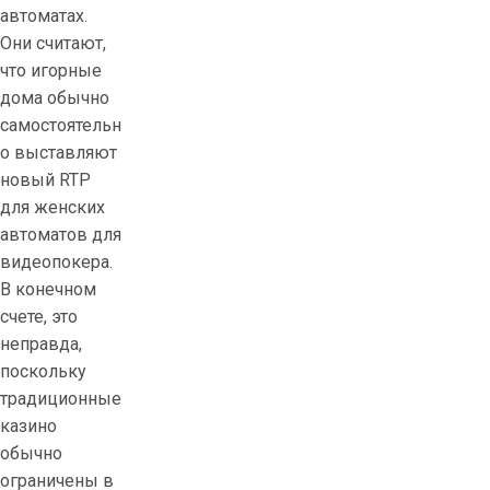
автоматах.
Они считают,
что игорные
дома обычно
самостоятельн
о выставляют
новый RTP
для женских
автоматов для
видеопокера.
В конечном
счете, это
неправда,
поскольку
традиционные
казино
обычно
ограничены в