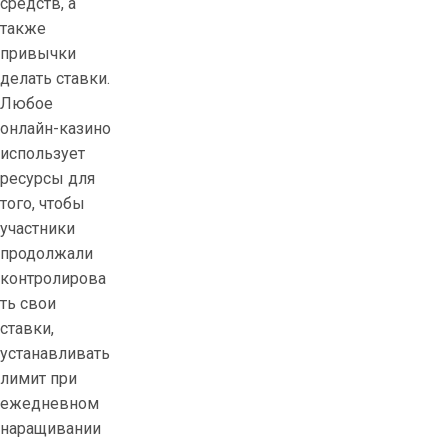
средств, а
также
привычки
делать ставки.
Любое
онлайн-казино
использует
ресурсы для
того, чтобы
участники
продолжали
контролирова
ть свои
ставки,
устанавливать
лимит при
ежедневном
наращивании