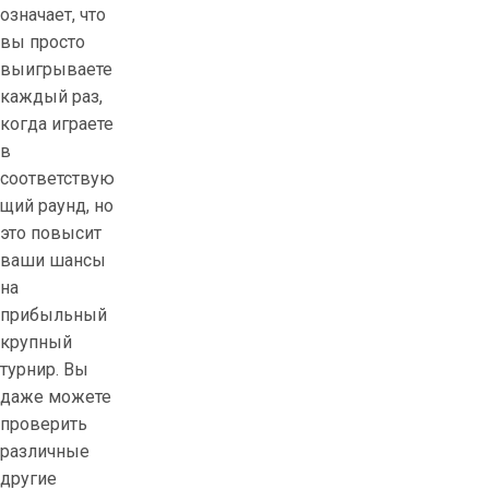
означает, что
вы просто
выигрываете
каждый раз,
когда играете
в
соответствую
щий раунд, но
это повысит
ваши шансы
на
прибыльный
крупный
турнир. Вы
даже можете
проверить
различные
другие