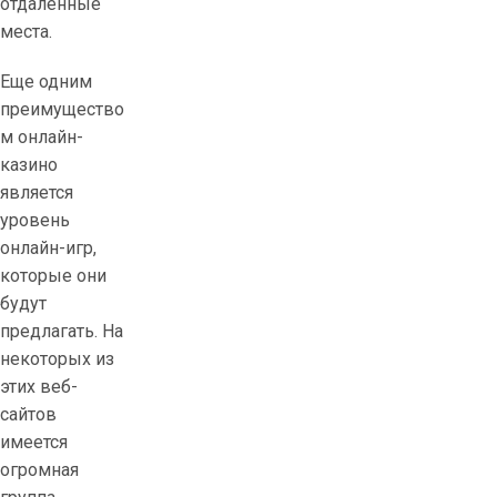
в
отдаленные
и
места.
д
Еще одним
е
преимущество
о
м онлайн-
п
казино
о
является
к
уровень
е
онлайн-игр,
р
которые они
а
будут
Б
предлагать. На
е
некоторых из
с
этих веб-
п
сайтов
л
имеется
а
огромная
т