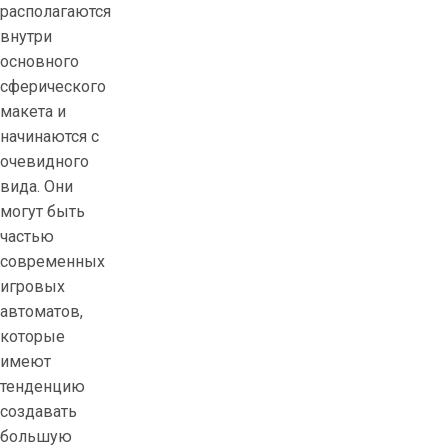
располагаются
внутри
основного
сферического
макета и
начинаются с
очевидного
вида. Они
могут быть
частью
современных
игровых
автоматов,
которые
имеют
тенденцию
создавать
большую