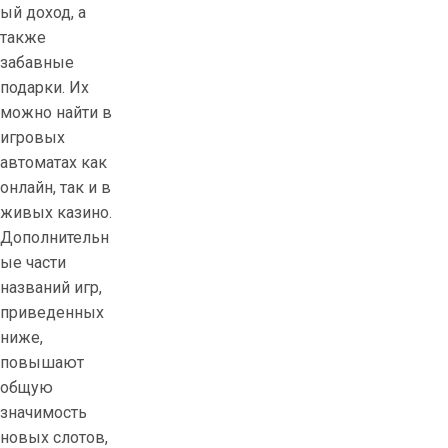
ый доход, а
также
забавные
подарки. Их
можно найти в
игровых
автоматах как
онлайн, так и в
живых казино.
Дополнительн
ые части
названий игр,
приведенных
ниже,
повышают
общую
значимость
новых слотов,