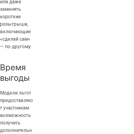
или даже
заменять
короткие
розыгрыши,
включающие
«сделай сам»
— по-другому.
Время
выгоды
Модели льгот
предоставляю
т участникам
возможность
получить
дополнительн