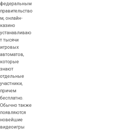
федеральным
правительство
м, онлайн-
казино
устанавливаю
т тысячи
игровых
автоматов,
которые
знают
отдельные
участники,
причем
бесплатно.
Обычно также
появляются
новейшие
видеоигры