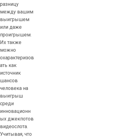
разницу
между вашим
выигрышем
или даже
проигрышем.
Их также
можно
охарактеризов
ать как
источник
шансов
человека на
выигрыш
среди
инновационн
ых джекпотов
видеослота.
Учитывая, что