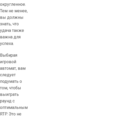
округленное.
Тем не менее,
вы должны
знать, что
удача также
важна для
успеха.
Выбирая
игровой
автомат, вам
следует
подумать о
том, чтобы
выиграть
раунд с
оптимальным
RTP. Это не