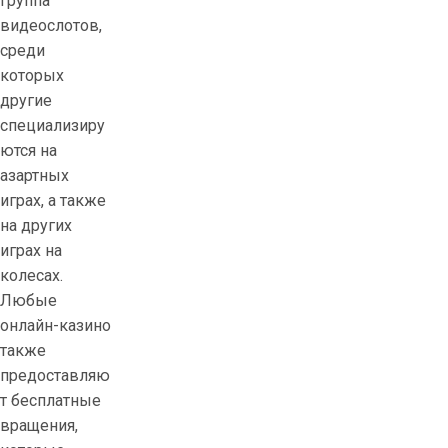
группа
н
видеослотов,
о
среди
Б
которых
е
другие
з
специализиру
б
ются на
л
азартных
ю
играх, а также
д
на других
а
играх на
колесах.
Любые
онлайн-казино
также
предоставляю
т бесплатные
вращения,