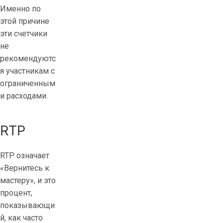
Именно по
этой причине
эти счетчики
не
рекомендуютс
я участникам с
ограниченным
и расходами.
RTP
RTP означает
«Вернитесь к
мастеру», и это
процент,
показывающи
й, как часто