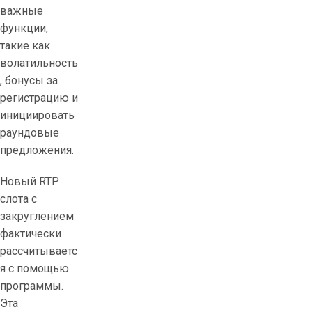
важные
функции,
такие как
волатильность
, бонусы за
регистрацию и
инициировать
раундовые
предложения.
Новый RTP
слота с
закруглением
фактически
рассчитываетс
я с помощью
программы.
Эта