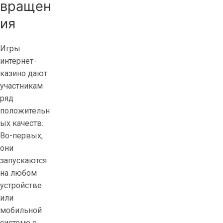
вращен
и
ия
а
з
а
Игры
р
интернет-
т
казино дают
н
участникам
о
ряд
е
положительн
з
ых качеств.
а
Во-первых,
в
они
е
запускаются
д
на любом
е
устройстве
н
или
и
мобильной
е
системе с