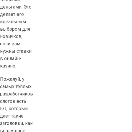
ь
деньгами. Это
и
делает его
г
идеальным
о
выбором для
р
новичков,
н
если вам
о
нужны ставки
г
в онлайн-
о
казино.
з
а
Пожалуй, у
в
самых теплых
е
разработчиков
д
слотов есть
е
IGT, который
н
дает такие
и
заголовки, как
я
воздушное