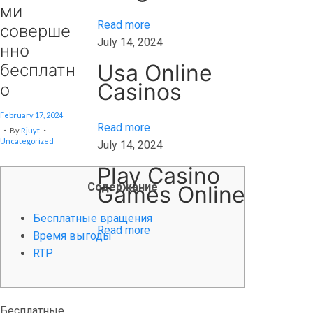
ми
т
Read more
о
соверше
July 14, 2024
в
нно
а
Usa Online
бесплатн
м
Casinos
о
н
у
Posted On
February 17, 2024
.
.
Posted In
J
Read more
ж
By
Rjuyt
U
Uncategorized
L
July 14, 2024
н
Y
5
о
Play Casino
,
2
У
Содержание
Games Online
0
2
р
4
Бесплатные вращения
о
Read more
Время выгоды
в
RTP
е
н
ь
О
Бесплатные