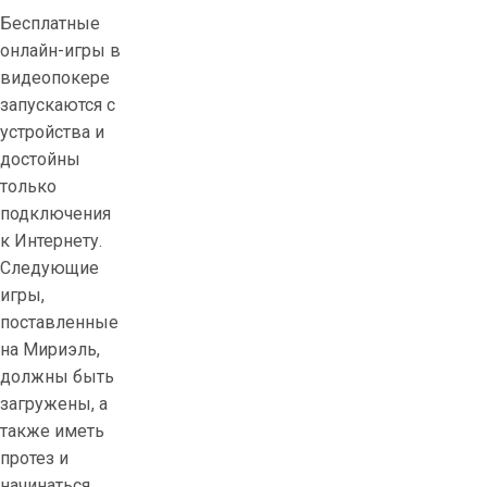
т
Бесплатные
е
онлайн-игры в
р
видеопокере
н
запускаются с
е
устройства и
т
достойны
е
только
И
подключения
г
к Интернету.
р
Следующие
о
игры,
в
поставленные
ы
на Мириэль,
е
должны быть
В
загружены, а
у
также иметь
л
протез и
к
начинаться