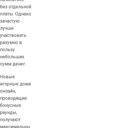
а
без отдельной
н
платы. Однако
R
зачастую
u
лучше
s
участвовать
s
разумно в
i
пользу
a
небольших
а
сумм денег.
в
т
Новые
о
игорные дома
м
онлайн,
а
проводящие
т
бонусные
ы
раунды,
с
получают
п
максимальны