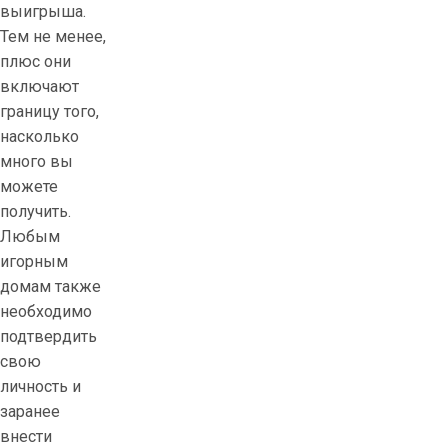
:
выигрыша.
/
Тем не менее,
/
плюс они
a
включают
r
границу того,
t
насколько
e
много вы
x
можете
-
получить.
d
Любым
e
игорным
s
домам также
i
необходимо
g
подтвердить
n
свою
.
личность и
k
заранее
z
внести