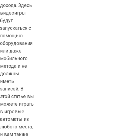
дохода. Здесь
видеоигры
будут
запускаться с
помощью
оборудования
или даже
мобильного
метода и не
должны
иметь
записей. В
этой статье вы
можете играть
в игровые
автоматы из
любого места,
и вам также