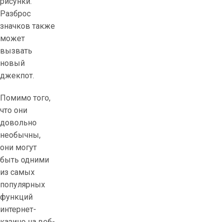
рисунки.
Разброс
значков также
может
вызвать
новый
джекпот.
Помимо того,
что они
довольно
необычны,
они могут
быть одними
из самых
популярных
функций
интернет-
казино на веб-