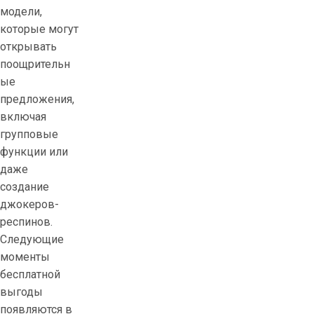
модели,
которые могут
открывать
поощрительн
ые
предложения,
включая
групповые
функции или
даже
создание
джокеров-
респинов.
Следующие
моменты
бесплатной
выгоды
появляются в