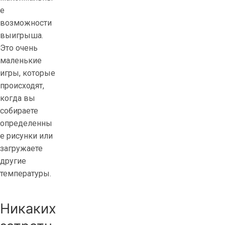
е
е
р
возможности
в
выигрыша.
о
Это очень
н
маленькие
а
игры, которые
ч
происходят,
а
когда вы
л
собираете
ь
определенны
н
е рисунки или
ы
загружаете
м
другие
в
температуры.
з
н
Никаких
о
с