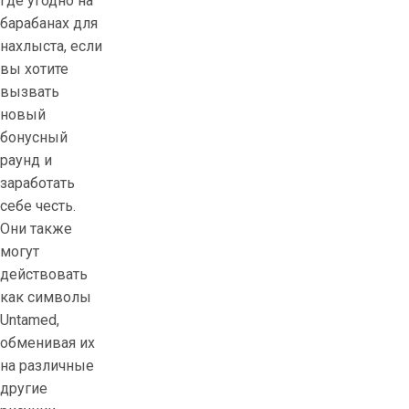
где угодно на
барабанах для
нахлыста, если
вы хотите
вызвать
новый
бонусный
раунд и
заработать
себе честь.
Они также
могут
действовать
как символы
Untamed,
обменивая их
на различные
другие