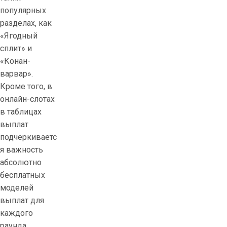
популярных
разделах, как
«Ягодный
сплит» и
«Конан-
варвар».
Кроме того, в
онлайн-слотах
в таблицах
выплат
подчеркиваетс
я важность
абсолютно
бесплатных
моделей
выплат для
каждого
раунда.