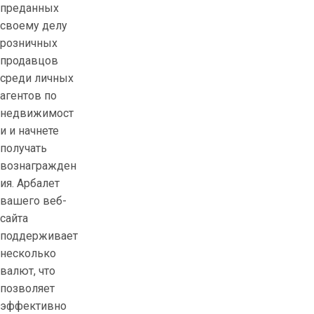
преданных
своему делу
розничных
продавцов
среди личных
агентов по
недвижимост
и и начнете
получать
вознагражден
ия. Арбалет
вашего веб-
сайта
поддерживает
несколько
валют, что
позволяет
эффективно