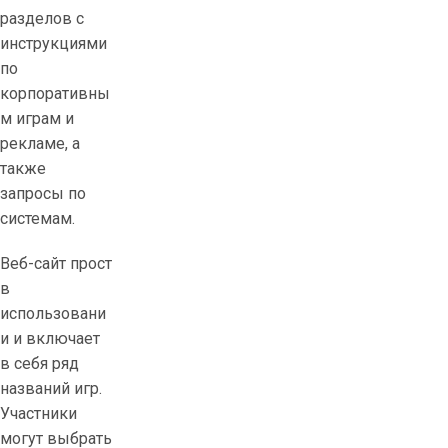
разделов с
инструкциями
по
корпоративны
м играм и
рекламе, а
также
запросы по
системам.
Веб-сайт прост
в
использовани
и и включает
в себя ряд
названий игр.
Участники
могут выбрать