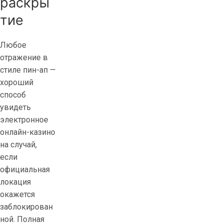
раскры
тие
Любое
отражение в
стиле пин-ап —
хороший
способ
увидеть
электронное
онлайн-казино
на случай,
если
официальная
локация
окажется
заблокирован
ной. Полная