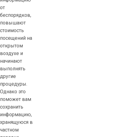
й
от
н
беспорядков,
к
повышают
а
стоимость
р
посещений на
т
открытом
ы
воздухе и
и
начинают
г
выполнять
р
другие
о
процедуры.
в
Однако это
ы
поможет вам
х
сохранить
а
информацию,
в
хранящуюся в
т
частном
о