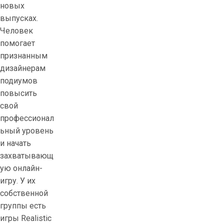
новых
выпусках.
Человек
помогает
признанным
дизайнерам
подиумов
повысить
свой
профессионал
ьный уровень
и начать
захватывающ
ую онлайн-
игру. У их
собственной
группы есть
игры Realistic