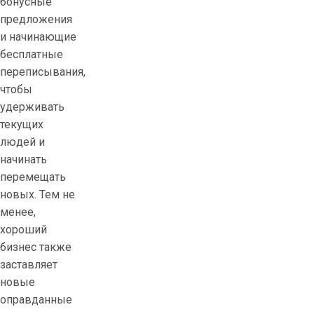
бонусные
предложения
и начинающие
бесплатные
переписывания,
чтобы
удерживать
текущих
людей и
начинать
перемещать
новых. Тем не
менее,
хороший
бизнес также
заставляет
новые
оправданные