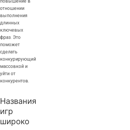
повышение в
отношении
выполнения
длинных
ключевых
фраз. Это
поможет
сделать
конкурирующий
массовкой и
уйти от
конкурентов.
Названия
игр
широко