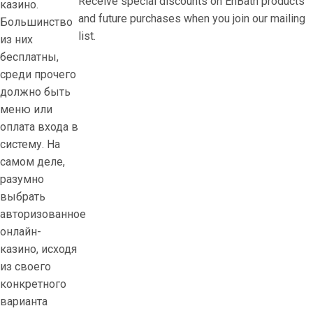
Receive special discounts on EnBath products
казино.
and future purchases when you join our mailing
Большинство
list.
из них
бесплатны,
среди прочего
должно быть
меню или
оплата входа в
систему. На
самом деле,
разумно
выбрать
авторизованное
онлайн-
казино, исходя
из своего
конкретного
варианта