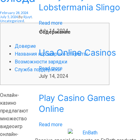
Lobstermania Slingo
Posted On
February 28, 2024
Posted In
July 5, 2024
.
By
Rjuyt
.
Uncategorized
.
Read more
July 14, 2024
Содержание
Доверие
Usa Online Casinos
Названия игр широко открыты
Возможности зарядки
Read more
Служба поддержки
July 14, 2024
Онлайн-
Play Casino Games
казино
Online
предлагают
множество
Read more
видеоигр
онлайн-