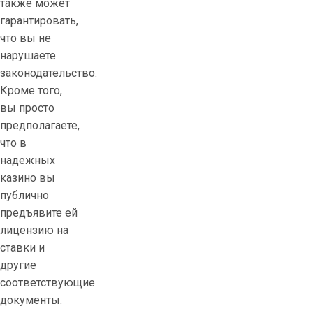
также может
гарантировать,
что вы не
нарушаете
законодательство.
Кроме того,
вы просто
предполагаете,
что в
надежных
казино вы
публично
предъявите ей
лицензию на
ставки и
другие
соответствующие
документы.