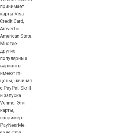
принимает
карты Visa,
Credit Card,
Arrived и
American State.
Многие
другие
популярные
варианты
имеют m-
цены, начиная
с PayPal, Skrill
и запуска
Venmo. Эти
карты,
например
PayNearMe,
являются