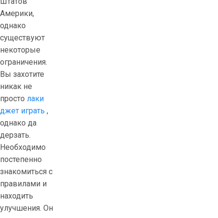
Штатов
Америки,
однако
существуют
некоторые
ограничения.
Вы захотите
никак не
просто
лаки
джет играть
,
однако да
дерзать.
Необходимо
постепенно
знакомиться с
правилами и
находить
улучшения. Он