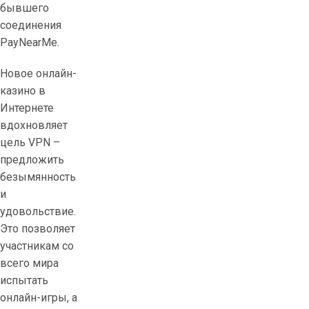
бывшего
соединения
PayNearMe.
Новое онлайн-
казино в
Интернете
вдохновляет
цель VPN –
предложить
безымянность
и
удовольствие.
Это позволяет
участникам со
всего мира
испытать
онлайн-игры, а