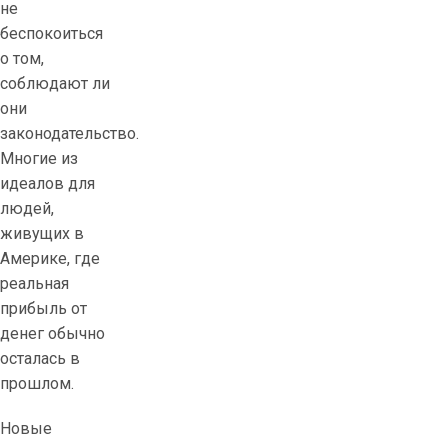
не
беспокоиться
о том,
соблюдают ли
они
законодательство.
Многие из
идеалов для
людей,
живущих в
Америке, где
реальная
прибыль от
денег обычно
осталась в
прошлом.
Новые