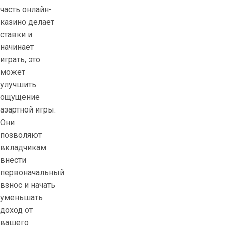
часть онлайн-
казино делает
ставки и
начинает
играть, это
может
улучшить
ощущение
азартной игры.
Они
позволяют
вкладчикам
внести
первоначальный
взнос и начать
уменьшать
доход от
вашего