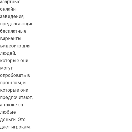
азартные
онлайн-
заведения,
предлагающие
бесплатные
варианты
видеоигр для
людей,
которые они
могут
опробовать в
прошлом, и
которые они
предпочитают,
а также за
любые
деньги. Это
дает игрокам,