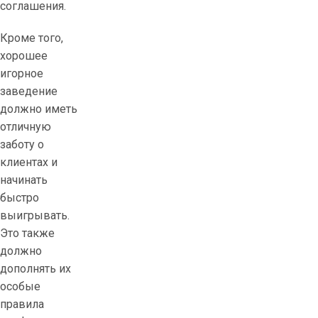
соглашения.
Кроме того,
хорошее
игорное
заведение
должно иметь
отличную
заботу о
клиентах и ​​
начинать
быстро
выигрывать.
Это также
должно
дополнять их
особые
правила