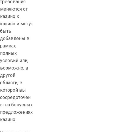
требования
меняются от
казино к
казино и могут
быть
добавлены в
рамках
полных
условий или,
возможно, в
другой
области, в
которой вы
сосредоточен
ы на бонусных
предложениях
казино.