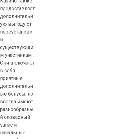
Казино также
предоставляет
дополнительн
ую выгоду от
переустановк
и
существующи
м участникам.
Они включают
в себя
приятные
дополнительн
ые бонусы, но
всегда имеют
разнообразны
й словарный
запас и
начальные