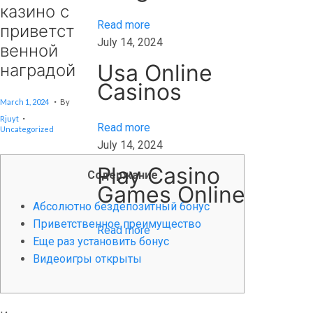
казино с
д
Read more
в
приветст
July 14, 2024
1
венной
х
Usa Online
наградой
Б
Casinos
.
Posted On
е
J
March 1, 2024
By
U
.
Posted In
т
L
Rjuyt
Y
Read more
Uncategorized
з
5
,
July 14, 2024
а
2
0
в
Play Casino
2
Содержание
4
е
Games Online
д
Абсолютно бездепозитный бонус
е
Приветственное преимущество
Read more
н
Еще раз установить бонус
и
Видеоигры открыты
е
Р
е