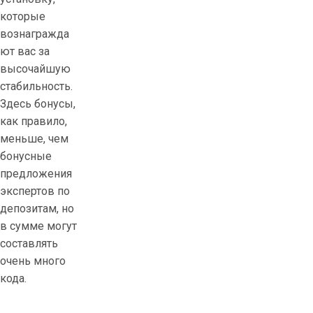
которые
вознагражда
ют вас за
высочайшую
стабильность.
Здесь бонусы,
как правило,
меньше, чем
бонусные
предложения
экспертов по
депозитам, но
в сумме могут
составлять
очень много
кода.