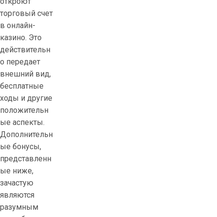
откроют
торговый счет
в онлайн-
казино. Это
действительн
о передает
внешний вид,
бесплатные
ходы и другие
положительн
ые аспекты.
Дополнительн
ые бонусы,
представленн
ые ниже,
зачастую
являются
разумным