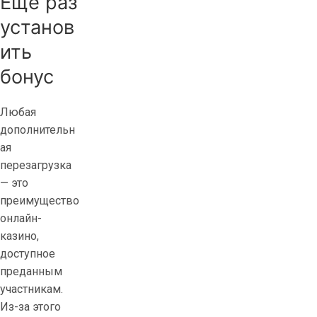
Еще раз
установ
ить
бонус
Любая
дополнительн
ая
перезагрузка
— это
преимущество
онлайн-
казино,
доступное
преданным
участникам.
Из-за этого