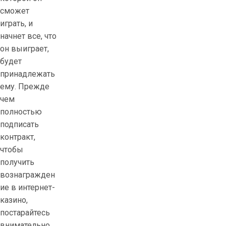
сможет
играть, и
начнет все, что
он выиграет,
будет
принадлежать
ему. Прежде
чем
полностью
подписать
контракт,
чтобы
получить
вознагражден
ие в интернет-
казино,
постарайтесь
внимательно