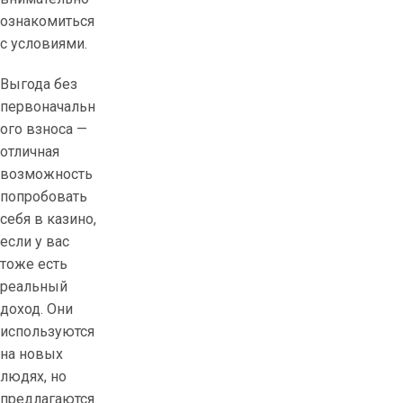
ознакомиться
с условиями.
Выгода без
первоначальн
ого взноса —
отличная
возможность
попробовать
себя в казино,
если у вас
тоже есть
реальный
доход. Они
используются
на новых
людях, но
предлагаются