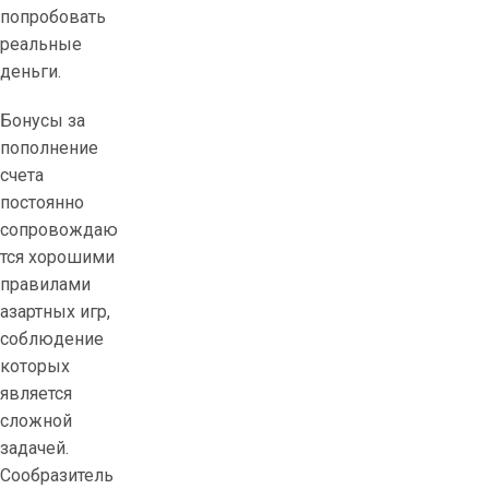
попробовать
реальные
деньги.
Бонусы за
пополнение
счета
постоянно
сопровождаю
тся хорошими
правилами
азартных игр,
соблюдение
которых
является
сложной
задачей.
Сообразитель