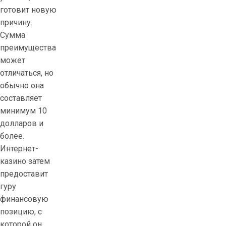
готовит новую
причину.
Сумма
преимущества
может
отличаться, но
обычно она
составляет
минимум 10
долларов и
более.
Интернет-
казино затем
предоставит
гуру
финансовую
позицию, с
которой он