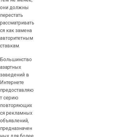
они должны
перестать
рассматривать
ся как замена
авторитетным
ставкам.
Большинство
азартных
заведений в
Интернете
предоставляю
т серию
повторяющих
ся рекламных
объявлений,
предназначен
ных для более