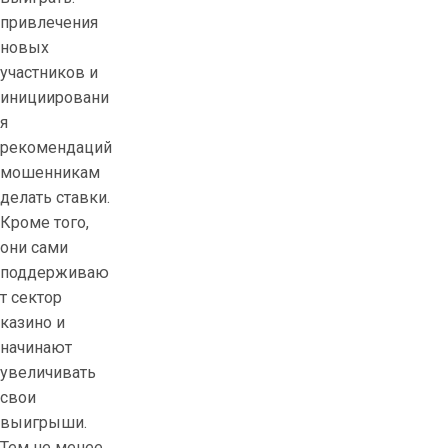
привлечения
новых
участников и
инициировани
я
рекомендаций
мошенникам
делать ставки.
Кроме того,
они сами
поддерживаю
т сектор
казино и
начинают
увеличивать
свои
выигрыши.
Тем не менее,