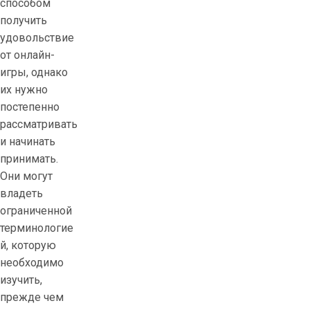
способом
получить
удовольствие
от онлайн-
игры, однако
их нужно
постепенно
рассматривать
и начинать
принимать.
Они могут
владеть
ограниченной
терминологие
й, которую
необходимо
изучить,
прежде чем