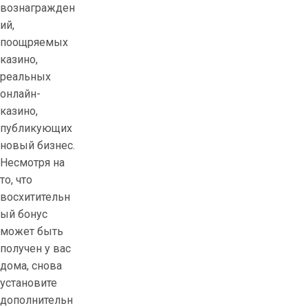
вознагражден
ий,
поощряемых
казино,
реальных
онлайн-
казино,
публикующих
новый бизнес.
Несмотря на
то, что
восхитительн
ый бонус
может быть
получен у вас
дома, снова
установите
дополнительн