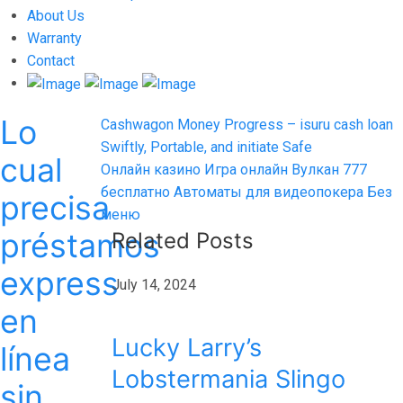
About Us
Warranty
Contact
Lo
Post
Previous
Cashwagon Money Progress – isuru cash loan
post:
Swiftly, Portable, and initiate Safe
navigation
cual
Next
Онлайн казино Игра онлайн Вулкан 777
post:
бесплатно Автоматы для видеопокера Без
precisa
меню
préstamos
Related Posts
express
July 14, 2024
en
Lucky Larry’s
línea
Lobstermania Slingo
sin