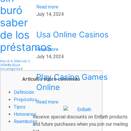
buró
Read more
July 14, 2024
saber
de los
Usa Online Casinos
préstamos
Read more
July 14, 2024
Posted On
March 4, 2024
July 5,
Posted In
2024
.
By
Rjuyt
.
Uncategorized
.
Play Casino Games
Artículos sobre contenido
Online
Definición
Propósitos
Read more
Tipos
Honorarios
Receive special discounts on EnBath products
Reembolso
and future purchases when you join our mailing