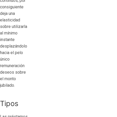
continuos, por
consiguiente
deja una
elasticidad
sobre utilizarla
al mí­nimo
instante
desplazándolo
hacia el pelo
único
remuneración
deseos sobre
el monto
jubilado.
Tipos
Las préstamos