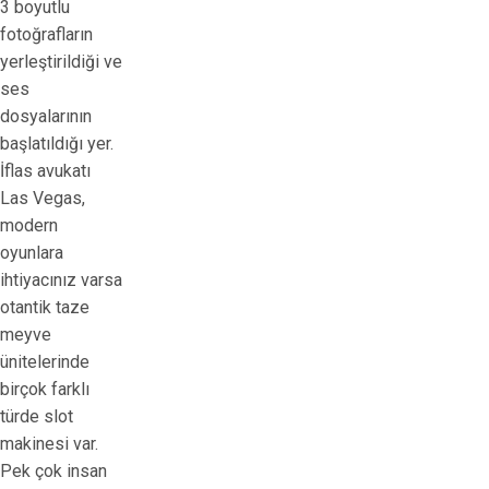
3 boyutlu
fotoğrafların
yerleştirildiği ve
ses
dosyalarının
başlatıldığı yer.
İflas avukatı
Las Vegas,
modern
oyunlara
ihtiyacınız varsa
otantik taze
meyve
ünitelerinde
birçok farklı
türde slot
makinesi var.
Pek çok insan