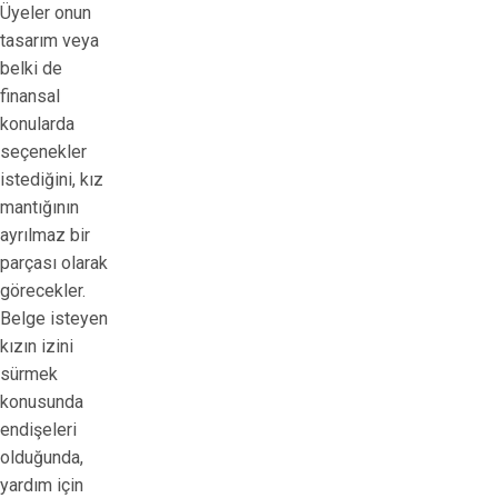
Üyeler onun
tasarım veya
belki de
finansal
konularda
seçenekler
istediğini, kız
mantığının
ayrılmaz bir
parçası olarak
görecekler.
Belge isteyen
kızın izini
sürmek
konusunda
endişeleri
olduğunda,
yardım için