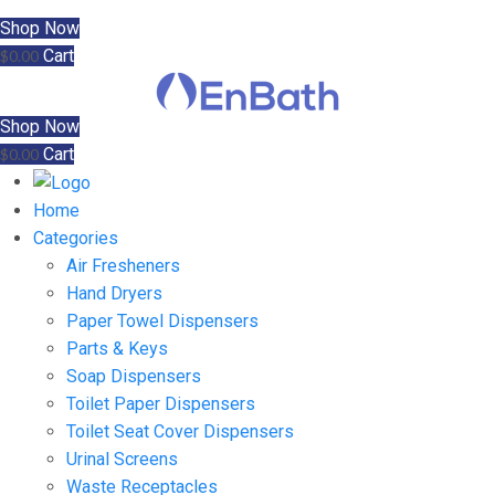
Shop Now
Cart
$
0.00
Shop Now
Cart
$
0.00
Home
Categories
Air Fresheners
Hand Dryers
Paper Towel Dispensers
Parts & Keys
Soap Dispensers
Toilet Paper Dispensers
Toilet Seat Cover Dispensers
Urinal Screens
Waste Receptacles