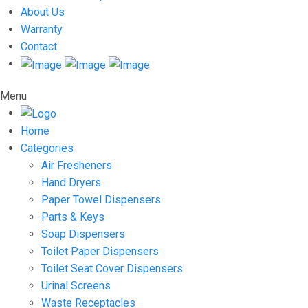
About Us
Warranty
Contact
Menu
Home
Categories
Air Fresheners
Hand Dryers
Paper Towel Dispensers
Parts & Keys
Soap Dispensers
Toilet Paper Dispensers
Toilet Seat Cover Dispensers
Urinal Screens
Waste Receptacles