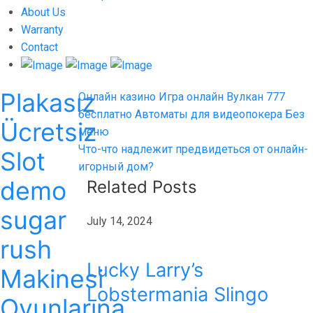
About Us
Warranty
Contact
Plakasız
Post
Previous
Онлайн казино Игра онлайн Вулкан 777
post:
бесплатно Автоматы для видеопокера Без
navigation
Ücretsiz
меню
Next
Что-что надлежит предвидеться от онлайн-
Slot
post:
игорный дом?
demo
Related Posts
sugar
July 14, 2024
rush
Lucky Larry’s
Makinesi
Lobstermania Slingo
Oyunlarına