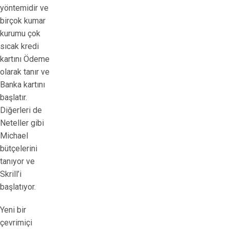
yöntemidir ve
birçok kumar
kurumu çok
sıcak kredi
kartını Ödeme
olarak tanır ve
Banka kartını
başlatır.
Diğerleri de
Neteller gibi
Michael
bütçelerini
tanıyor ve
Skrill’i
başlatıyor.
Yeni bir
çevrimiçi