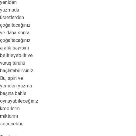
yeniden
yazmada
ücretlerden
çoğaltacağınız
ve daha sonra
çoğaltacağınız
aralık sayısını
belirleyebilir ve
vuruş türünü
başlatabilirsiniz.
Bu, spin ve
yeniden yazma
başına bahis
oynayabileceğiniz
kredilerin
miktarını
seçecektir.