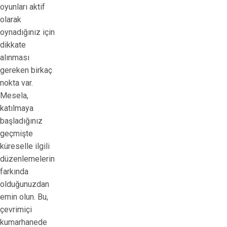
oyunları aktif
olarak
oynadığınız için
dikkate
alınması
gereken birkaç
nokta var.
Mesela,
katılmaya
başladığınız
geçmişte
küreselle ilgili
düzenlemelerin
farkında
olduğunuzdan
emin olun. Bu,
çevrimiçi
kumarhanede