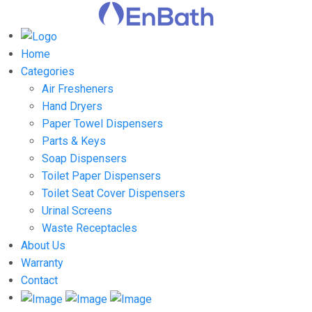
Home
Categories
Air Fresheners
Hand Dryers
Paper Towel Dispensers
Parts & Keys
Soap Dispensers
Toilet Paper Dispensers
Toilet Seat Cover Dispensers
Urinal Screens
Waste Receptacles
About Us
Warranty
Contact