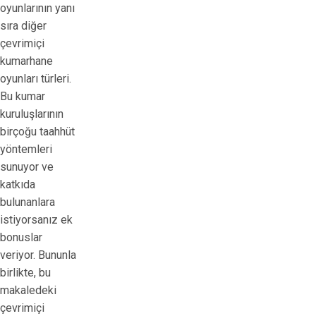
oyunlarının yanı
sıra diğer
çevrimiçi
kumarhane
oyunları türleri.
Bu kumar
kuruluşlarının
birçoğu taahhüt
yöntemleri
sunuyor ve
katkıda
bulunanlara
istiyorsanız ek
bonuslar
veriyor. Bununla
birlikte, bu
makaledeki
çevrimiçi