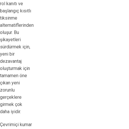
rol kanıtı ve
başlangıç ​​kısıtlı
tiksinme
alternatiflerinden
oluşur. Bu
şikayetleri
sürdürmek için,
yeni bir
dezavantaj
oluşturmak için
tamamen öne
çıkan yeni
zorunlu
gerçeklere
girmek çok
daha iyidir.
Çevrimiçi kumar