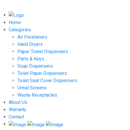
Home
Categories
Air Fresheners
Hand Dryers
Paper Towel Dispensers
Parts & Keys
Soap Dispensers
Toilet Paper Dispensers
Toilet Seat Cover Dispensers
Urinal Screens
Waste Receptacles
About Us
Warranty
Contact