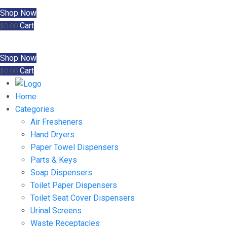
Shop Now
Cart
$
0.00
Shop Now
Cart
$
0.00
Home
Categories
Air Fresheners
Hand Dryers
Paper Towel Dispensers
Parts & Keys
Soap Dispensers
Toilet Paper Dispensers
Toilet Seat Cover Dispensers
Urinal Screens
Waste Receptacles