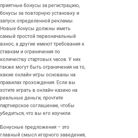
приятные бонусы за регистрацию,
бонусы за повторную установку и
запуск определенной рекламы.
Новые бонусы должны иметь
самый простой первоначальный
взнос, а другие имеют требования к
ставкам и ограничения по
количеству стартовых часов. У них
также могут быть ограничения на то,
какие онлайн-игры основаны на
правилах прохождения. Если вы
хотите играть в онлайн-казино на
реальные деньги, прочтите
партнерское соглашение, чтобы
убедиться, что вы его изучили.
Бонусные предложения – это
главный смысл игорного заведения,