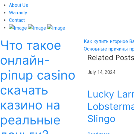
About Us
Warranty
Contact
Что такое
Post
Previous
Как купить игорное В
post:
Next
Основные причины про
navigation
онлайн-
post:
Related Post
pinup casino
July 14, 2024
скачать
Lucky Larr
казино на
Lobsterma
реальные
Slingo