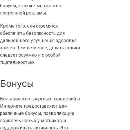
бонусы, а также множество
постоянной рекламы.
Кроме того, они стремятся
обеспечить безопасность для
дальнейшего улучшения здоровья
хозяев.
Тем не менее, делать ставки
следует разумно и с особой
тщательностью.
Бонусы
Большинство азартных заведений в
Интернете предоставляют вам
различные бонусы, позволяющие
привлечь новых участников и
поддерживать активность. Это