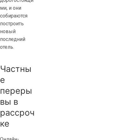
дорогостоящи
ми, и они
собираются
построить
новый
последний
отель.
Частны
е
переры
вы в
рассроч
ке
Онлайн-