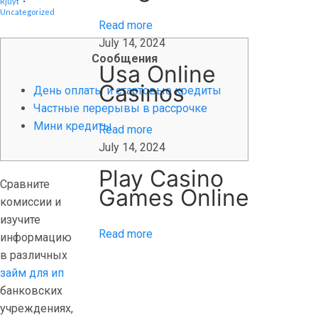
Rjuyt
Y
r
Uncategorized
1
Read more
2
d
,
July 14, 2024
2
o
0
Сообщения
w
2
Usa Online
4
y
Casinos
День оплаты и стартовые кредиты
A
Частные перерывы в рассрочке
u
Мини кредиты
Read more
t
July 14, 2024
o
m
Play Casino
Сравните
a
Games Online
комиссии и
t
изучите
y
Read more
информацию
s
в различных
l
займ для ип
o
банковских
t
учреждениях,
t