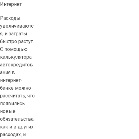
Интернет.
n
e
Расходы
P
увеличиваютс
r
я, и затраты
a
быстро растут.
w
С помощью
d
калькулятора
z
автокредитов
i
ания в
w
интернет-
e
банке можно
p
рассчитать, что
i
появились
e
новые
n
обязательства,
i
как и в других
ą
расходах, и
d