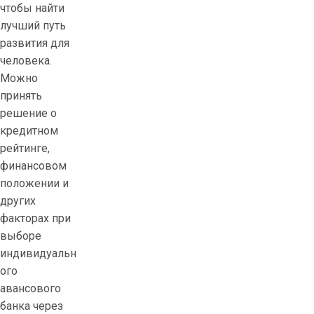
чтобы найти
i
лучший путь
c
развития для
a
человека.
c
Можно
a
принять
s
решение о
i
кредитном
n
рейтинге,
o
финансовом
l
положении и
o
других
g
факторах при
i
выборе
n
индивидуальн
o
ого
n
авансового
l
банка через
i