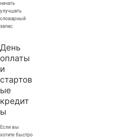
начать
z
улучшать
e
словарный
Б
запас.
е
с
п
День
л
оплаты
а
и
т
н
стартов
ы
ые
е
с
кредит
к
ы
а
ч
Если вы
а
хотите быстро
т