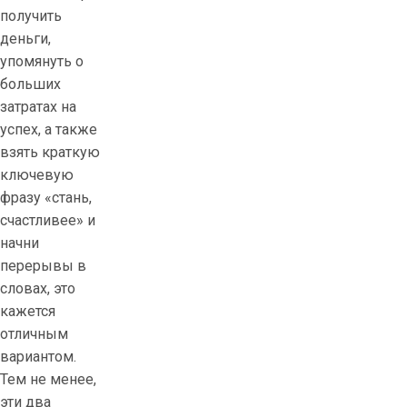
получить
ь
деньги,
П
упомянуть о
и
больших
н
затратах на
А
успех, а также
п
взять краткую
к
ключевую
а
фразу «стань,
з
счастливее» и
и
начни
н
перерывы в
о
словах, это
в
кажется
р
отличным
а
вариантом.
щ
Тем не менее,
е
эти два
н