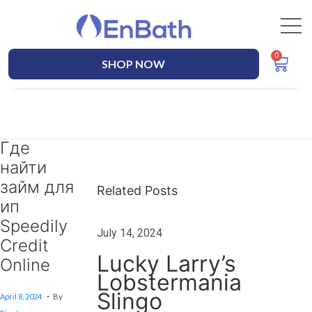
SHOP NOW
Где
Z
найти
a
k
займ для
Related Posts
ł
ип
a
Speedily
July 14, 2024
d
Credit
h
Lucky Larry’s
Online
a
Lobstermania
z
.
Posted On
J
Slingo
April 8, 2024
By
U
a
.
Posted In
L