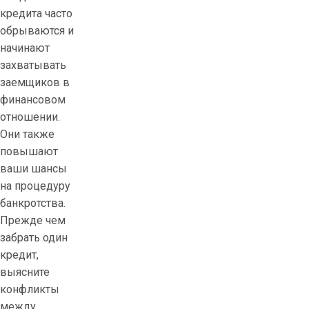
кредита часто
и
обрываются и
я
начинают
д
захватывать
л
заемщиков в
я
финансовом
п
отношении.
р
Они также
о
повышают
т
ваши шансы
е
на процедуру
з
банкротства.
о
Прежде чем
в
забрать один
кредит,
выясните
конфликты
между