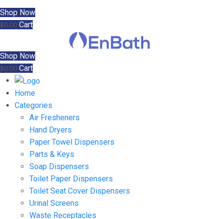
Shop Now
Cart
$
0.00
Shop Now
Cart
$
0.00
Home
Categories
Air Fresheners
Hand Dryers
Paper Towel Dispensers
Parts & Keys
Soap Dispensers
Toilet Paper Dispensers
Toilet Seat Cover Dispensers
Urinal Screens
Waste Receptacles