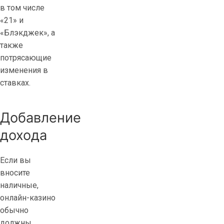
в том числе
«21» и
«Блэкджек», а
также
потрясающие
изменения в
ставках.
Добавление
дохода
Если вы
вносите
наличные,
онлайн-казино
обычно
должны