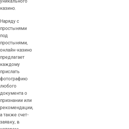
уникального
казино.
Наряду с
простынями
под
простынями,
онлайн-казино
предлагает
каждому
прислать
фотографию
любого
документа о
признании или
рекомендации,
а также счет-
заявку, в