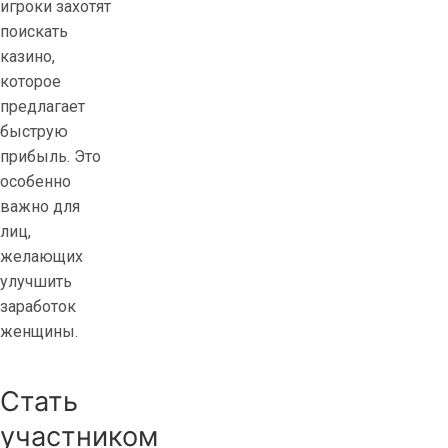
игроки захотят
поискать
казино,
которое
предлагает
быструю
прибыль.
Это
особенно
важно для
лиц,
желающих
улучшить
заработок
женщины.
Стать
участником