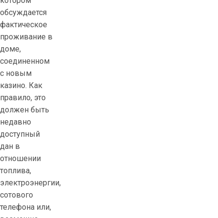
котором
обсуждается
фактическое
проживание в
доме,
соединенном
с новым
казино. Как
правило, это
должен быть
недавно
доступный
дан в
отношении
топлива,
электроэнергии,
сотового
телефона или,