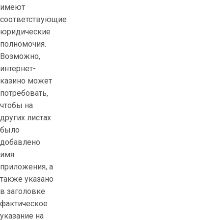
имеют
соответствующие
юридические
полномочия.
Возможно,
интернет-
казино может
потребовать,
чтобы на
других листах
было
добавлено
имя
приложения, а
также указано
в заголовке
фактическое
указание на