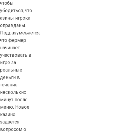
чтобы
убедиться, что
азины игрока
оправданы.
Подразумевается,
что фермер
начинает
участвовать в
игре за
реальные
деньги в
течение
нескольких
минут после
меню. Новое
казино
задается
вопросом о