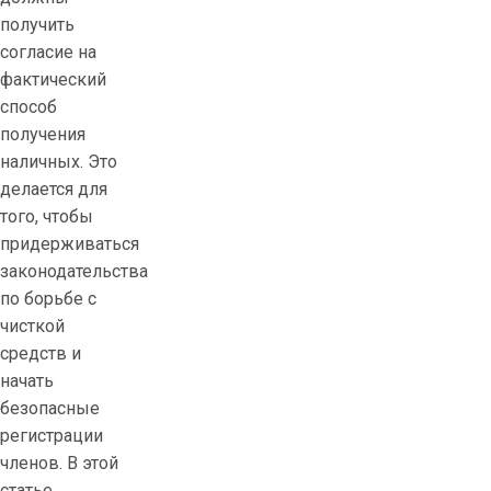
получить
согласие на
фактический
способ
получения
наличных. Это
делается для
того, чтобы
придерживаться
законодательства
по борьбе с
чисткой
средств и
начать
безопасные
регистрации
членов. В этой
статье