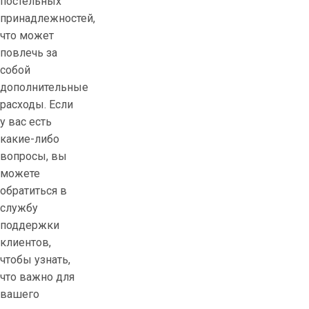
постельных
принадлежностей,
что может
повлечь за
собой
дополнительные
расходы. Если
у вас есть
какие-либо
вопросы, вы
можете
обратиться в
службу
поддержки
клиентов,
чтобы узнать,
что важно для
вашего