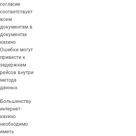
согласие
соответствует
всем
документам в
документах
казино.
Ошибки могут
привести к
задержкам
рейсов внутри
метода
данных.
Большинству
интернет-
казино
необходимо
иметь