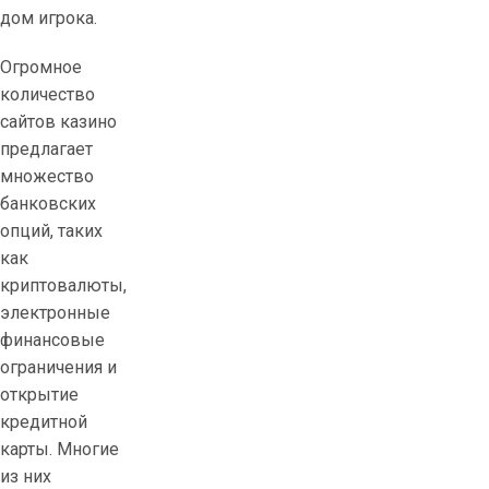
дом игрока.
Огромное
количество
сайтов казино
предлагает
множество
банковских
опций, таких
как
криптовалюты,
электронные
финансовые
ограничения и
открытие
кредитной
карты. Многие
из них