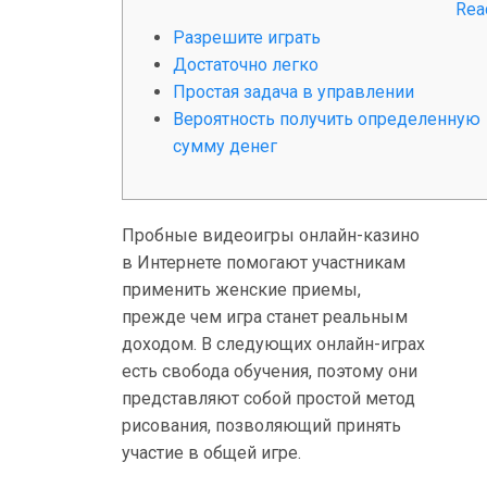
v
0
Rea
s
а
2
4
Разрешите играть
t
з
i
Достаточно легко
:
и
Простая задача в управлении
g
н
Вероятность получить определенную
о
a
сумму денег
В
И
t
н
i
т
Пробные видеоигры онлайн-казино
е
в Интернете помогают участникам
o
р
применить женские приемы,
н
прежде чем игра станет реальным
n
е
доходом. В следующих онлайн-играх
т
есть свобода обучения, поэтому они
е
представляют собой простой метод
И
рисования, позволяющий принять
г
участие в общей игре.
р