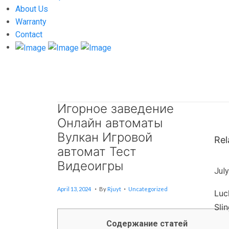
About Us
Warranty
Contact
Игорное заведение
P
P
И
r
Онлайн автоматы
н
o
e
т
Вулкан Игровой
Rel
v
е
s
автомат Тест
i
р
Видеоигры
t
July
o
н
u
.
.
е
Posted On
Posted In
J
n
April 13, 2024
By
Rjuyt
Uncategorized
U
Luc
s
т
L
Y
Sli
p
-
a
5
,
o
к
Содержание статей
2