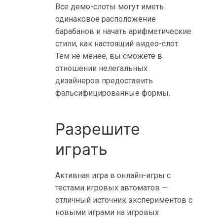
Все демо-слоты могут иметь
о
одинаковое расположение
в
барабанов и начать арифметические
ы
стили, как настоящий видео-слот.
е
Тем не менее, вы сможете в
к
отношении нелегальных
р
дизайнеров предоставить
е
фальсифицированные формы.
й
з
и
Разрешите
м
а
играть
н
к
Активная игра в онлайн-игры с
и
тестами игровых автоматов —
c
отличный источник экспериментов с
r
новыми играми на игровых
a