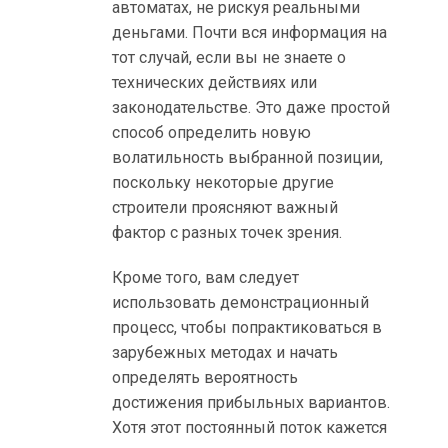
автоматах, не рискуя реальными
z
деньгами. Почти вся информация на
y
тот случай, если вы не знаете о
m
технических действиях или
o
законодательстве. Это даже простой
n
способ определить новую
k
волатильность выбранной позиции,
e
поскольку некоторые другие
y
строители проясняют важный
а
фактор с разных точек зрения.
в
т
Кроме того, вам следует
о
использовать демонстрационный
м
процесс, чтобы попрактиковаться в
а
зарубежных методах и начать
т
определять вероятность
ы
достижения прибыльных вариантов.
д
Хотя этот постоянный поток кажется
л