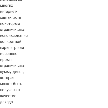
многих
интернет-
сайтах, хотя
некоторые
ограничивают
использование
конкретной
пары игр или
весеннее
время
ограничивают
сумму денег,
которая
может быть
получена в
качестве
дохода.