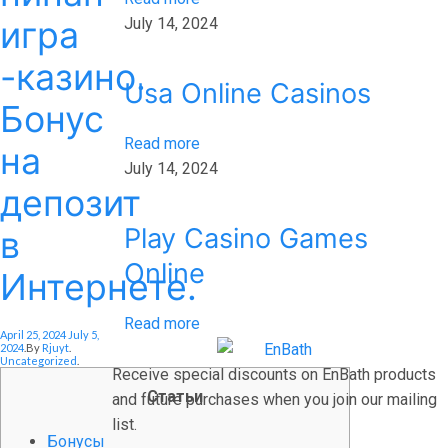
игра
July 14, 2024
-казино.
Usa Online Casinos
Бонус
Read more
на
July 14, 2024
депозит
Play Casino Games
в
Online
Интернете.
Read more
Posted On
April 25, 2024
July 5,
Posted In
2024
.
By
Rjuyt
.
Uncategorized
.
Receive special discounts on EnBath products
Статьи
and future purchases when you join our mailing
list.
Бонусы