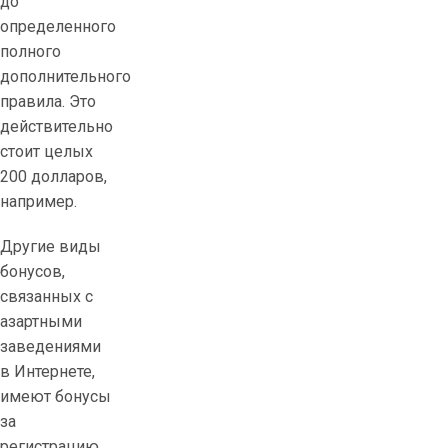
до
определенного
полного
дополнительного
правила. Это
действительно
стоит целых
200 долларов,
например.
Другие виды
бонусов,
связанных с
азартными
заведениями
в Интернете,
имеют бонусы
за
регистрацию