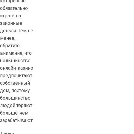
которых не
обязательно
играть на
законные
деньги. Тем не
менее,
обратите
внимание, что
большинство
онлайн-казино
предпочитают
собственный
дом, поэтому
большинство
людей теряют
больше, чем
зарабатывают.
Также