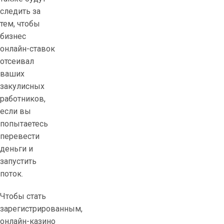
следить за
тем, чтобы
бизнес
онлайн-ставок
отсеивал
ваших
закулисных
работников,
если вы
попытаетесь
перевести
деньги и
запустить
поток.
Чтобы стать
зарегистрированным,
онлайн-казино