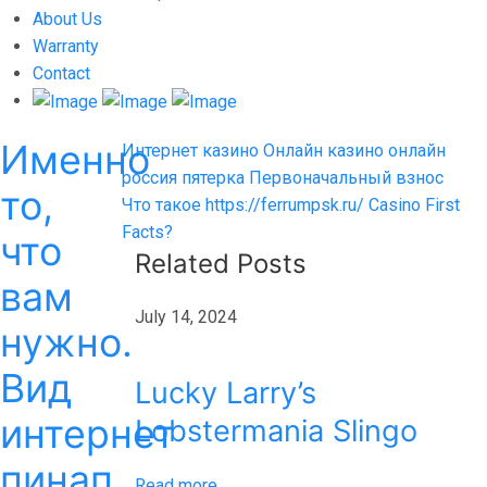
About Us
Warranty
Contact
Именно
Post
Previous
Интернет казино Онлайн казино онлайн
post:
россия пятерка Первоначальный взнос
navigation
то,
Next
Что такое https://ferrumpsk.ru/ Casino First
post:
Facts?
что
Related Posts
вам
July 14, 2024
нужно.
Вид
Lucky Larry’s
интернет
Lobstermania Slingo
пинап
Read more