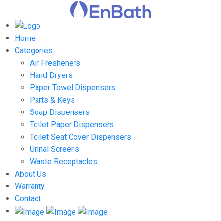
Home
Categories
Air Fresheners
Hand Dryers
Paper Towel Dispensers
Parts & Keys
Soap Dispensers
Toilet Paper Dispensers
Toilet Seat Cover Dispensers
Urinal Screens
Waste Receptacles
About Us
Warranty
Contact