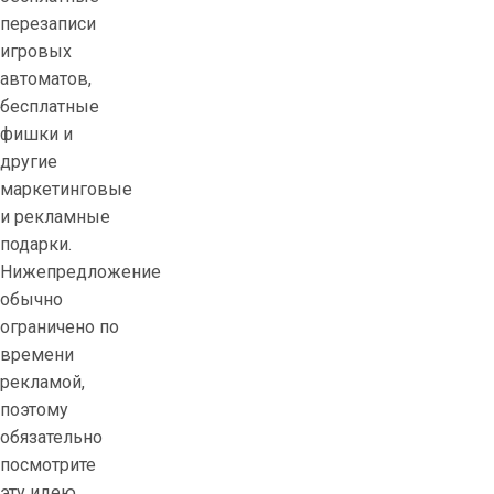
перезаписи
игровых
автоматов,
бесплатные
фишки и
другие
маркетинговые
и рекламные
подарки.
Нижепредложение
обычно
ограничено по
времени
рекламой,
поэтому
обязательно
посмотрите
эту идею.