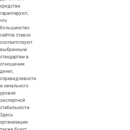
средства
гарантируют,
что
большинство
сайтов ставок
соответствуют
выбранным
стандартам в
отношении
денег,
справедливости
и начального
уровня
экспертной
стабильности.
Здесь
организации
также будут