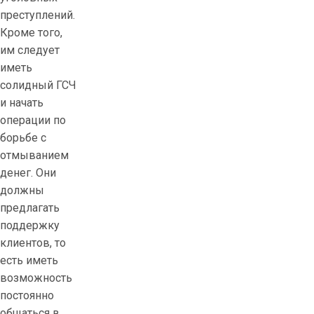
преступлений.
Кроме того,
им следует
иметь
солидный ГСЧ
и начать
операции по
борьбе с
отмыванием
денег. Они
должны
предлагать
поддержку
клиентов, то
есть иметь
возможность
постоянно
общаться в