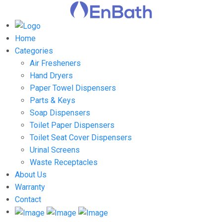
Home
Categories
Air Fresheners
Hand Dryers
Paper Towel Dispensers
Parts & Keys
Soap Dispensers
Toilet Paper Dispensers
Toilet Seat Cover Dispensers
Urinal Screens
Waste Receptacles
About Us
Warranty
Contact