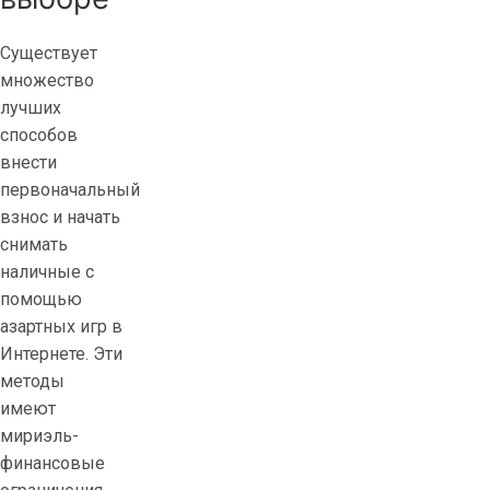
Существует
множество
лучших
способов
внести
первоначальный
взнос и начать
снимать
наличные с
помощью
азартных игр в
Интернете. Эти
методы
имеют
мириэль-
финансовые