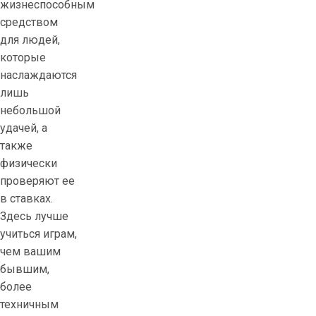
жизнеспособным
средством
для людей,
которые
наслаждаются
лишь
небольшой
удачей, а
также
физически
проверяют ее
в ставках.
Здесь лучше
учиться играм,
чем вашим
бывшим,
более
техничным