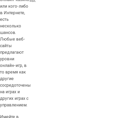
list.
или кого-либо
в Интернете,
есть
несколько
шансов.
Любые веб-
сайты
предлагают
уровни
онлайн-игр, в
то время как
другие
сосредоточены
на играх и
других играх с
управлением.
Имейте в