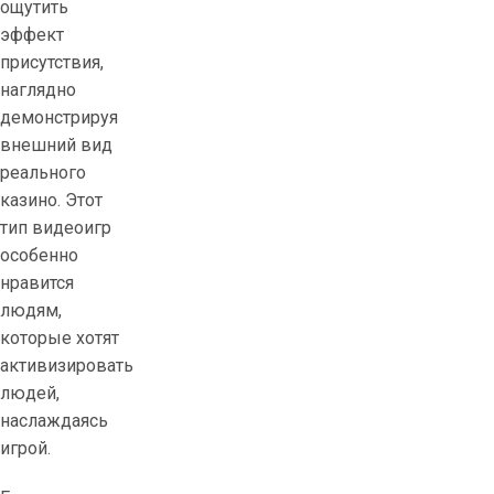
ощутить
эффект
присутствия,
наглядно
демонстрируя
внешний вид
реального
казино. Этот
тип видеоигр
особенно
нравится
людям,
которые хотят
активизировать
людей,
наслаждаясь
игрой.