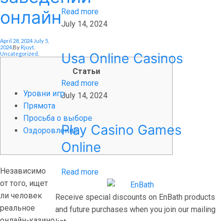
онлайн
Read more
July 14, 2024
Posted On
April 28, 2024
July 5,
Posted In
2024
.
By
Rjuyt
.
Uncategorized
.
Usa Online Casinos
Статьи
Read more
Уровни игр
July 14, 2024
Прямота
Просьба о выборе
Play Casino Games
Оздоровление
Online
Независимо
Read more
от того, ищет
ли человек
Receive special discounts on EnBath products
реальное
and future purchases when you join our mailing
онлайн-казино