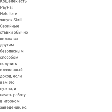
Кошелек есть
PayPal,
Neteller и
запуск Skrill.
Серийные
ставки обычно
являются
другим
безопасным
способом
получить
вложенный
доход, если
вам это
нужно, и
начать работу
в игорном
заведении, но,