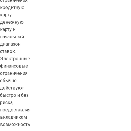
ограничения,
кредитную
карту,
денежную
карту и
начальный
диапазон
ставок.
Электронные
финансовые
ограничения
обычно
действуют
быстро и без
риска,
предоставляя
вкладчикам
возможность