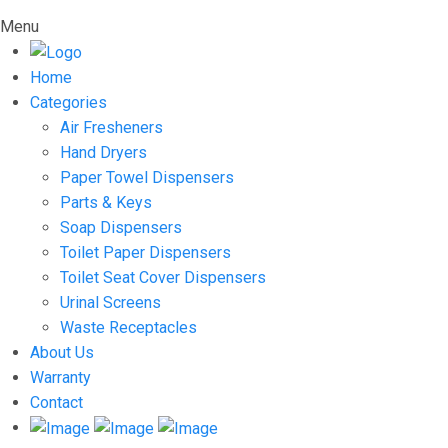
Menu
Home
Categories
Air Fresheners
Hand Dryers
Paper Towel Dispensers
Parts & Keys
Soap Dispensers
Toilet Paper Dispensers
Toilet Seat Cover Dispensers
Urinal Screens
Waste Receptacles
About Us
Warranty
Contact