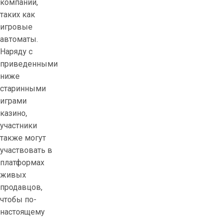
компаний,
таких как
игровые
автоматы.
Наряду с
приведенными
ниже
старинными
играми
казино,
участники
также могут
участвовать в
платформах
живых
продавцов,
чтобы по-
настоящему