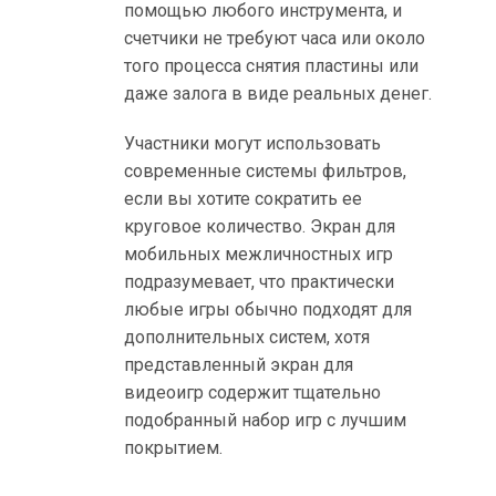
I
помощью любого инструмента, и
m
счетчики не требуют часа или около
p
того процесса снятия пластины или
r
даже залога в виде реальных денег.
o
v
Участники могут использовать
e
современные системы фильтров,
E
если вы хотите сократить ее
v
круговое количество.
Экран для
a
мобильных межличностных игр
l
подразумевает, что практически
u
любые игры обычно подходят для
a
дополнительных систем, хотя
t
представленный экран для
e
видеоигр содержит тщательно
К
подобранный набор игр с лучшим
а
покрытием.
к