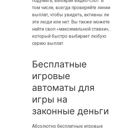
подумать, выбирая видео-слот. В
р
том числе, всегда проверяйте линии
а
выплат, чтобы увидеть, активны ли
м
эти люди или нет. Вы также можете
и
найти своп «максимальной ставки»,
в
который быстро выбирает любую
о
серию выплат.
н
л
а
Бесплатные
й
игровые
н
-
автоматы для
к
а
игры на
з
законные деньги
и
н
о
Абсолютно бесплатные игровые