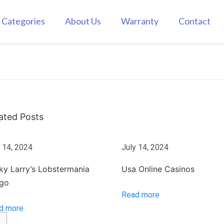
Categories
About Us
Warranty
Contact
ated Posts
 14, 2024
July 14, 2024
ky Larry’s Lobstermania
Usa Online Casinos
ngo
Read more
d more