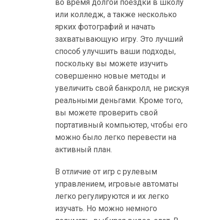
во время долгой поездки в школу
с
или колледж, а также несколько
п
ярких фотографий и начать
л
захватывающую игру. Это лучший
а
способ улучшить ваши подходы,
т
поскольку вы можете изучить
н
совершенно новые методы и
ы
увеличить свой банкролл, не рискуя
м
реальными деньгами. Кроме того,
и
вы можете проверить свой
о
портативный компьютер, чтобы его
н
можно было легко перевести на
л
активный план.
а
й
В отличие от игр с рулевым
н
управлением, игровые автоматы
-
легко регулируются и их легко
и
изучать. Но можно немного
г