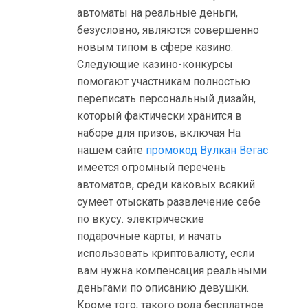
?
автоматы на реальные деньги,
безусловно, являются совершенно
новым типом в сфере казино.
Следующие казино-конкурсы
помогают участникам полностью
переписать персональный дизайн,
который фактически хранится в
наборе для призов, включая На
нашем сайте
промокод Вулкан Вегас
имеется огромный перечень
автоматов, среди каковых всякий
сумеет отыскать развлечение себе
по вкусу. электрические
подарочные карты, и начать
использовать криптовалюту, если
вам нужна компенсация реальными
деньгами по описанию девушки.
Кроме того, такого рода бесплатное