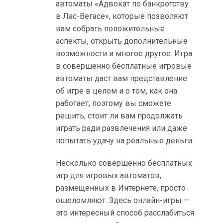
с
автоматы «Адвокат по банкротству
я
в Лас-Вегасе», которые позволяют
А
вам собрать положительные
з
аспекты, открыть дополнительные
и
возможности и многое другое. Игра
н
в совершенно бесплатные игровые
о
автоматы даст вам представление
7
об игре в целом и о том, как она
7
работает, поэтому вы сможете
7
решить, стоит ли вам продолжать
и
играть ради развлечения или даже
г
попытать удачу на реальные деньги.
р
Несколько совершенно бесплатных
а
игр для игровых автоматов,
т
размещенных в Интернете, просто
ь
ошеломляют. Здесь онлайн-игры —
б
это интересный способ расслабиться
е