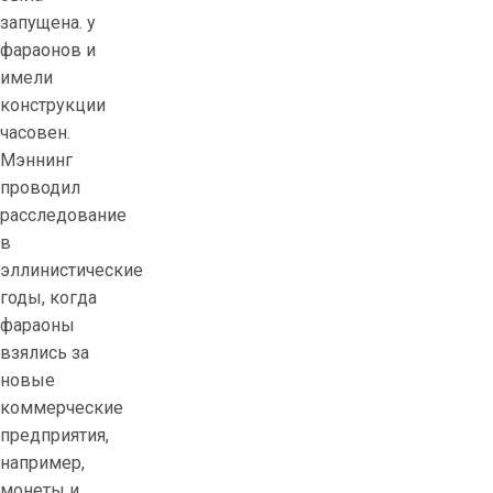
запущена. у
фараонов и
имели
конструкции
часовен.
Мэннинг
проводил
расследование
в
эллинистические
годы, когда
фараоны
взялись за
новые
коммерческие
предприятия,
например,
монеты и