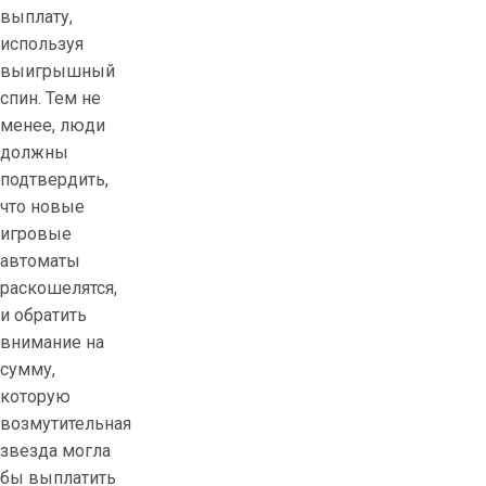
выплату,
используя
выигрышный
спин. Тем не
менее, люди
должны
подтвердить,
что новые
игровые
автоматы
раскошелятся,
и обратить
внимание на
сумму,
которую
возмутительная
звезда могла
бы выплатить