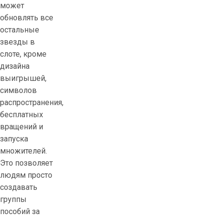
может
обновлять все
остальные
звезды в
слоте, кроме
дизайна
выигрышей,
символов
распространения,
бесплатных
вращений и
запуска
множителей.
Это позволяет
людям просто
создавать
группы
пособий за