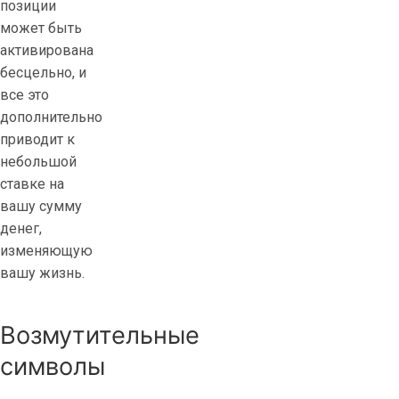
позиции
может быть
активирована
бесцельно, и
все это
дополнительно
приводит к
небольшой
ставке на
вашу сумму
денег,
изменяющую
вашу жизнь.
Возмутительные
символы