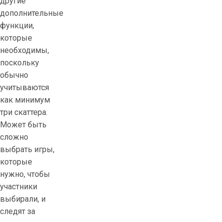
другие
дополнительные
функции,
которые
необходимы,
поскольку
обычно
учитываются
как минимум
три скаттера.
Может быть
сложно
выбрать игры,
которые
нужно, чтобы
участники
выбирали, и
следят за