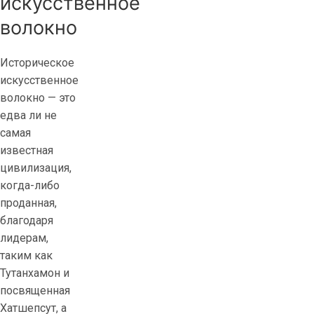
искусственное
волокно
Историческое
искусственное
волокно — это
едва ли не
самая
известная
цивилизация,
когда-либо
проданная,
благодаря
лидерам,
таким как
Тутанхамон и
посвященная
Хатшепсут, а