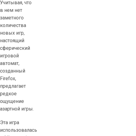
Учитывая, что
в нем нет
заметного
количества
новых игр,
настоящий
сферический
игровой
автомат,
созданный
Firefox,
предлагает
редкое
ощущение
азартной игры.
Эта игра
использовалась