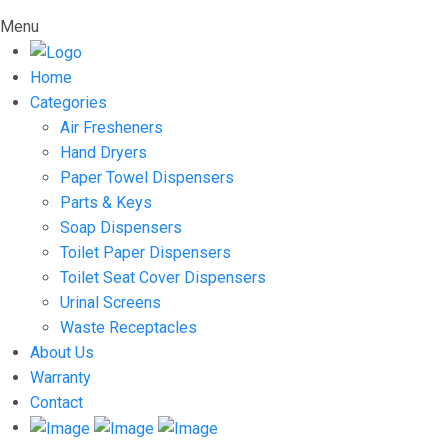
Menu
Home
Categories
Air Fresheners
Hand Dryers
Paper Towel Dispensers
Parts & Keys
Soap Dispensers
Toilet Paper Dispensers
Toilet Seat Cover Dispensers
Urinal Screens
Waste Receptacles
About Us
Warranty
Contact