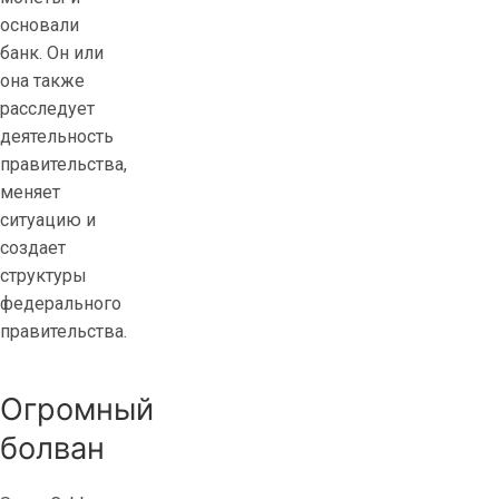
основали
банк. Он или
она также
расследует
деятельность
правительства,
меняет
ситуацию и
создает
структуры
федерального
правительства.
Огромный
болван