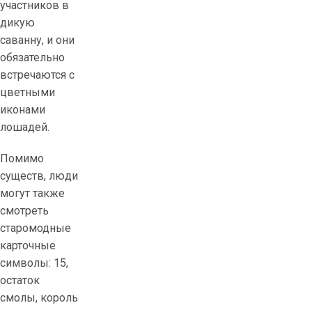
участников в
дикую
саванну, и они
обязательно
встречаются с
цветными
иконами
лошадей.
Помимо
существ, люди
могут также
смотреть
старомодные
карточные
символы: 15,
остаток
смолы, король