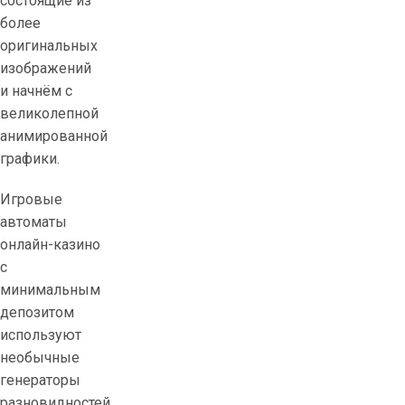
состоящие из
более
оригинальных
изображений
и начнём с
великолепной
анимированной
графики.
Игровые
автоматы
онлайн-казино
с
минимальным
депозитом
используют
необычные
генераторы
разновидностей