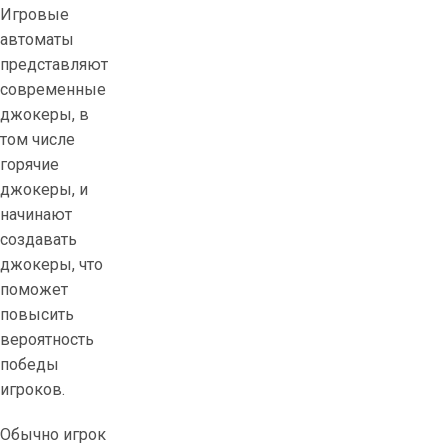
Игровые
автоматы
представляют
современные
джокеры, в
том числе
горячие
джокеры, и
начинают
создавать
джокеры, что
поможет
повысить
вероятность
победы
игроков.
Обычно игрок