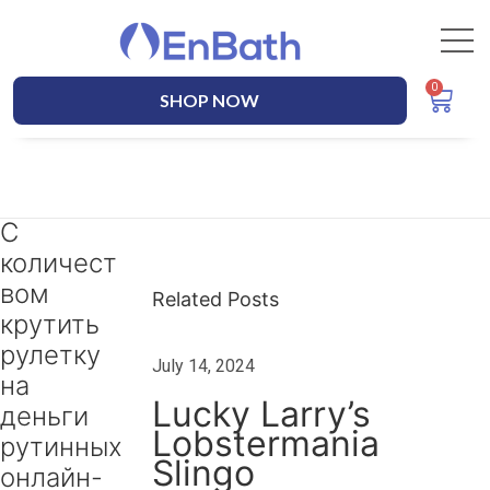
SHOP NOW
С
З
количест
н
а
вом
Related Posts
ч
крутить
е
рулетку
July 14, 2024
н
на
и
Lucky Larry’s
деньги
е
Lobstermania
рутинных
к
Slingo
онлайн-
а