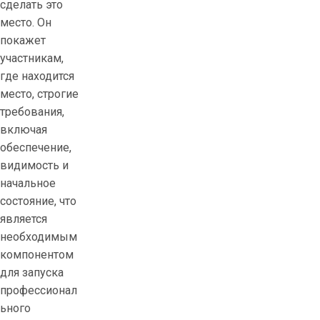
сделать это
место. Он
покажет
участникам,
где находится
место, строгие
требования,
включая
обеспечение,
видимость и
начальное
состояние, что
является
необходимым
компонентом
для запуска
профессионал
ьного