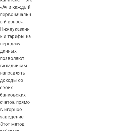
«Ач и каждый
первоначальн
ый взнос».
Нижеуказанн
ые тарифы на
передачу
данных
позволяют
вкладчикам
направлять
доходы со
своих
банковских
счетов прямо
в игорное
заведение.
Этот метод