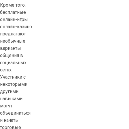
Кроме того,
а
бесплатные
л
онлайн-игры
о
онлайн-казино
З
предлагают
н
необычные
а
варианты
ч
общения в
е
социальных
н
сетях.
и
Участники с
е
некоторыми
о
другими
н
навыками
л
могут
а
объединиться
й
и начать
н
торговые
-