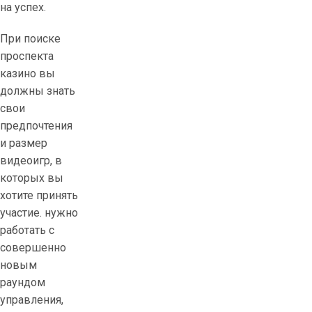
на успех.
При поиске
проспекта
казино вы
должны знать
свои
предпочтения
и размер
видеоигр, в
которых вы
хотите принять
участие. нужно
работать с
совершенно
новым
раундом
управления,