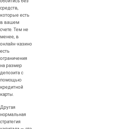
обойтись без
средств,
которые есть
в вашем
счете. Тем не
менее, в
онлайн-казино
есть
ограничения
на размер
депозита с
помощью
кредитной
карты.
Другая
нормальная
стратегия
капитала — это