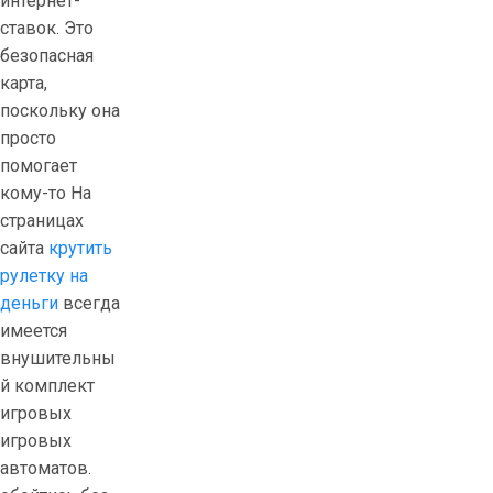
интернет-
ставок. Это
безопасная
карта,
поскольку она
просто
помогает
кому-то На
страницах
сайта
крутить
рулетку на
деньги
всегда
имеется
внушительны
й комплект
игровых
игровых
автоматов.