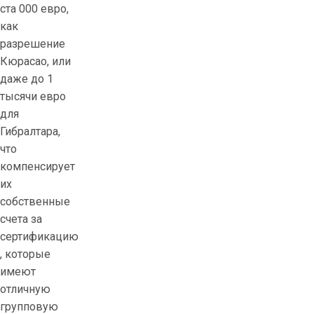
ста 000 евро,
как
разрешение
Кюрасао, или
даже до 1
тысячи евро
для
Гибралтара,
что
компенсирует
их
собственные
счета за
сертификацию
, которые
имеют
отличную
групповую