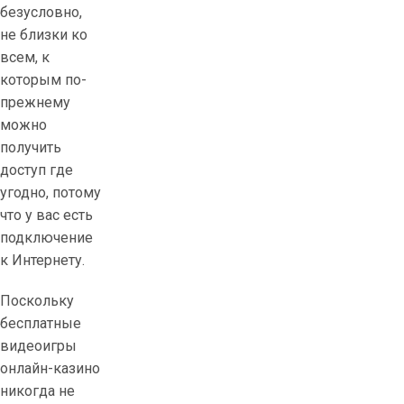
безусловно,
не близки ко
всем, к
которым по-
прежнему
можно
получить
доступ где
угодно, потому
что у вас есть
подключение
к Интернету.
Поскольку
бесплатные
видеоигры
онлайн-казино
никогда не