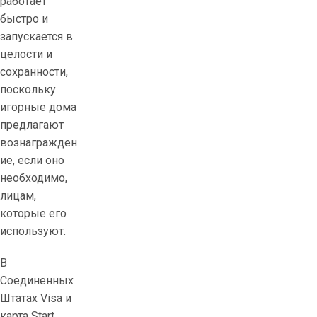
работает
быстро и
запускается в
целости и
сохранности,
поскольку
игорные дома
предлагают
вознагражден
ие, если оно
необходимо,
лицам,
которые его
используют.
В
Соединенных
Штатах Visa и
карта Start