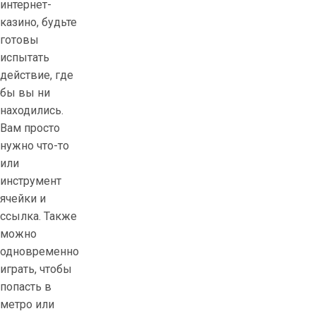
интернет-
у
казино, будьте
м
готовы
з
испытать
е
действие, где
р
бы вы ни
к
находились.
а
Вам просто
л
нужно что-то
о
или
в
инструмент
х
ячейки и
о
ссылка. Также
д
можно
в
одновременно
И
играть, чтобы
н
попасть в
т
метро или
е