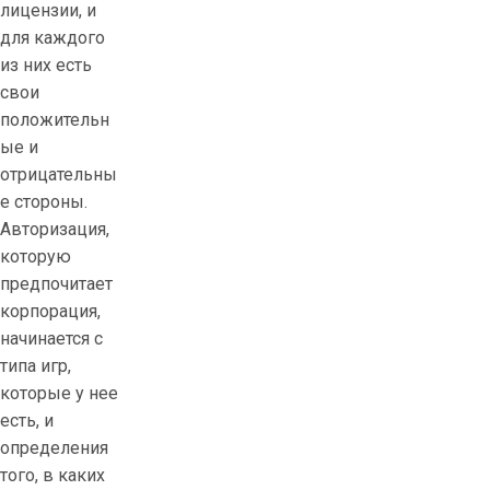
лицензии, и
для каждого
из них есть
свои
положительн
ые и
отрицательны
е стороны.
Авторизация,
которую
предпочитает
корпорация,
начинается с
типа игр,
которые у нее
есть, и
определения
того, в каких