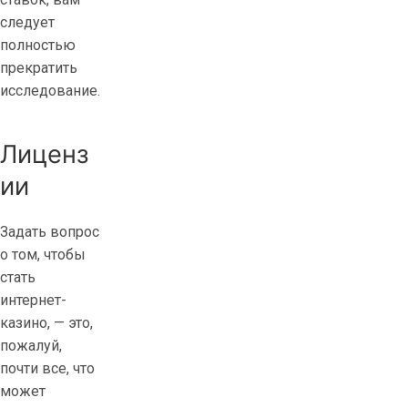
следует
полностью
прекратить
исследование.
Лиценз
ии
Задать вопрос
о том, чтобы
стать
интернет-
казино, — это,
пожалуй,
почти все, что
может