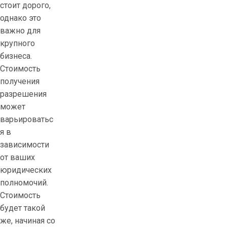
стоит дорого,
однако это
важно для
крупного
бизнеса.
Стоимость
получения
разрешения
может
варьироватьс
я в
зависимости
от ваших
юридических
полномочий.
Стоимость
будет такой
же, начиная со