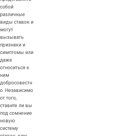
собой
различные
виды ставок и
могут
вызывать
признаки и
симптомы или
даже
относиться к
ним
добросовестн
о. Независимо
от того,
ставите ли вы
под сомнение
новую
систему
ставок, вам