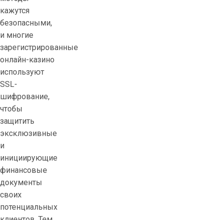
кажутся
безопасными,
и многие
зарегистрированные
онлайн-казино
используют
SSL-
шифрование,
чтобы
защитить
эксклюзивные
и
инициирующие
финансовые
документы
своих
потенциальных
клиентов. Тем