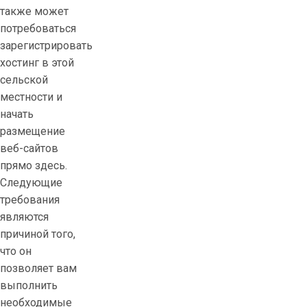
также может
потребоваться
зарегистрировать
хостинг в этой
сельской
местности и
начать
размещение
веб-сайтов
прямо здесь.
Следующие
требования
являются
причиной того,
что он
позволяет вам
выполнить
необходимые