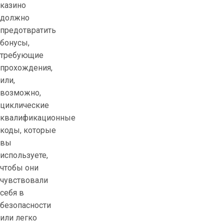
казино
должно
предотвратить
бонусы,
требующие
прохождения,
или,
возможно,
циклические
квалификационные
коды, которые
вы
используете,
чтобы они
чувствовали
себя в
безопасности
или легко