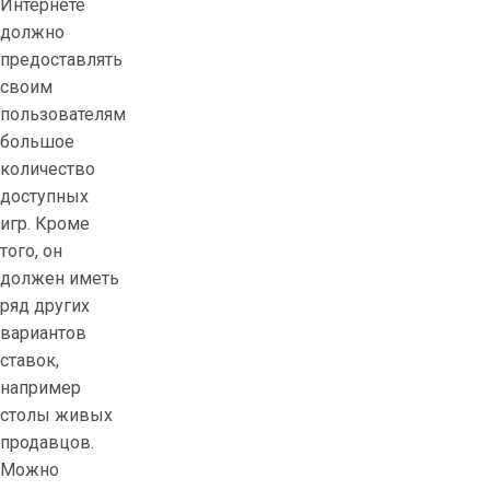
Интернете
должно
предоставлять
своим
пользователям
большое
количество
доступных
игр. Кроме
того, он
должен иметь
ряд других
вариантов
ставок,
например
столы живых
продавцов.
Можно