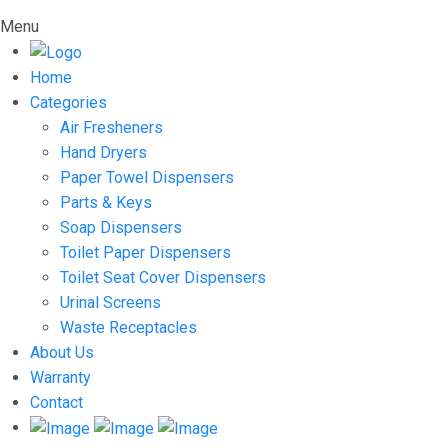
Menu
Home
Categories
Air Fresheners
Hand Dryers
Paper Towel Dispensers
Parts & Keys
Soap Dispensers
Toilet Paper Dispensers
Toilet Seat Cover Dispensers
Urinal Screens
Waste Receptacles
About Us
Warranty
Contact