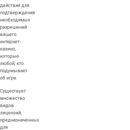
действия для
подтверждения
необходимых
разрешений
вашего
интернет-
казино,
которые
любой, кто
подумывает
об игре.
Существует
множество
видов
лицензий,
предназначенных
для