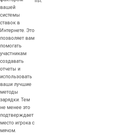
list.
вашей
системы
ставок в
Интернете. Это
позволяет вам
помогать
участникам
создавать
отчеты и
использовать
ваши лучшие
методы
зарядки. Тем
не менее это
подтверждает
место игрока с
мячом.