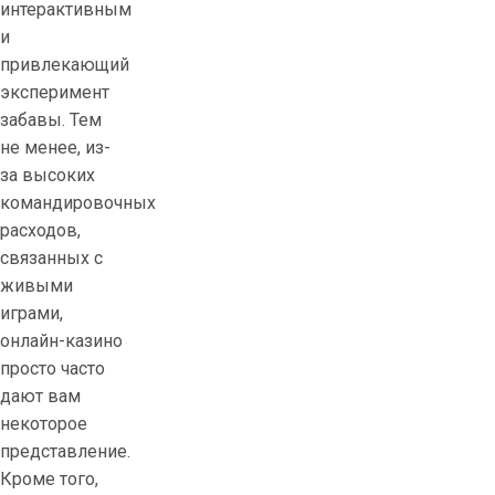
интерактивным
и
привлекающий
эксперимент
забавы. Тем
не менее, из-
за высоких
командировочных
расходов,
связанных с
живыми
играми,
онлайн-казино
просто часто
дают вам
некоторое
представление.
Кроме того,