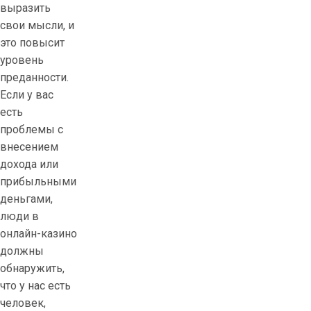
выразить
свои мысли, и
это повысит
уровень
преданности.
Если у вас
есть
проблемы с
внесением
дохода или
прибыльными
деньгами,
люди в
онлайн-казино
должны
обнаружить,
что у нас есть
человек,