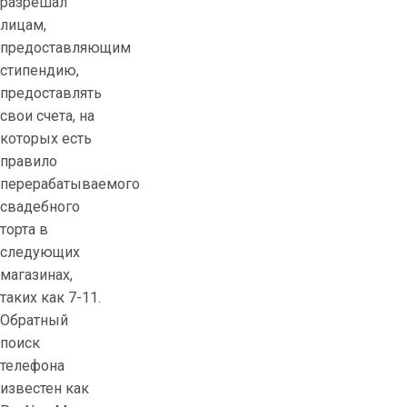
разрешал
лицам,
предоставляющим
стипендию,
предоставлять
свои счета, на
которых есть
правило
перерабатываемого
свадебного
торта в
следующих
магазинах,
таких как 7-11.
Обратный
поиск
телефона
известен как