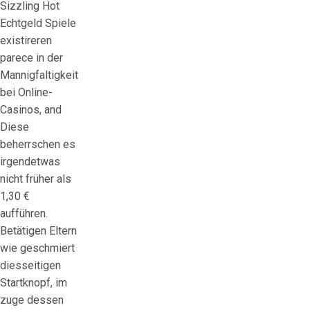
Sizzling Hot
Echtgeld Spiele
existireren
parece in der
Mannigfaltigkeit
bei Online-
Casinos, and
Diese
beherrschen es
irgendetwas
nicht früher als
1,30 €
aufführen.
Betätigen Eltern
wie geschmiert
diesseitigen
Startknopf, im
zuge dessen