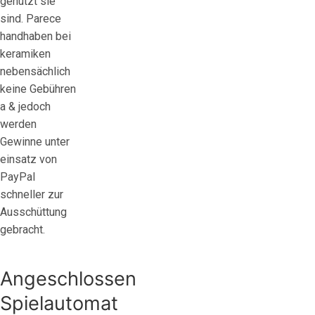
genutzt sie
sind. Parece
handhaben bei
keramiken
nebensächlich
keine Gebühren
a & jedoch
werden
Gewinne unter
einsatz von
PayPal
schneller zur
Ausschüttung
gebracht.
Angeschlossen
Spielautomat