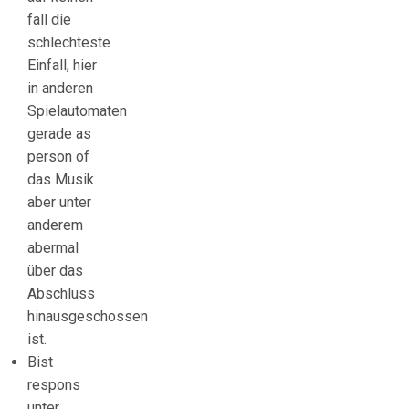
fall die
schlechteste
Einfall, hier
in anderen
Spielautomaten
gerade as
person of
das Musik
aber unter
anderem
abermal
über das
Abschluss
hinausgeschossen
ist.
Bist
respons
unter