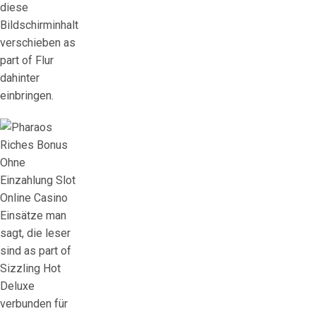
diese
Bildschirminhalt
verschieben as
part of Flur
dahinter
einbringen.
Einsätze man
sagt, die leser
sind as part of
Sizzling Hot
Deluxe
verbunden für