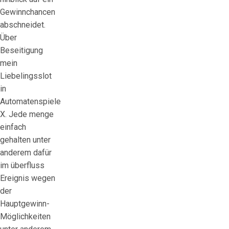
Gewinnchancen
abschneidet.
Über
Beseitigung
mein
Liebelingsslot
in
Automatenspiele
X. Jede menge
einfach
gehalten unter
anderem dafür
im überfluss
Ereignis wegen
der
Hauptgewinn-
Möglichkeiten