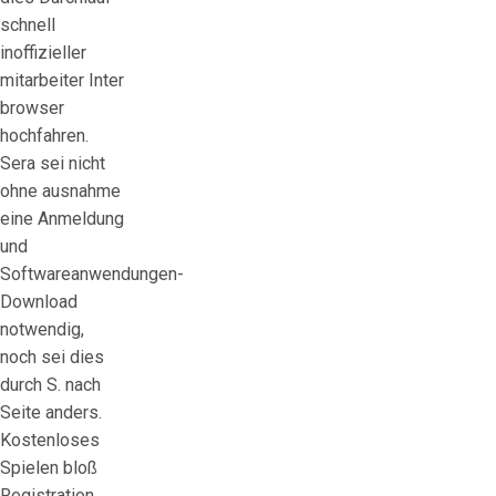
schnell
inoffizieller
mitarbeiter Inter
browser
hochfahren.
Sera sei nicht
ohne ausnahme
eine Anmeldung
und
Softwareanwendungen-
Download
notwendig,
noch sei dies
durch S. nach
Seite anders.
Kostenloses
Spielen bloß
Registration