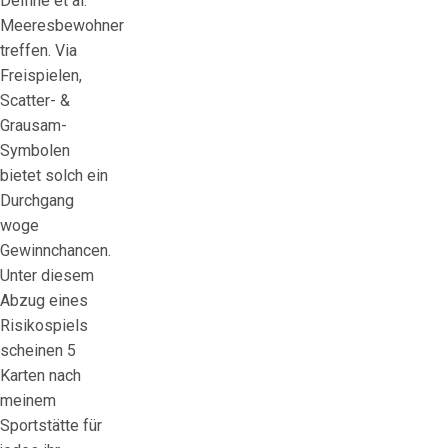
Delfine et al.
Meeresbewohner
treffen. Via
Freispielen,
Scatter- &
Grausam-
Symbolen
bietet solch ein
Durchgang
woge
Gewinnchancen.
Unter diesem
Abzug eines
Risikospiels
scheinen 5
Karten nach
meinem
Sportstätte für