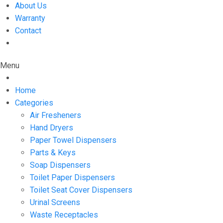
About Us
Warranty
Contact
Menu
Home
Categories
Air Fresheners
Hand Dryers
Paper Towel Dispensers
Parts & Keys
Soap Dispensers
Toilet Paper Dispensers
Toilet Seat Cover Dispensers
Urinal Screens
Waste Receptacles