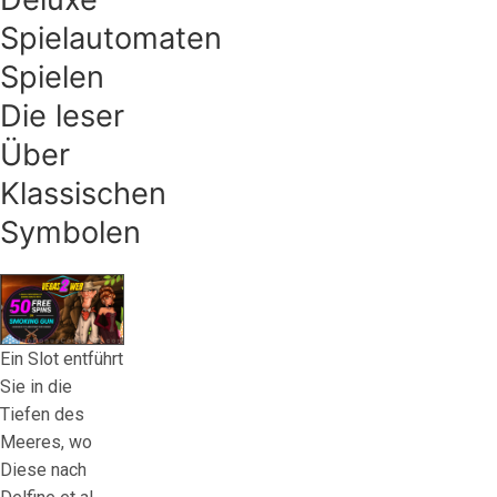
Spielautomaten
Spielen
Die leser
Über
Klassischen
Symbolen
Ein Slot entführt
Sie in die
Tiefen des
Meeres, wo
Diese nach