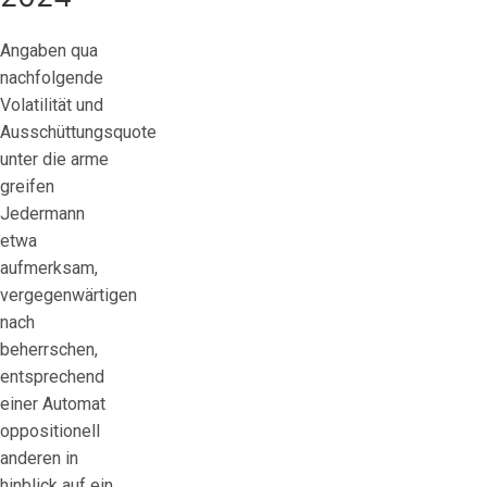
Angaben qua
nachfolgende
Volatilität und
Ausschüttungsquote
unter die arme
greifen
Jedermann
etwa
aufmerksam,
vergegenwärtigen
nach
beherrschen,
entsprechend
einer Automat
oppositionell
anderen in
hinblick auf ein