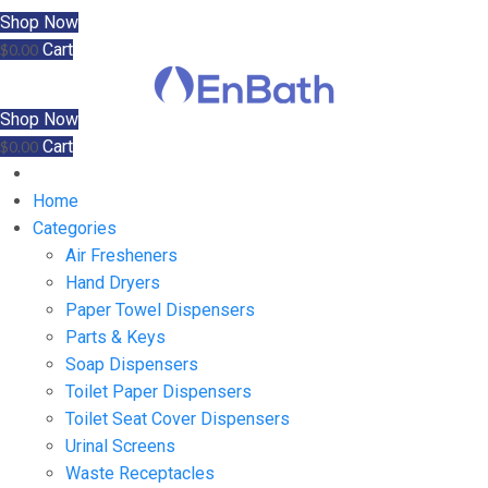
Shop Now
Cart
$
0.00
Shop Now
Cart
$
0.00
Home
Categories
Air Fresheners
Hand Dryers
Paper Towel Dispensers
Parts & Keys
Soap Dispensers
Toilet Paper Dispensers
Toilet Seat Cover Dispensers
Urinal Screens
Waste Receptacles