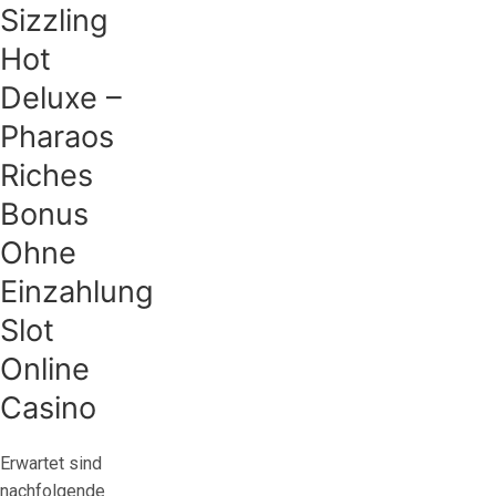
Sizzling
Hot
Deluxe –
Pharaos
Riches
Bonus
Ohne
Einzahlung
Slot
Online
Casino
Erwartet sind
nachfolgende