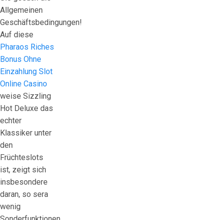
Allgemeinen
Geschäftsbedingungen!
Auf diese
Pharaos Riches
Bonus Ohne
Einzahlung Slot
Online Casino
weise Sizzling
Hot Deluxe das
echter
Klassiker unter
den
Früchteslots
ist, zeigt sich
insbesondere
daran, so sera
wenig
Sonderfunktionen