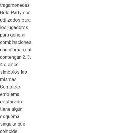
tragamonedas
Gold Party son
utilizados para
los jugadores
para generar
combinaciones
ganadoras cual
contengan 2, 3,
4 o cinco
símbolos las
mismas.
Completo
emblema
destacado
tiene algún
esquema
singular que
coincide