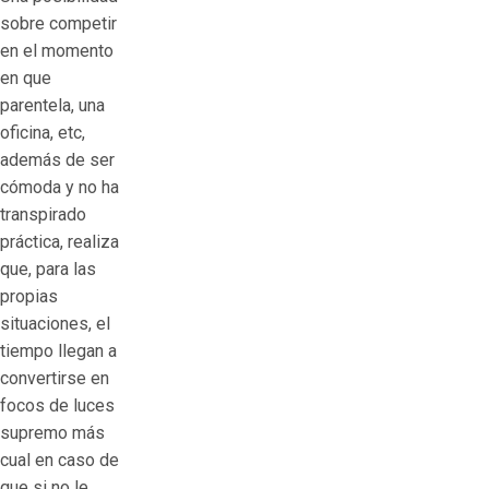
sobre competir
en el momento
en que
parentela, una
oficina, etc,
además de ser
cómoda y no ha
transpirado
práctica, realiza
que, para las
propias
situaciones, el
tiempo llegan a
convertirse en
focos de luces
supremo más
cual en caso de
que si no le