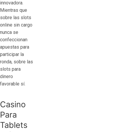
innovadora.
Mientras que
sobre las slots
online sin cargo
nunca se
confeccionan
apuestas para
participar la
ronda, sobre las
slots para
dinero
favorable sí.
Casino
Para
Tablets