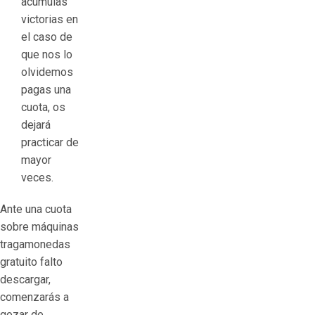
acumulas
n
victorias en
t
el caso de
P
que nos lo
u
olvidemos
t
pagas una
E
cuota, os
x
dejará
t
practicar de
r
mayor
a
veces.
I
Ante una cuota
n
sobre máquinas
t
tragamonedas
h
gratuito falto
e
descargar,
C
comenzarás a
a
gozar de