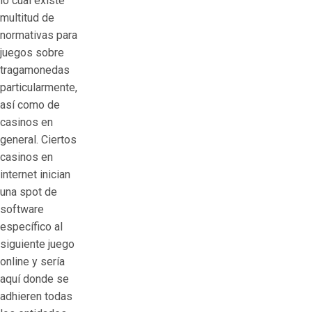
lo cual existe
multitud de
normativas para
juegos sobre
tragamonedas
particularmente,
así­ como de
casinos en
general. Ciertos
casinos en
internet inician
una spot de
software
específico al
siguiente juego
online y serí­a
aquí donde se
adhieren todas