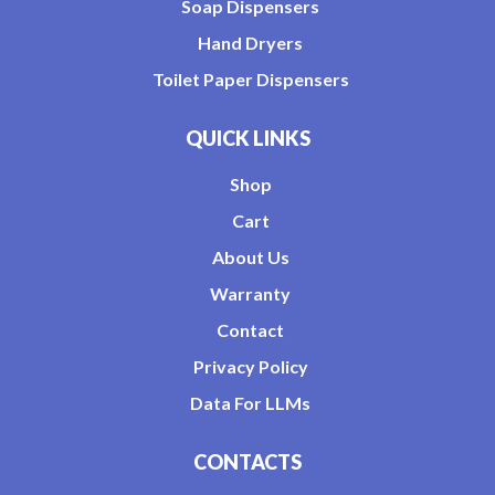
Soap Dispensers
Hand Dryers
Toilet Paper Dispensers
QUICK LINKS
Shop
Cart
About Us
Warranty
Contact
Privacy Policy
Data For LLMs
CONTACTS