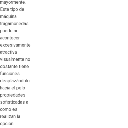
mayormente.
Este tipo de
máquina
tragamonedas
puede no
acontecer
excesivamente
atractiva
visualmente no
obstante tiene
funciones
desplazándolo
hacia el pelo
propiedades
sofisticadas a
como es
realizan la
opción