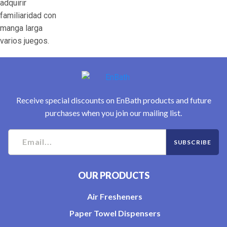
adquirir
familiaridad con
manga larga
varios juegos.
Receive special discounts on EnBath products and future
purchases when you join our mailing list.
OUR PRODUCTS
Air Fresheners
Paper Towel Dispensers