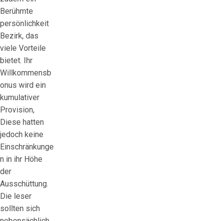
Berühmte
persönlichkeit
Bezirk, das
viele Vorteile
bietet. Ihr
Willkommensb
onus wird ein
kumulativer
Provision,
Diese hatten
jedoch keine
Einschränkunge
n in ihr Höhe
der
Ausschüttung.
Die leser
sollten sich
nebensächlich