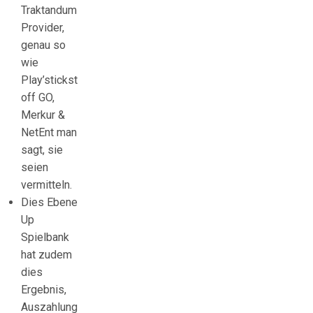
Traktandum
Provider,
genau so
wie
Play’stickst
off GO,
Merkur &
NetEnt man
sagt, sie
seien
vermitteln.
Dies Ebene
Up
Spielbank
hat zudem
dies
Ergebnis,
Auszahlung