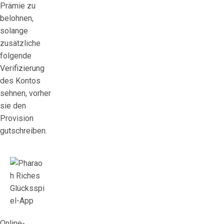
Prämie zu
belohnen,
solange
zusätzliche
folgende
Verifizierung
des Kontos
sehnen, vorher
sie den
Provision
gutschreiben.
Online-