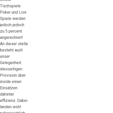
Tischspiele
Poker und Live
Spiele werden
jedoch jedoch
zu 5 percent
angerechnet!
An dieser stelle
besteht auch
unser
Gelegenheit
diesseitigen
Provision über
inside einen
Einsätzen
dahinter
effizienz. Dabei
landen wohl