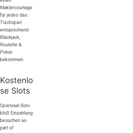
einen
Maklercourtage
für jedes das
Tischspiel
entsprechend
Blackjack,
Roulette &
Poker
bekommen.
Kostenlo
se Slots
Spielsaal Boni
bloß Einzahlung
besuchen as
part of