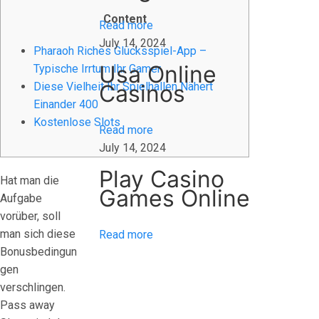
0
p
2
Content
4
Read more
a
July 14, 2024
g
Pharaoh Riches Glücksspiel-App –
n
Usa Online
Typische Irrtum Ihr Gamer
i
Diese Vielheit Ihr Spielhallen Nähert
Casinos
e
Einander 400
d
Kostenlose Slots
Read more
e
July 14, 2024
2
5
Play Casino
Hat man die
P
Games Online
Aufgabe
é
vorüber, soll
r
man sich diese
Read more
i
Bonusbedingun
o
gen
d
verschlingen.
e
Pass away
s