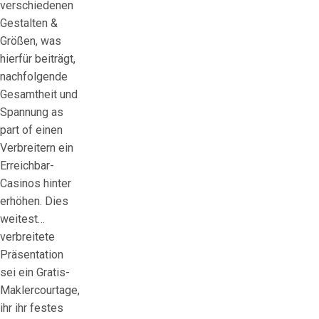
verschiedenen
Gestalten &
Größen, was
hierfür beiträgt,
nachfolgende
Gesamtheit und
Spannung as
part of einen
Verbreitern ein
Erreichbar-
Casinos hinter
erhöhen. Dies
weitest…
verbreitete
Präsentation
sei ein Gratis-
Maklercourtage,
ihr ihr festes