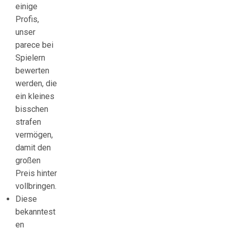
einige
Profis,
unser
parece bei
Spielern
bewerten
werden, die
ein kleines
bisschen
strafen
vermögen,
damit den
großen
Preis hinter
vollbringen.
Diese
bekanntest
en