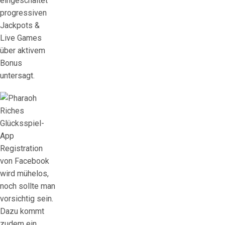
eingeschaltet
progressiven
Jackpots &
Live Games
über aktivem
Bonus
untersagt.
Registration
von Facebook
wird mühelos,
noch sollte man
vorsichtig sein.
Dazu kommt
zudem ein