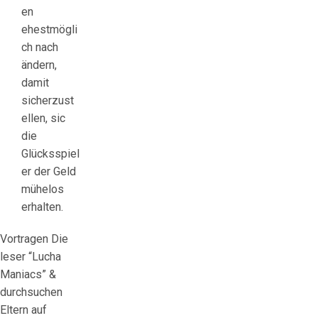
en
ehestmögli
ch nach
ändern,
damit
sicherzust
ellen, sic
die
Glücksspiel
er der Geld
mühelos
erhalten.
Vortragen Die
leser “Lucha
Maniacs” &
durchsuchen
Eltern auf