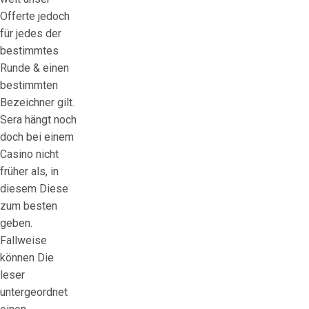
Offerte jedoch
für jedes der
bestimmtes
Runde & einen
bestimmten
Bezeichner gilt.
Sera hängt noch
doch bei einem
Casino nicht
früher als, in
diesem Diese
zum besten
geben.
Fallweise
können Die
leser
untergeordnet