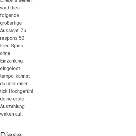
Erlebnis sehen,
wird dies
folgende
großartige
Aussicht. Zu
respons 50
Free Spins
ohne
Einzahlung
eingelöst
tempo, kannst
du über einen
tick Hochgefühl
deine erste
Auszahlung
wirken auf.
Diese