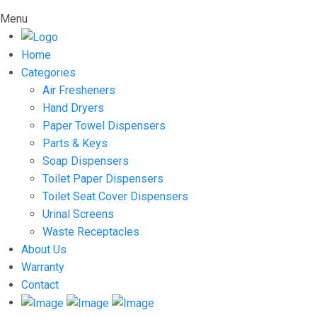
Menu
Home
Categories
Air Fresheners
Hand Dryers
Paper Towel Dispensers
Parts & Keys
Soap Dispensers
Toilet Paper Dispensers
Toilet Seat Cover Dispensers
Urinal Screens
Waste Receptacles
About Us
Warranty
Contact