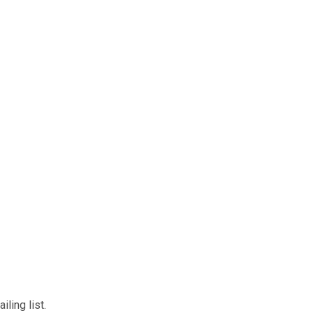
ling list.