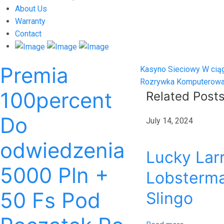
About Us
Warranty
Contact
Premia
Post
Previous
Kasyno Sieciowy W ciąg
post:
Next
Rozrywka Komputerow
navigation
100percent
post:
Related Post
Do
July 14, 2024
odwiedzenia
Lucky Larr
5000 Pln +
Lobsterma
50 Fs Pod
Slingo