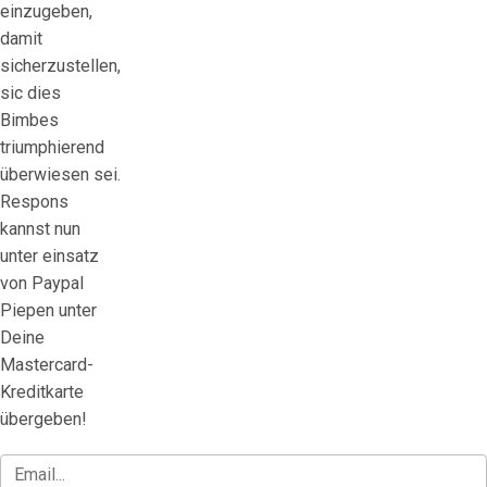
einzugeben,
damit
sicherzustellen,
sic dies
Bimbes
triumphierend
überwiesen sei.
Respons
kannst nun
unter einsatz
von Paypal
Piepen unter
Deine
Mastercard-
Kreditkarte
übergeben!