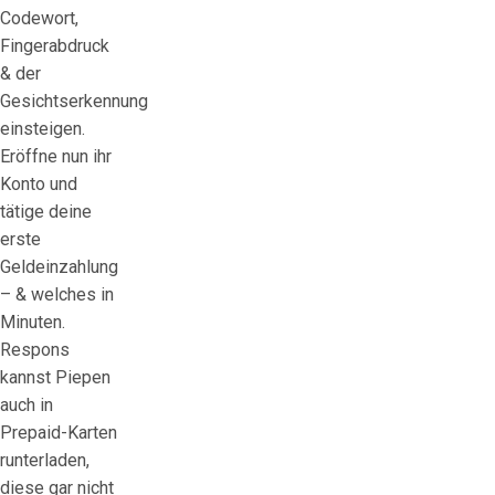
Codewort,
Fingerabdruck
& der
Gesichtserkennung
einsteigen.
Eröffne nun ihr
Konto und
tätige deine
erste
Geldeinzahlung
– & welches in
Minuten.
Respons
kannst Piepen
auch in
Prepaid-Karten
runterladen,
diese gar nicht