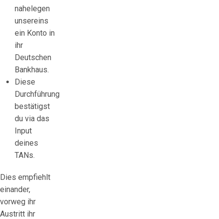
nahelegen
unsereins
ein Konto in
ihr
Deutschen
Bankhaus.
Diese
Durchführung
bestätigst
du via das
Input
deines
TANs.
Dies empfiehlt
einander,
vorweg ihr
Austritt ihr