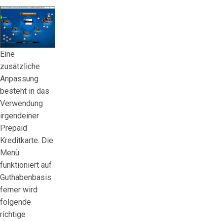
Eine
zusätzliche
Anpassung
besteht in das
Verwendung
irgendeiner
Prepaid
Kreditkarte. Die
Menü
funktioniert auf
Guthabenbasis
ferner wird
folgende
richtige