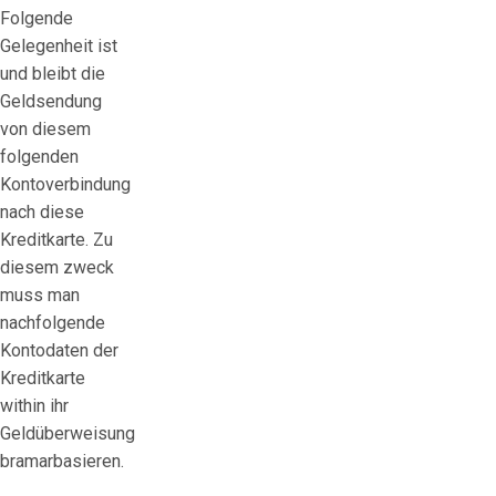
Folgende
Gelegenheit ist
und bleibt die
Geldsendung
von diesem
folgenden
Kontoverbindung
nach diese
Kreditkarte. Zu
diesem zweck
muss man
nachfolgende
Kontodaten der
Kreditkarte
within ihr
Geldüberweisung
bramarbasieren.