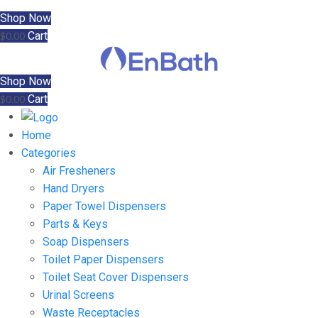
Shop Now
Cart
$
0.00
Shop Now
Cart
$
0.00
Home
Categories
Air Fresheners
Hand Dryers
Paper Towel Dispensers
Parts & Keys
Soap Dispensers
Toilet Paper Dispensers
Toilet Seat Cover Dispensers
Urinal Screens
Waste Receptacles