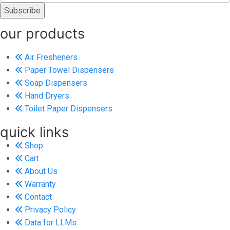
our products
Air Fresheners
Paper Towel Dispensers
Soap Dispensers
Hand Dryers
Toilet Paper Dispensers
quick links
Shop
Cart
About Us
Warranty
Contact
Privacy Policy
Data for LLMs