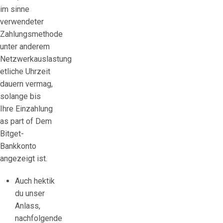
im sinne
verwendeter
Zahlungsmethode
unter anderem
Netzwerkauslastung
etliche Uhrzeit
dauern vermag,
solange bis
Ihre Einzahlung
as part of Dem
Bitget-
Bankkonto
angezeigt ist.
Auch hektik
du unser
Anlass,
nachfolgende