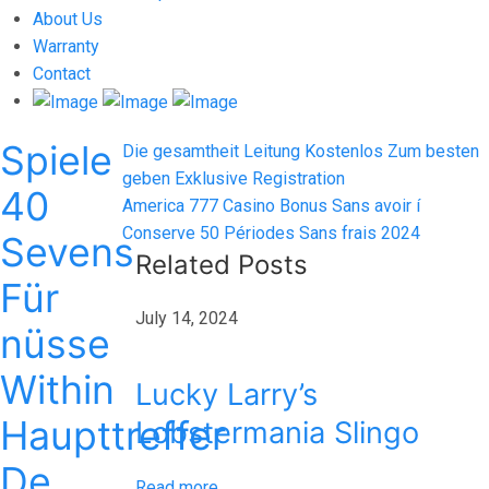
About Us
Warranty
Contact
Spiele
Post
Previous
Die gesamtheit Leitung Kostenlos Zum besten
post:
geben Exklusive Registration
navigation
40
Next
America 777 Casino Bonus Sans avoir í
post:
Conserve 50 Périodes Sans frais 2024
Sevens
Related Posts
Für
July 14, 2024
nüsse
Within
Lucky Larry’s
Haupttreffer
Lobstermania Slingo
De
Read more