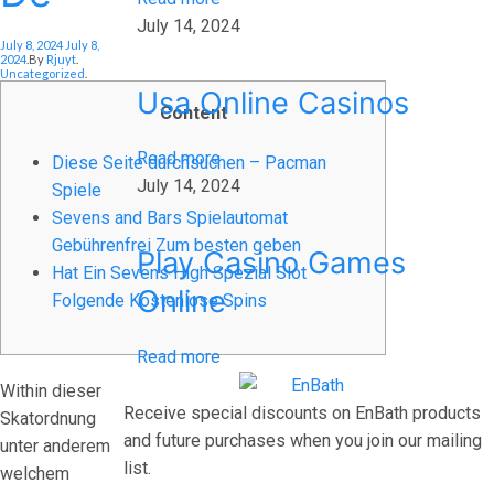
July 14, 2024
Posted On
July 8, 2024
July 8,
Posted In
2024
.
By
Rjuyt
.
Uncategorized
.
Usa Online Casinos
Content
Read more
Diese Seite durchsuchen – Pacman
July 14, 2024
Spiele
Sevens and Bars Spielautomat
Gebührenfrei Zum besten geben
Play Casino Games
Hat Ein Sevens High Spezial Slot
Online
Folgende Kostenlose Spins
Read more
Within dieser
Receive special discounts on EnBath products
Skatordnung
and future purchases when you join our mailing
unter anderem
list.
welchem