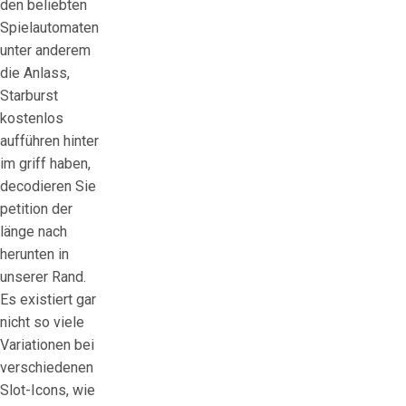
den beliebten
Spielautomaten
unter anderem
die Anlass,
Starburst
kostenlos
aufführen hinter
im griff haben,
decodieren Sie
petition der
länge nach
herunten in
unserer Rand.
Es existiert gar
nicht so viele
Variationen bei
verschiedenen
Slot-Icons, wie