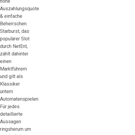
hohe
Auszahlungsquote
& einfache
Beherrschen.
Starburst, das
populärer Slot
durch NetEnt,
zählt dahinter
einen
Marktführern
und gilt als
Klassiker
untern
Automatenspielen.
Für jedes
detaillierte
Aussagen
ringsherum um