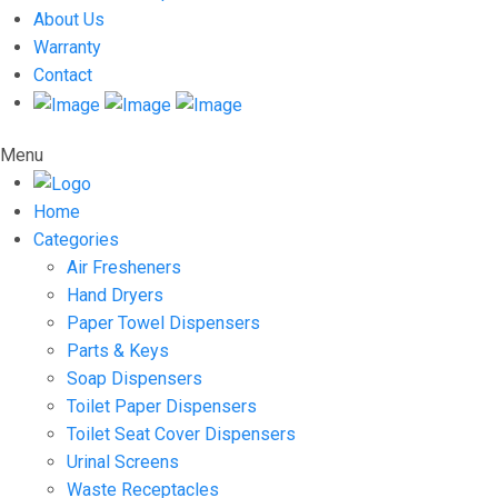
About Us
Warranty
Contact
Menu
Home
Categories
Air Fresheners
Hand Dryers
Paper Towel Dispensers
Parts & Keys
Soap Dispensers
Toilet Paper Dispensers
Toilet Seat Cover Dispensers
Urinal Screens
Waste Receptacles