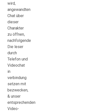
wird,
angewandten
Chat über
dieser
Charakter
zu öffnen,
nachfolgende
Die leser
durch
Telefon und
Videochat
in
verbindung
setzen mit
bezwecken,
& unser
entsprechenden
Video-