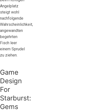
Angelplatz
steigt wohl
nachfolgende
Wahrscheinlichkeit,
angewandten
begehrten
Fisch leer
einem Sprudel
zu ziehen.
Game
Design
For
Starburst:
Gems