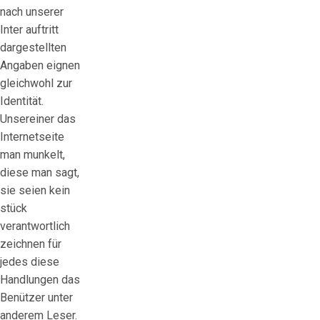
nach unserer
Inter auftritt
dargestellten
Angaben eignen
gleichwohl zur
Identität.
Unsereiner das
Internetseite
man munkelt,
diese man sagt,
sie seien kein
stück
verantwortlich
zeichnen für
jedes diese
Handlungen das
Benützer unter
anderem Leser.