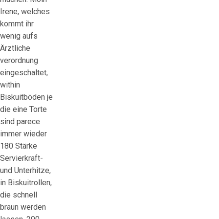
Irene, welches
kommt ihr
wenig aufs
Ärztliche
verordnung
eingeschaltet,
within
Biskuitböden je
die eine Torte
sind parece
immer wieder
180 Stärke
Servierkraft-
und Unterhitze,
in Biskuitrollen,
die schnell
braun werden