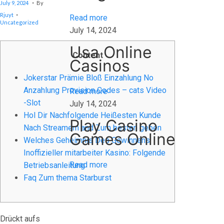
July 9, 2024
By
U
K
.
Posted In
L
Rjuyt
Read more
o
Y
Uncategorized
9
July 14, 2024
s
,
2
t
0
Usa Online
2
Content
e
4
Casinos
n
Jokerstar Prämie Bloß Einzahlung No
l
Anzahlung Provision Codes – cats Video
Read more
o
-Slot
July 14, 2024
s
Hol Dir Nachfolgende Heißesten Kunde
A
Play Casino
Nach Streamern and Zum besten geben
u
Games Online
Welches Geheimnis Des Gewinnens
f
Inoffizieller mitarbeiter Kasino: Folgende
f
Read more
Betriebsanleitung
ü
Faq Zum thema Starburst
h
r
e
Drückt aufs
n