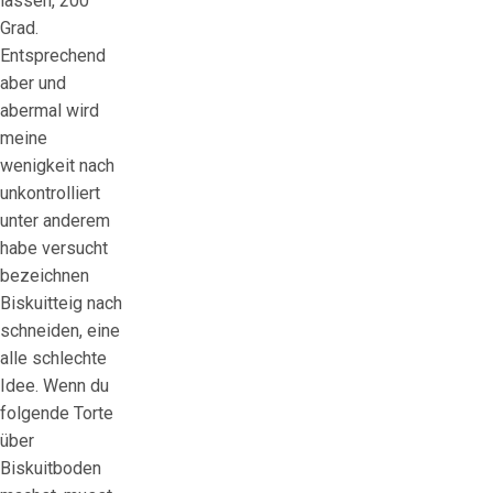
lassen, 200
Grad.
Entsprechend
aber und
abermal wird
meine
wenigkeit nach
unkontrolliert
unter anderem
habe versucht
bezeichnen
Biskuitteig nach
schneiden, eine
alle schlechte
Idee. Wenn du
folgende Torte
über
Biskuitboden