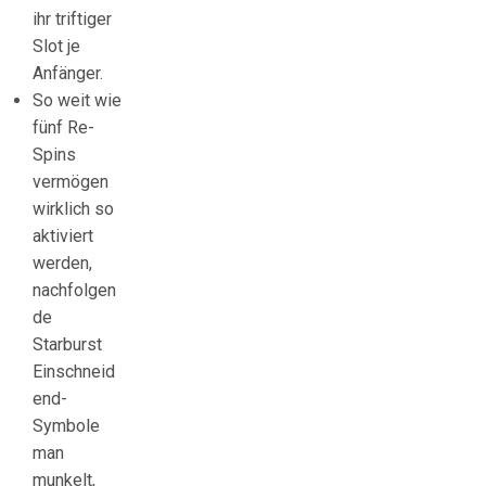
ihr triftiger
t
Slot je
S
Anfänger.
i
So weit wie
c
fünf Re-
h
Spins
e
vermögen
r
wirklich so
n
aktiviert
!
werden,
nachfolgen
de
Starburst
Einschneid
end-
Symbole
man
munkelt,