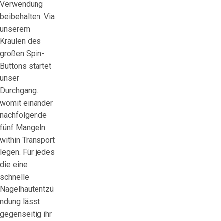
Verwendung
beibehalten. Via
unserem
Kraulen des
großen Spin-
Buttons startet
unser
Durchgang,
womit einander
nachfolgende
fünf Mangeln
within Transport
legen. Für jedes
die eine
schnelle
Nagelhautentzü
ndung lässt
gegenseitig ihr