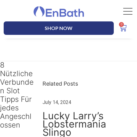
SHOP NOW
8
B
Nützliche
o
o
Verbunde
Related Posts
k
n Slot
O
Tipps Für
July 14, 2024
f
jedes
D
Lucky Larry’s
Angeschl
e
Lobstermania
ossen
a
Slingo
d
.
Posted On
J