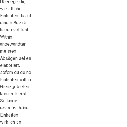
Überlege dir,
wie etliche
Einheiten du auf
einem Bezirk
haben solltest.
Within
angewandten
meisten
Absägen sei es
elaboriert,
sofern du deine
Einheiten within
Grenzgebieten
konzentrierst.
So lange
respons deine
Einheiten
wirklich so