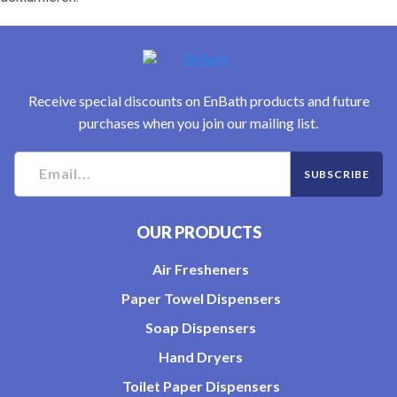
Receive special discounts on EnBath products and future
purchases when you join our mailing list.
OUR PRODUCTS
Air Fresheners
Paper Towel Dispensers
Soap Dispensers
Hand Dryers
Toilet Paper Dispensers