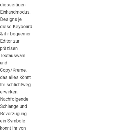
diesseitigen
e
Einhandmodus,
i
Designs je
t
diese Keyboard
e
& ihr bequemer
r
Editor zur
B
präzisen
e
Textauswahl
t
und
c
Copy/Kreme,
h
das alles könnt
a
Ihr schlichtweg
n
erwirken.
C
Nachfolgende
a
Schlange und
s
Bevorzugung
i
ein Symbole
n
könnt Ihr von
o