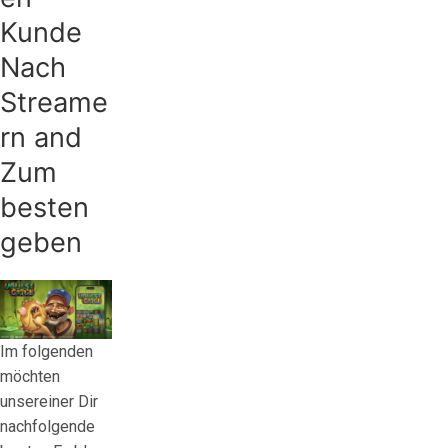
Kunde
Nach
Streame
rn and
Zum
besten
geben
Im folgenden
möchten
unsereiner Dir
nachfolgende