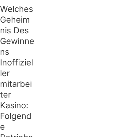
Welches
Geheim
nis Des
Gewinne
ns
Inoffiziel
ler
mitarbei
ter
Kasino:
Folgend
e