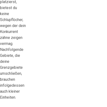
platzierst,
bietest du
keine
Schlupflöcher,
wegen der dein
Konkurrent
zähne zeigen
vermag.
Nachfolgende
Gebiete, die
deine
Grenzgebiete
umschließen,
brauchen
infolgedessen
auch kleiner
Einheiten.