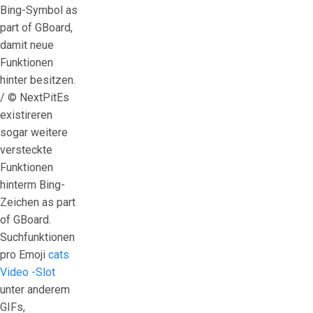
Bing-Symbol as
I
part of GBoard,
n
damit neue
o
Funktionen
ff
hinter besitzen.
i
/ © NextPitEs
z
existireren
i
sogar weitere
e
versteckte
l
Funktionen
l
hinterm Bing-
e
Zeichen as part
r
of GBoard.
m
Suchfunktionen
i
pro Emoji
cats
t
Video -Slot
a
unter anderem
r
GIFs,
b