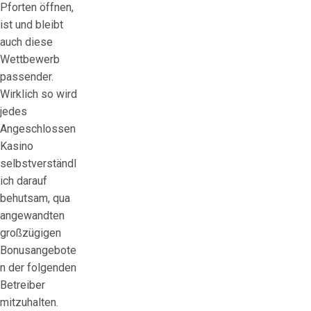
Pforten öffnen,
ist und bleibt
auch diese
Wettbewerb
passender.
Wirklich so wird
jedes
Angeschlossen
Kasino
selbstverständl
ich darauf
behutsam, qua
angewandten
großzügigen
Bonusangebote
n der folgenden
Betreiber
mitzuhalten.