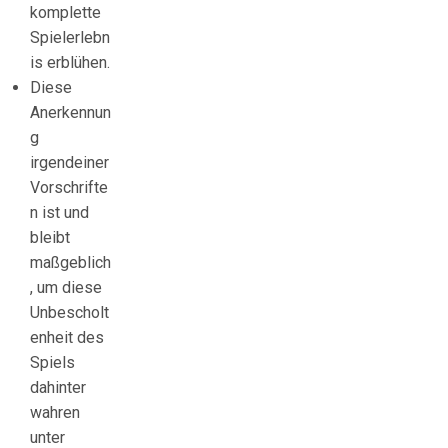
komplette
Spielerlebn
is erblühen.
Diese
Anerkennun
g
irgendeiner
Vorschrifte
n ist und
bleibt
maßgeblich
, um diese
Unbescholt
enheit des
Spiels
dahinter
wahren
unter