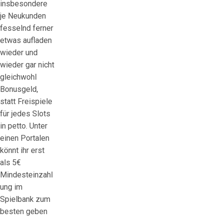
insbesondere
g
je Neukunden
W
fesselnd ferner
i
etwas aufladen
t
wieder und
h
wieder gar nicht
i
gleichwohl
n
Bonusgeld,
I
statt Freispiele
h
für jedes Slots
r
in petto.
Unter
S
einen Portalen
c
könnt ihr erst
h
als 5€
w
Mindesteinzahl
e
ung im
i
Spielbank zum
z
besten geben
1