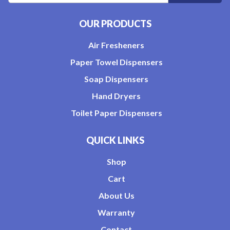
OUR PRODUCTS
Air Fresheners
Paper Towel Dispensers
Soap Dispensers
Hand Dryers
Toilet Paper Dispensers
QUICK LINKS
Shop
Cart
About Us
Warranty
Contact