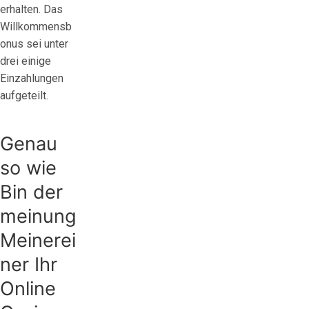
erhalten. Das
Willkommensb
onus sei unter
drei einige
Einzahlungen
aufgeteilt.
Genau
so wie
Bin der
meinung
Meinerei
ner Ihr
Online