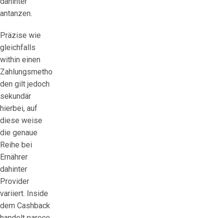
dahinter
antanzen.
Präzise wie
gleichfalls
within einen
Zahlungsmetho
den gilt jedoch
sekundär
hierbei, auf
diese weise
die genaue
Reihe bei
Ernährer
dahinter
Provider
variiert. Inside
dem Cashback
handelt parece