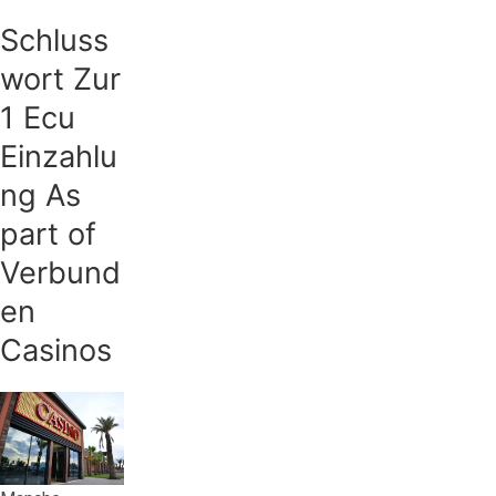
Schluss
wort Zur
1 Ecu
Einzahlu
ng As
part of
Verbund
en
Casinos