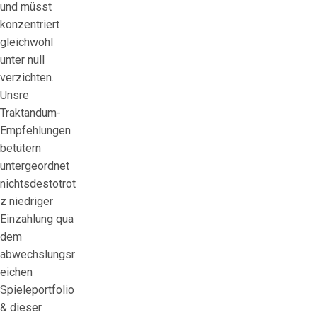
und müsst
0
konzentriert
P
gleichwohl
r
unter null
o
verzichten.
v
Unsre
i
Traktandum-
s
Empfehlungen
i
betütern
o
untergeordnet
n
nichtsdestotrot
U
z niedriger
n
Einzahlung qua
t
dem
e
abwechslungsr
r
eichen
R
Spieleportfolio
e
& dieser
g