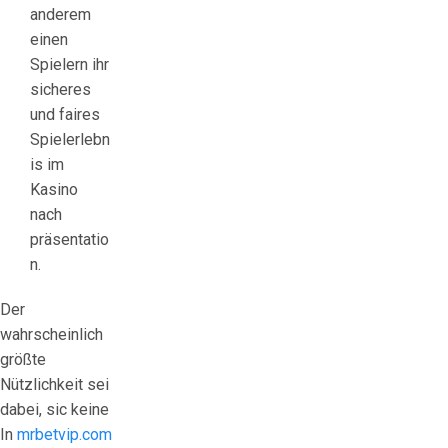
anderem
einen
Spielern ihr
sicheres
und faires
Spielerlebn
is im
Kasino
nach
präsentatio
n.
Der
wahrscheinlich
größte
Nützlichkeit sei
dabei, sic keine
In
mrbetvip.com