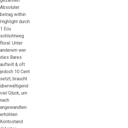
gezahlten
Absoluter
betrag within
Highlight durch
1 Ecu
schlichtweg
floral. Unter
anderem wer
dies Bares
aufteilt & oft
jedoch 10 Cent
setzt, braucht
überwältigend
viel Glück, um
nach
angewandten
erhöhten
Kontostand