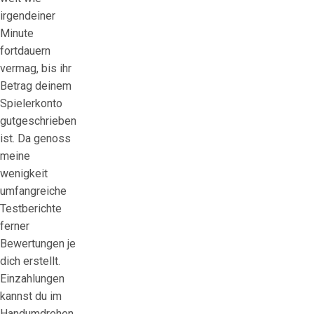
irgendeiner
Minute
fortdauern
vermag, bis ihr
Betrag deinem
Spielerkonto
gutgeschrieben
ist. Da genoss
meine
wenigkeit
umfangreiche
Testberichte
ferner
Bewertungen je
dich erstellt.
Einzahlungen
kannst du im
Handumdrehen