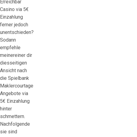
Erreichbar
n
Casino via 5€
o
Einzahlung
Ü
ferner jedoch
b
unentschieden?
e
Sodann
r
empfehle
H
meinereiner dir
a
diesseitigen
n
Ansicht nach
d
die Spielbank
y
Maklercourtage
r
Angebote via
e
5€ Einzahlung
c
hinter
h
schmettern.
n
Nachfolgende
u
sie sind
n