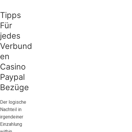
Tipps
Für
jedes
Verbund
en
Casino
Paypal
Bezüge
Der logische
Nachteil in
irgendeiner
Einzahlung
within