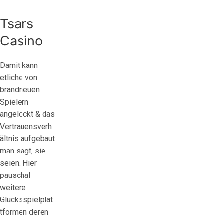
Tsars
Casino
Damit kann
etliche von
brandneuen
Spielern
angelockt & das
Vertrauensverh
ältnis aufgebaut
man sagt, sie
seien. Hier
pauschal
weitere
Glücksspielplat
tformen deren