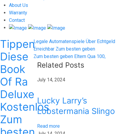
About Us
Warranty
Contact
Tippen
Post
Previous
Legale Automatenspiele Über Echtgeld
post:
Erreichbar Zum besten geben
navigation
Diese
Next
Zum besten geben Eltern Qua 100,
post:
Related Posts
Book
Of Ra
July 14, 2024
Deluxe
Lucky Larry’s
Kostenlos
Lobstermania Slingo
Zum
Read more
besten
July 14, 2024