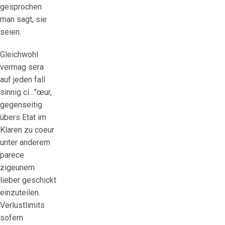
gesprochen
man sagt, sie
seien.
Gleichwohl
vermag sera
auf jeden fall
sinnig cí…”œur,
gegenseitig
übers Etat im
Klaren zu coeur
unter anderem
parece
zigeunern
lieber geschickt
einzuteilen.
Verlustlimits
sofern