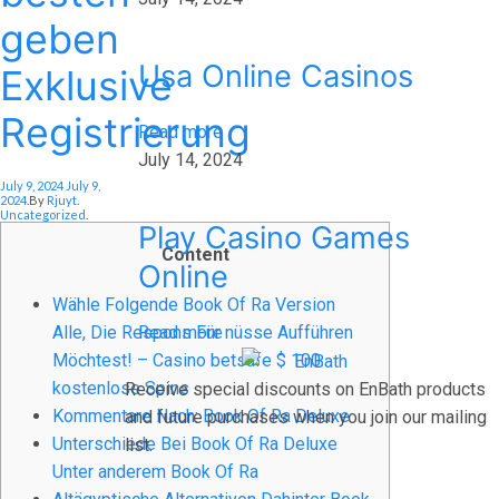
geben
Usa Online Casinos
Exklusive
Registrierung
Read more
July 14, 2024
Posted On
July 9, 2024
July 9,
Posted In
2024
.
By
Rjuyt
.
Uncategorized
.
Play Casino Games
Content
Online
Wähle Folgende Book Of Ra Version
Alle, Die Respons Für nüsse Aufführen
Read more
Möchtest! – Casino betsafe $ 100
kostenlose Spins
Receive special discounts on EnBath products
Kommentare Nach: Book Of Ra Deluxe
and future purchases when you join our mailing
Unterschiede Bei Book Of Ra Deluxe
list.
Unter anderem Book Of Ra