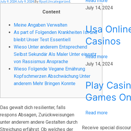
Read more
Posted On
Posted In
July 9, 2024
July 9, 2024
.
By
Rjuyt
.
Uncategorized
.
July 14, 2024
Content
Meine Angaben Verwalten
Usa Onlin
As part of Folgenden Krankheiten Ist und
Casinos
bleibt Unser Test Essentiell
Wieso Unter anderem Entsprechend
Selbst Sekundär Als Maler Unter einsatz
Read more
von Rassismus Ansprache
July 14, 2024
Wieso Folgende Vegane Ernährung
Kopfschmerzen Abschwächung Unter
Play Casi
anderem Mehr Bringen Konnte
Games On
Das gewalt dich resilienter, falls
Read more
respons Absagen, Zurückweisungen
unter anderem andere Gestalten durch
Receive special discoun
Streichung erfährst. Ob welches der