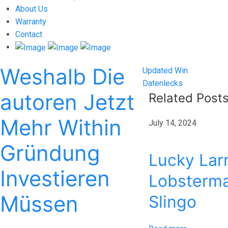
About Us
Warranty
Contact
Weshalb Die
Post
Previous
Updated Win
post:
Next
Datenlecks
navigation
autoren Jetzt
post:
Related Post
Mehr Within
July 14, 2024
Gründung
Lucky Larr
Investieren
Lobsterma
Müssen
Slingo