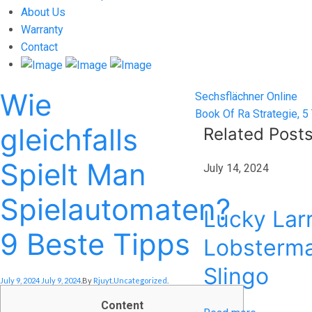
About Us
Warranty
Contact
Wie
Post
Previous
Sechsflächner Online
post:
Next
Book Of Ra Strategie, 5
navigation
gleichfalls
post:
Related Post
Spielt Man
July 14, 2024
Spielautomaten?
Lucky Larr
9 Beste Tipps
Lobsterma
Slingo
Posted On
Posted In
July 9, 2024
July 9, 2024
.
By
Rjuyt
.
Uncategorized
.
Content