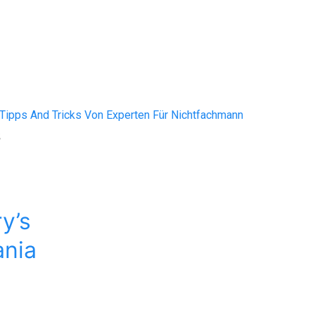
 Tipps And Tricks Von Experten Für Nichtfachmann
s
y’s
nia