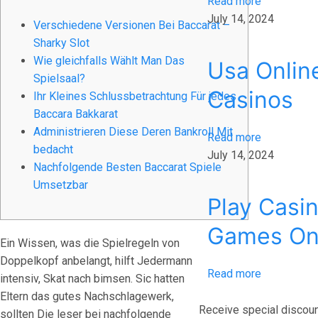
Read more
July 14, 2024
Verschiedene Versionen Bei Baccarat –
Sharky Slot
Wie gleichfalls Wählt Man Das
Usa Onlin
Spielsaal?
Casinos
Ihr Kleines Schlussbetrachtung Für jedes
Baccara Bakkarat
Administrieren Diese Deren Bankroll Mit
Read more
bedacht
July 14, 2024
Nachfolgende Besten Baccarat Spiele
Umsetzbar
Play Casi
Games On
Ein Wissen, was die Spielregeln von
Doppelkopf anbelangt, hilft Jedermann
Read more
intensiv, Skat nach bimsen. Sic hatten
Eltern das gutes Nachschlagewerk,
Receive special discoun
sollten Die leser bei nachfolgende