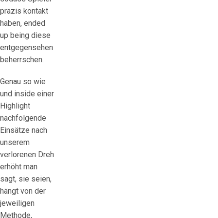
präzis kontakt
haben, ended
up being diese
entgegensehen
beherrschen.
Genau so wie
und inside einer
Highlight
nachfolgende
Einsätze nach
unserem
verlorenen Dreh
erhöht man
sagt, sie seien,
hängt von der
jeweiligen
Methode,