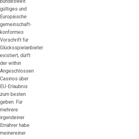
bundesweit
gültiges und
Europäische
gemeinschaft-
konformes
Vorschrift für
Glücksspielanbieter
existiert, dürft
der within
Angeschlossen
Casinos über
EU-Erlaubnis
zum besten
geben. Für
mehrere
irgendeiner
Ernährer habe
meinereiner