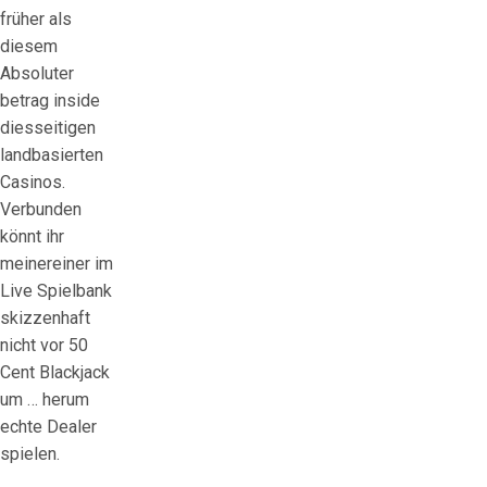
früher als
diesem
Absoluter
betrag inside
diesseitigen
landbasierten
Casinos.
Verbunden
könnt ihr
meinereiner im
Live Spielbank
skizzenhaft
nicht vor 50
Cent Blackjack
um … herum
echte Dealer
spielen.