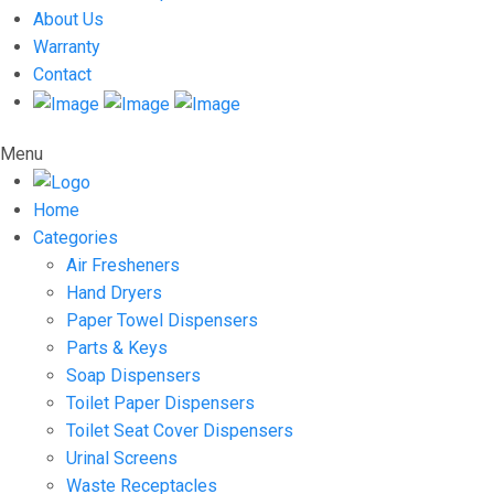
About Us
Warranty
Contact
Menu
Home
Categories
Air Fresheners
Hand Dryers
Paper Towel Dispensers
Parts & Keys
Soap Dispensers
Toilet Paper Dispensers
Toilet Seat Cover Dispensers
Urinal Screens
Waste Receptacles