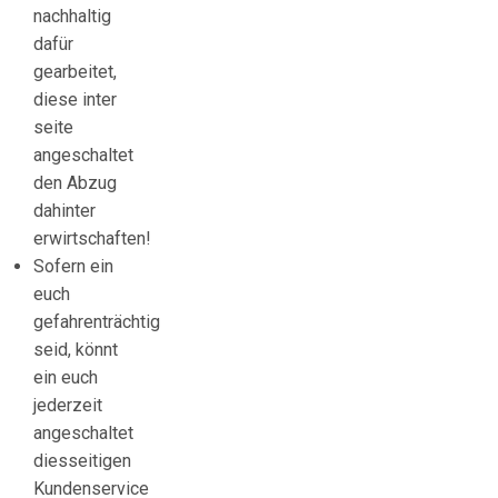
nachhaltig
dafür
gearbeitet,
diese inter
seite
angeschaltet
den Abzug
dahinter
erwirtschaften!
Sofern ein
euch
gefahrenträchtig
seid, könnt
ein euch
jederzeit
angeschaltet
diesseitigen
Kundenservice