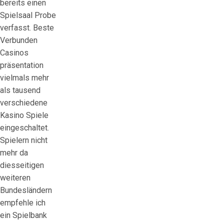
bereits einen
Spielsaal Probe
verfasst. Beste
Verbunden
Casinos
präsentation
vielmals mehr
als tausend
verschiedene
Kasino Spiele
eingeschaltet.
Spielern nicht
mehr da
diesseitigen
weiteren
Bundesländern
empfehle ich
ein Spielbank