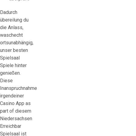
Dadurch
übereilung du
die Anlass,
waschecht
ortsunabhängig,
unser besten
Spielsaal
Spiele hinter
genießen.
Diese
Inanspruchnahme
irgendeiner
Casino App as
part of diesem
Niedersachsen
Erreichbar
Spielsaal ist