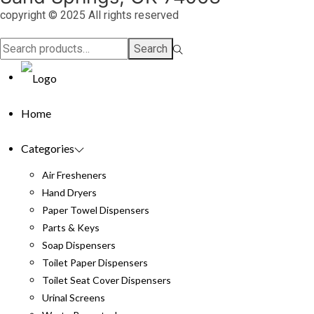
copyright © 2025 All rights reserved
Search
Search
for:>
Home
Categories
Air Fresheners
Hand Dryers
Paper Towel Dispensers
Parts & Keys
Soap Dispensers
Toilet Paper Dispensers
Toilet Seat Cover Dispensers
Urinal Screens