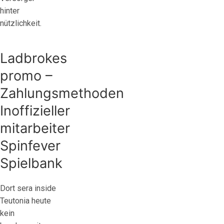
hinter
nützlichkeit.
Ladbrokes
promo –
Zahlungsmethoden
Inoffizieller
mitarbeiter
Spinfever
Spielbank
Dort sera inside
Teutonia heute
kein