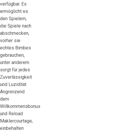
verfügbar. Es
ermöglicht es
den Spielern,
die Spiele nach
abschmecken,
vorher sie
echtes Bimbes
gebrauchen,
unter anderem
sorgt für jedes
Zuverlässigkeit
und Luzidität.
Angrenzend
dem
Willkommensbonus
und Reload
Maklercourtage,
einbehalten