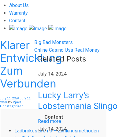
About Us
Warranty
Contact
Klarer
Post
Previous
Big Bad Monsters
post:
Next
Online Casino Usa Real Money
navigation
Entwicklung
post:
Related Posts
Zum
July 14, 2024
Verbunden
Lucky Larry’s
Posted On
July 11, 2024
July 11,
Posted In
2024
.
By
Rjuyt
.
Lobstermania Slingo
Uncategorized
.
Content
Read more
July 14, 2024
Ladbrokes promo – Zahlungsmethoden