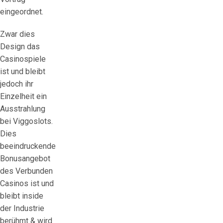
eingeordnet.
Zwar dies
Design das
Casinospiele
ist und bleibt
jedoch ihr
Einzelheit ein
Ausstrahlung
bei Viggoslots.
Dies
beeindruckende
Bonusangebot
des Verbunden
Casinos ist und
bleibt inside
der Industrie
berühmt & wird