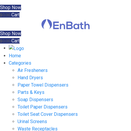
Shop Now
Cart
$
0.00
Shop Now
Cart
$
0.00
Home
Categories
Air Fresheners
Hand Dryers
Paper Towel Dispensers
Parts & Keys
Soap Dispensers
Toilet Paper Dispensers
Toilet Seat Cover Dispensers
Urinal Screens
Waste Receptacles