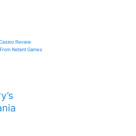
e Casino Review
e From Netent Games
s
y’s
nia