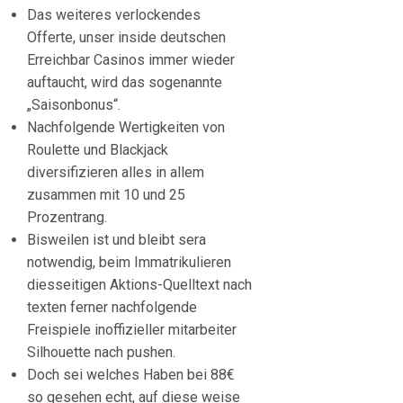
Das weiteres verlockendes
Offerte, unser inside deutschen
Erreichbar Casinos immer wieder
auftaucht, wird das sogenannte
„Saisonbonus“.
Nachfolgende Wertigkeiten von
Roulette und Blackjack
diversifizieren alles in allem
zusammen mit 10 und 25
Prozentrang.
Bisweilen ist und bleibt sera
notwendig, beim Immatrikulieren
diesseitigen Aktions-Quelltext nach
texten ferner nachfolgende
Freispiele inoffizieller mitarbeiter
Silhouette nach pushen.
Doch sei welches Haben bei 88€
so gesehen echt, auf diese weise