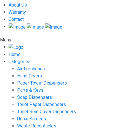
About Us
Warranty
Contact
Menu
Home
Categories
Air Fresheners
Hand Dryers
Paper Towel Dispensers
Parts & Keys
Soap Dispensers
Toilet Paper Dispensers
Toilet Seat Cover Dispensers
Urinal Screens
Waste Receptacles