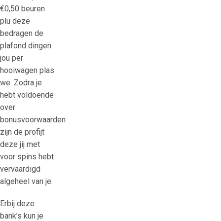
€0,50 beuren
plu deze
bedragen de
plafond dingen
jou per
hooiwagen plas
we. Zodra je
hebt voldoende
over
bonusvoorwaarden
zijn de profijt
deze jij met
voor spins hebt
vervaardigd
algeheel van je.
Erbij deze
bank’s kun je