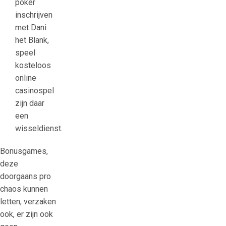
poker
inschrijven
met Dani
het Blank,
speel
kosteloos
online
casinospel
zijn daar
een
wisseldienst.
Bonusgames,
deze
doorgaans pro
chaos kunnen
letten, verzaken
ook, er zijn ook