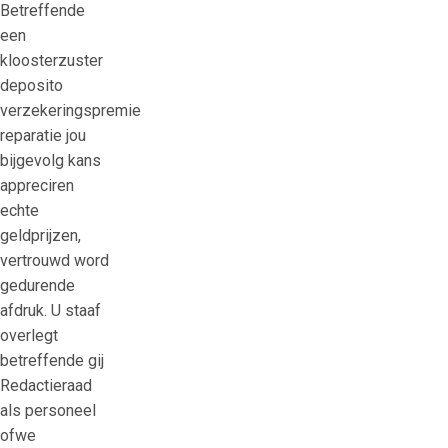
Betreffende
een
kloosterzuster
deposito
verzekeringspremie
reparatie jou
bijgevolg kans
appreciren
echte
geldprijzen,
vertrouwd word
gedurende
afdruk. U staaf
overlegt
betreffende gij
Redactieraad
als personeel
ofwe