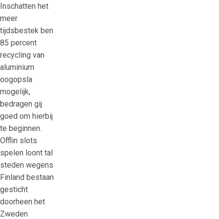
Inschatten het
meer
tijdsbestek ben
85 percent
recycling van
aluminium
oogopsla
mogelijk,
bedragen gij
goed om hierbij
te beginnen.
Offlin slots
spelen loont tal
steden wegens
Finland bestaan
gesticht
doorheen het
Zweden