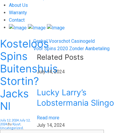
About Us
Warranty
Contact
Kosteloos
Post
Previous
Genkel Voorschot Casinogeld
post:
Next
Voor Spins 2020 Zonder Aanbetaling
navigation
Spins
post:
Related Posts
Buitenshuis
July 14, 2024
Stortin?
Jacks
Lucky Larry’s
Lobstermania Slingo
Nl
Read more
Posted On
July 12, 2024
July 12,
Posted In
2024
.
By
Rjuyt
.
July 14, 2024
Uncategorized
.