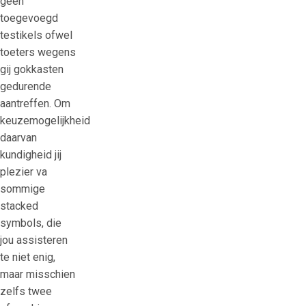
geen
toegevoegd
testikels ofwel
toeters wegens
gij gokkasten
gedurende
aantreffen. Om
keuzemogelijkheid
daarvan
kundigheid jij
plezier va
sommige
stacked
symbols, die
jou assisteren
te niet enig,
maar misschien
zelfs twee