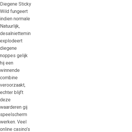
Diegene Sticky
Wild fungeert
indien normale
Natuurlijk,
desalniettemin
explodeert
diegene
noppes gelijk
hij een
winnende
combine
veroorzaakt,
echter blijft
deze
waarderen gij
speelscherm
werken. Veel
online casino’s