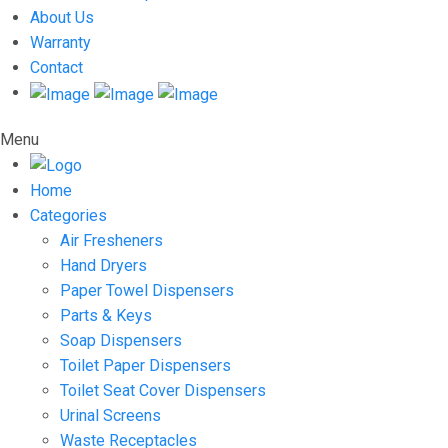
About Us
Warranty
Contact
Menu
Home
Categories
Air Fresheners
Hand Dryers
Paper Towel Dispensers
Parts & Keys
Soap Dispensers
Toilet Paper Dispensers
Toilet Seat Cover Dispensers
Urinal Screens
Waste Receptacles