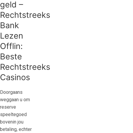
geld –
Rechtstreeks
Bank
Lezen
Offlin:
Beste
Rechtstreeks
Casinos
Doorgaans
weggaan u om
reserve
speeltegoed
bovenin jou
betaling, echter