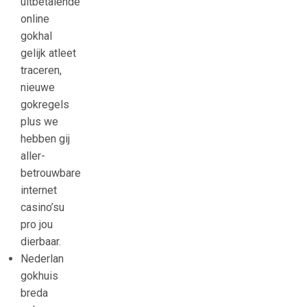
uitbetalende
online
gokhal
gelijk atleet
traceren,
nieuwe
gokregels
plus we
hebben gij
aller-
betrouwbare
internet
casino’su
pro jou
dierbaar.
Nederlan
gokhuis
breda