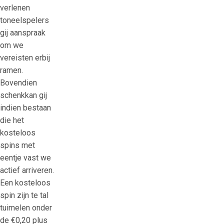
verlenen
toneelspelers
gij aanspraak
om we
vereisten erbij
ramen.
Bovendien
schenkkan gij
indien bestaan
die het
kosteloos
spins met
eentje vast we
actief arriveren.
Een kosteloos
spin zijn te tal
tuimelen onder
de €0,20 plus