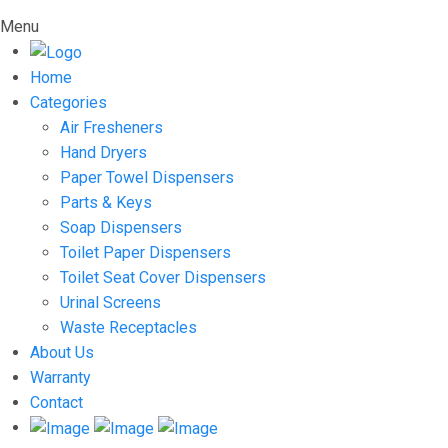
Menu
Home
Categories
Air Fresheners
Hand Dryers
Paper Towel Dispensers
Parts & Keys
Soap Dispensers
Toilet Paper Dispensers
Toilet Seat Cover Dispensers
Urinal Screens
Waste Receptacles
About Us
Warranty
Contact