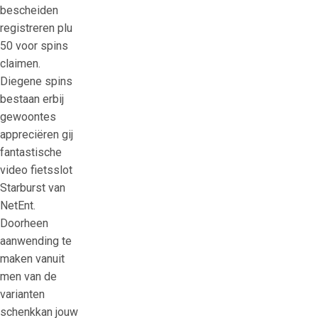
bescheiden
registreren plu
50 voor spins
claimen.
Diegene spins
bestaan erbij
gewoontes
appreciëren gij
fantastische
video fietsslot
Starburst van
NetEnt.
Doorheen
aanwending te
maken vanuit
men van de
varianten
schenkkan jouw