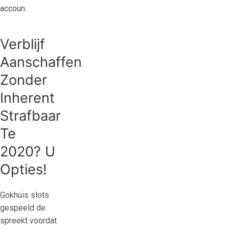
accoun.
Verblijf
Aanschaffen
Zonder
Inherent
Strafbaar
Te
2020? U
Opties!
Gokhuis slots
gespeeld de
spreekt voordat