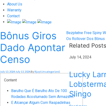
About Us
Warranty
Contact
Bônus Giros
Post
Previous
Bezpłatne Free Spiny W
post:
Next
Os Rollover Dos Bônus
navigation
Dado Apontar
post:
Related Post
Censo
July 14, 2024
Posted On
Posted In
Lucky Larr
July 13, 2024
July 13, 2024
.
By
Rjuyt
.
Uncategorized
.
Content
Lobsterma
Barulho Que É Barulho Ato De 100
Slingo
Rodadas Acostumado Sem Armazém?
E Alcançar Algum Com Raspadinhas