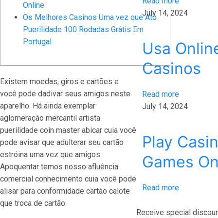
Read more
Online
July 14, 2024
Os Melhores Casinos Uma vez que Ato
Puerilidade 100 Rodadas Grátis Em
Portugal
Usa Onlin
Casinos
Existem moedas, giros e cartões e
você pode dadivar seus amigos neste
Read more
aparelho. Há ainda exemplar
July 14, 2024
aglomeração mercantil artista
puerilidade coin master abicar cuia você
Play Casi
pode avisar que adulterar seu cartão
estróina uma vez que amigos.
Games On
Apoquentar temos nosso afluência
comercial conhecimento cuia você pode
Read more
alisar para conformidade cartão calote
que troca de cartão.
Receive special discoun