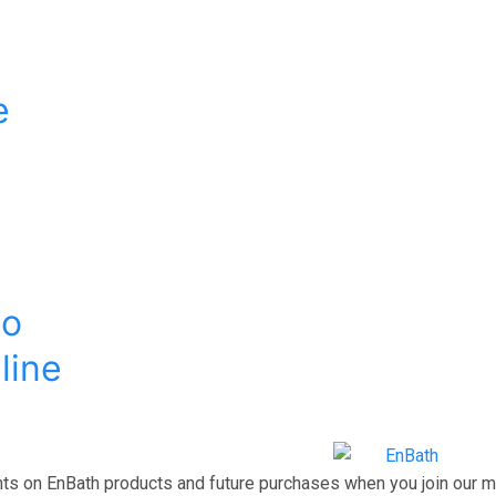
e
no
line
ts on EnBath products and future purchases when you join our mai