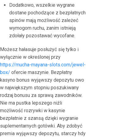
Dodatkowo, wszelkie wygrane
dostane pochodzące z bezpłatnych
spinów mają możliwość zależeć
wymogom ruchu, zanim istnieją
zdołały pozostawać wycofane.
Możesz hałasuje posłużyć się tylko i
wyłącznie w określonej przy
https://mucha-mayana-slots.com/jewel-
box/
ofercie maszynie. Bezpłatny
kasyno bonus wyjąwszy depozytu owo
w największym stopniu poszukiwany
rodzaj bonusu za sprawą zawodników.
Nie ma pustka lepszego niźli
możliwość rozrywki w kasynie
bezpłatnie z szansą dzięki wygranie
suplementarnych gotówki. Aby zdobyć
premia wyjąwszy depozytu, starczy hdy