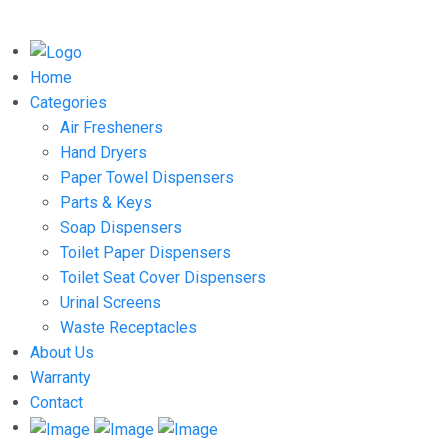
Home
Categories
Air Fresheners
Hand Dryers
Paper Towel Dispensers
Parts & Keys
Soap Dispensers
Toilet Paper Dispensers
Toilet Seat Cover Dispensers
Urinal Screens
Waste Receptacles
About Us
Warranty
Contact